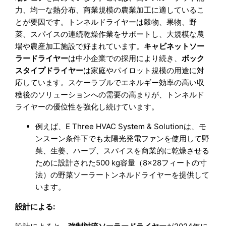
力、均一な熱分布、商業規模の農業加工に適しているこ
とが要因です。トンネルドライヤーは穀物、果物、野
菜、スパイスの連続乾燥作業をサポートし、大規模な農
場や農産加工施設で好まれています。
キャビネットソー
ラードライヤー
は中小企業での採用により続き、
ボック
スタイプドライヤー
は家庭やパイロット規模の用途に対
応しています。スケーラブルでエネルギー効率の高い収
穫後のソリューションへの需要の高まりが、トンネルド
ライヤーの優位性を強化し続けています。
例えば、E Three HVAC System & Solutionは、モ
ンスーン条件下でも太陽光発電ファンを使用して野
菜、生姜、ハーブ、スパイスを商業的に乾燥させる
ために設計された500 kg容量（8×28フィートの寸
法）の野菜ソーラートンネルドライヤーを提供して
います。
設計による: