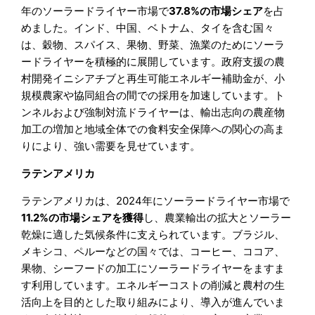
年のソーラードライヤー市場で
37.8%の市場シェア
を占
めました。インド、中国、ベトナム、タイを含む国々
は、穀物、スパイス、果物、野菜、漁業のためにソーラ
ードライヤーを積極的に展開しています。政府支援の農
村開発イニシアチブと再生可能エネルギー補助金が、小
規模農家や協同組合の間での採用を加速しています。ト
ンネルおよび強制対流ドライヤーは、輸出志向の農産物
加工の増加と地域全体での食料安全保障への関心の高ま
りにより、強い需要を見せています。
ラテンアメリカ
ラテンアメリカは、2024年にソーラードライヤー市場で
11.2%の市場シェアを獲得
し、農業輸出の拡大とソーラー
乾燥に適した気候条件に支えられています。ブラジル、
メキシコ、ペルーなどの国々では、コーヒー、ココア、
果物、シーフードの加工にソーラードライヤーをますま
す利用しています。エネルギーコストの削減と農村の生
活向上を目的とした取り組みにより、導入が進んでいま