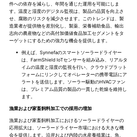
件への依存を減らし、年間を通じた運用を可能にしま
す。温度と湿度のデジタル監視は、製品の品質を向上さ
せ、腐敗のリスクを減少させます。このトレンドは、製
造業者が提供物を差別化し、製薬、栄養補助食品、輸出
志向の農産物などの高付加価値食品加工セグメントをタ
ーゲットにするための強力な機会を提供します。
例えば、Synnefaのスマートソーラードライヤー
は、FarmShield IoTセンサーを組み込み、リアルタ
イムの温度と湿度の監視を行い、クラウドプラット
フォームにリンクしてオペレーターの携帯電話にア
ラートを送信します。ソーラー駆動のHVACファン
は、プレミアム品質の製品の一貫した乾燥を維持し
ます。
漁業および家畜飼料加工での採用の増加
漁業および家畜飼料加工におけるソーラードライヤーの
応用拡大は、ソーラードライヤー市場における大きな機
会を提供します。沿岸および内陸の水産養殖業は、魚、