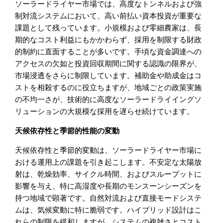
ソーラードライヤー市場では、高度なトンネルおよび強
制対流システムにおいて、高い前払い資本投資が重要な
課題として残っています。小規模および零細農家は、長
期的なコスト利益にもかかわらず、採用を制限する財政
的制約に直面することが多いです。手頃な資金調達への
アクセスの欠如と投資回収期間に関する認識の限界が、
市場浸透をさらに制限しています。補助金や助成金はコ
ストを相殺するのに役立ちますが、地域ごとの政策実施
の不均一さが、技術的に高度なソーラードライイングソ
リューションの大規模な採用を遅らせ続けています。
天候依存性と季節的性能の変動
天候依存性と季節的変動は、ソーラードライヤー市場に
おける運用上の課題を引き起こします。不安定な太陽放
射は、乾燥効率、サイクル時間、およびスループットに
影響を与え、特に高湿度や長期のモンスーンシーズンを
持つ地域で顕著です。自然対流および直接モードシステ
ムは、気候変動に特に脆弱です。ハイブリッド設計はこ
れらの制限を緩和しますが、システムの複雑さとコスト