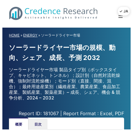
Skip
to
content
HOME
»
ENERGY
»
ソーラードライヤー市場
ソーラードライヤー市場の規模、動
向、シェア、成長、予測 2032
ソーラードライヤー市場 製品タイプ別（ボックスタイ
プ、キャビネット、トンネル）；設計別（自然対流乾燥
機、強制対流乾燥機）；モード別（直接、間接、混
合）；最終用途産業別（繊維産業、農業産業、食品加工
産業、製紙産業、製薬産業）– 成長、シェア、機会 & 競
争分析、2024 – 2032
Report ID: 181067 | Report Format : Excel, PDF
概要
目次