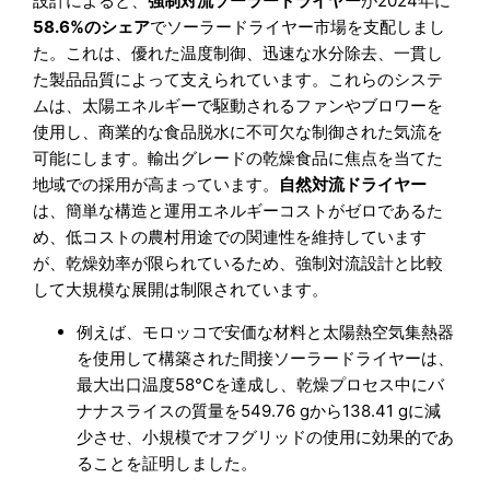
設計によると、
強制対流ソーラードライヤー
が2024年に
58.6%のシェア
でソーラードライヤー市場を支配しまし
た。これは、優れた温度制御、迅速な水分除去、一貫し
た製品品質によって支えられています。これらのシステ
ムは、太陽エネルギーで駆動されるファンやブロワーを
使用し、商業的な食品脱水に不可欠な制御された気流を
可能にします。輸出グレードの乾燥食品に焦点を当てた
地域での採用が高まっています。
自然対流ドライヤー
は、簡単な構造と運用エネルギーコストがゼロであるた
め、低コストの農村用途での関連性を維持しています
が、乾燥効率が限られているため、強制対流設計と比較
して大規模な展開は制限されています。
例えば、モロッコで安価な材料と太陽熱空気集熱器
を使用して構築された間接ソーラードライヤーは、
最大出口温度58°Cを達成し、乾燥プロセス中にバ
ナナスライスの質量を549.76 gから138.41 gに減
少させ、小規模でオフグリッドの使用に効果的であ
ることを証明しました。