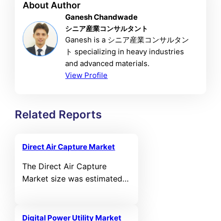
About Author
Ganesh Chandwade
シニア産業コンサルタント
Ganesh is a シニア産業コンサルタン
ト specializing in heavy industries
and advanced materials.
View Profile
Related Reports
Direct Air Capture Market
The Direct Air Capture
Market size was estimated
at USD 2,450.80 million in
2025 and is expected to
reach USD 11,688.30 million
Digital Power Utility Market