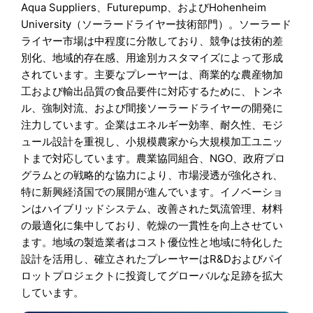
Aqua Suppliers、Futurepump、およびHohenheim
University（ソーラードライヤー技術部門）。ソーラード
ライヤー市場は中程度に分散しており、競争は技術的差
別化、地域的存在感、用途別カスタマイズによって形成
されています。主要なプレーヤーは、商業的な農産物加
工および輸出品質の食品要件に対応するために、トンネ
ル、強制対流、および間接ソーラードライヤーの開発に
注力しています。企業はエネルギー効率、耐久性、モジ
ュール設計を重視し、小規模農家から大規模加工ユニッ
トまで対応しています。農業協同組合、NGO、政府プロ
グラムとの戦略的な協力により、市場浸透が強化され、
特に新興経済国での展開が進んでいます。イノベーショ
ンはハイブリッドシステム、改善された気流管理、材料
の最適化に集中しており、乾燥の一貫性を向上させてい
ます。地域の製造業者はコスト優位性と地域に特化した
設計を活用し、確立されたプレーヤーはR&Dおよびパイ
ロットプロジェクトに投資してグローバルな足跡を拡大
しています。