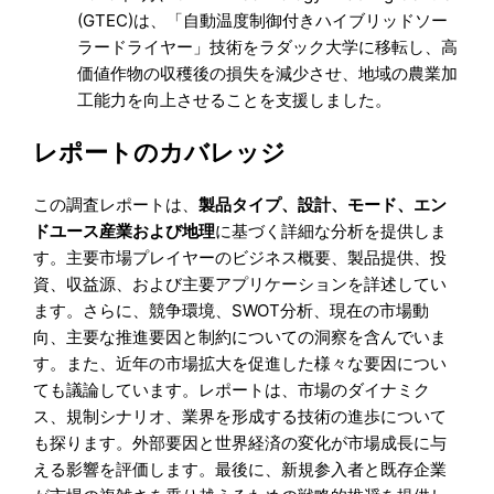
(GTEC)は、「自動温度制御付きハイブリッドソー
ラードライヤー」技術をラダック大学に移転し、高
価値作物の収穫後の損失を減少させ、地域の農業加
工能力を向上させることを支援しました。
レポートのカバレッジ
この調査レポートは、
製品
タイプ
、
設計、モード、
エン
ドユース産業
および
地理
に基づく詳細な分析を提供しま
す。主要市場プレイヤーのビジネス概要、製品提供、投
資、収益源、および主要アプリケーションを詳述してい
ます。さらに、競争環境、SWOT分析、現在の市場動
向、主要な推進要因と制約についての洞察を含んでいま
す。また、近年の市場拡大を促進した様々な要因につい
ても議論しています。レポートは、市場のダイナミク
ス、規制シナリオ、業界を形成する技術の進歩について
も探ります。外部要因と世界経済の変化が市場成長に与
える影響を評価します。最後に、新規参入者と既存企業