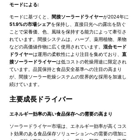
モードによる:
モードに基づくと、
間接ソーラードライヤー
が2024年に
51.9%の市場シェア
を保持し、直接日光への露出を防ぐ
ことで栄養価、色、風味を保持する能力によって牽引さ
れています。間接システムは、ハーブ、薬用植物、果物
などの高価値作物に広く使用されています。
混合モード
ドライヤー
は運用の柔軟性により注目を集めており、
直
接ソーラードライヤー
は低コストの乾燥用途に限定され
ています。品質保持と食品安全基準への注目の高まり
が、間接ソーラー乾燥システムの世界的な採用を加速し
続けています。
主要成長ドライバー
エネルギー効率の高い食品保存への需要の高まり
ソーラードライヤー市場は、エネルギー効率が高くコス
ト効果のある食品保存ソリューションへの需要の増加に