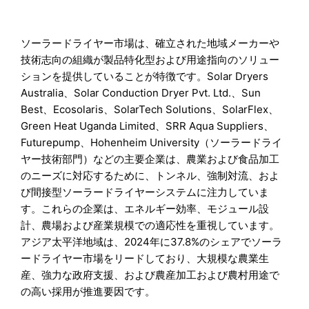
ソーラードライヤー市場は、確立された地域メーカーや
技術志向の組織が製品特化型および用途指向のソリュー
ションを提供していることが特徴です。Solar Dryers
Australia、Solar Conduction Dryer Pvt. Ltd.、Sun
Best、Ecosolaris、SolarTech Solutions、SolarFlex、
Green Heat Uganda Limited、SRR Aqua Suppliers、
Futurepump、Hohenheim University（ソーラードライ
ヤー技術部門）などの主要企業は、農業および食品加工
のニーズに対応するために、トンネル、強制対流、およ
び間接型ソーラードライヤーシステムに注力していま
す。これらの企業は、エネルギー効率、モジュール設
計、農場および産業規模での適応性を重視しています。
アジア太平洋地域は、2024年に37.8%のシェアでソーラ
ードライヤー市場をリードしており、大規模な農業生
産、強力な政府支援、および農産加工および農村用途で
の高い採用が推進要因です。