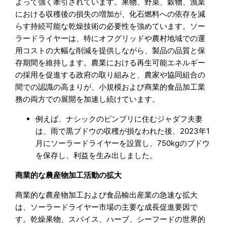
よって強く牽引されています。果物、野菜、穀物、漁業
における収穫後の損失の増加が、化石燃料への依存を減
らす持続可能な乾燥技術の必要性を強めています。ソー
ラードライヤーは、特にオフグリッドや農村地域での運
用コストの大幅な削減を提供しながら、製品の品質と保
存期間を維持します。農業における再生可能エネルギー
の採用を促進する政府の取り組みと、農家や協同組合の
間での認識の高まりが、小規模および商業的食品加工業
務の両方での展開を加速し続けています。
例えば、ナシックのピンプリに住むジャダフ夫妻
は、雨で黒ブドウの収穫が損なわれた後、2023年1
月にソーラードライヤーを設置し、750kgのブドウ
を保存し、利益を生み出しました。
商業的な農産物加工活動の拡大
商業的な農産物加工および食品輸出産業の急速な拡大
は、ソーラードライヤー市場の主要な成長促進要因で
す。乾燥果物、スパイス、ハーブ、シーフードの世界的