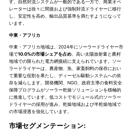
す。自然対流システムが一般的である一方で、商業オペ
レーターは徐々に間接および強制対流ドライヤーに移行
し、安定性を高め、輸出品質基準を満たすようになって
います。
中東・アフリカ
中東・アフリカ地域は、2024年にソーラードライヤー市
場で
10.0%の市場シェアを占め
、高い太陽放射量と農村
地域での限られた電力網接続に支えられています。ソー
ラードライヤーは、農産物、魚、家畜飼料の保存におい
て重要な役割を果たし、ディーゼル駆動システムへの依
存を減らします。開発機関、NGO、政府主導の食料安全
保障プログラムがソーラー乾燥ソリューションを積極的
に推進しています。低コストでモジュール式のソーラー
ドライヤーの採用が進み、乾燥地域および半乾燥地域で
の市場浸透を強化しています。
市場セグメンテーション: