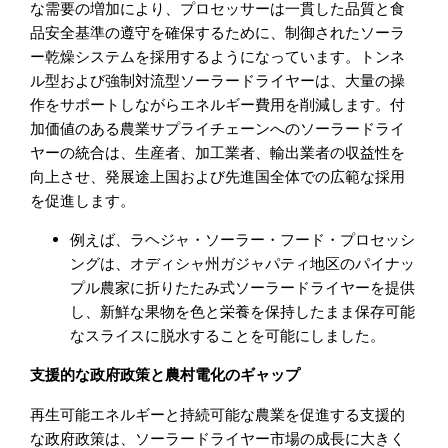
な需要の増加により、プロセッサーは一貫した品質と食
品安全基準の遵守を確保するために、制御されたソーラ
ー乾燥システムを採用するようになっています。トンネ
ル型および強制対流型ソーラードライヤーは、大量の操
作をサポートしながらエネルギー費用を削減します。付
加価値のある農業サプライチェーンへのソーラードライ
ヤーの統合は、生産者、加工業者、輸出業者の収益性を
向上させ、発展途上国および先進国全体での広範な採用
を促進します。
例えば、ラヘジャ・ソーラー・フード・プロセッシ
ングは、オディシャ州ガジャパティ地区のパイナッ
プル農家に折りたたみ式ソーラードライヤーを提供
し、新鮮な果物を色と栄養を保持したまま保存可能
なスライスに脱水することを可能にしました。
支援的な政府政策と農村電化のギャップ
再生可能エネルギーと持続可能な農業を促進する支援的
な政府政策は、ソーラードライヤー市場の成長に大きく