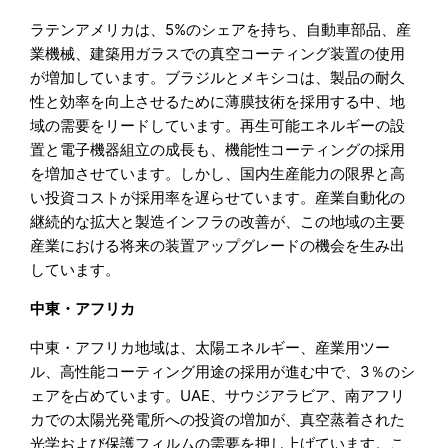
ラテンアメリカは、5%のシェアを持ち、自動車部品、産
業機械、建築用ガラスでの真空コーティング装置の使用
が増加しています。ブラジルとメキシコは、製品の耐久
性と効率を向上させるために薄膜技術を採用する中、地
域の需要をリードしています。再生可能エネルギーの設
置と電子機器組立の成長も、機能性コーティングの採用
を増加させています。しかし、国内生産能力の限界と高
い投資コストが採用率を遅らせています。産業自動化の
継続的な拡大と製造インフラの改善が、この地域の主要
産業における将来の装置アップグレードの機会を生み出
しています。
中東・アフリカ
中東・アフリカ地域は、太陽エネルギー、産業用ツー
ル、高性能コーティング用途の採用が進む中で、3％のシ
ェアを占めています。UAE、サウジアラビア、南アフリ
カでの太陽光発電所への投資の増加が、真空蒸着された
光学および保護フィルムの需要を押し上げています。こ