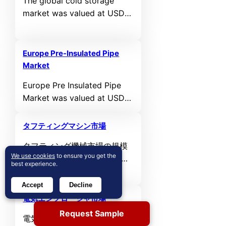
The global cold storage
growing at a CAGR of 4.4%
market was valued at USD
during the forecast period.
152,548.6 million in 2024
and is projected to reach
USD 208,933.94 million by
Europe Pre-Insulated Pipe
2032, expanding at a
Market
compound annual growth
Europe Pre Insulated Pipe
rate (CAGR) of 4.01% during
Market was valued at USD
the forecast period.
1610.10 million in 2024 and
is anticipated to reach USD
タフティングマシン市場
2644.7 million by 2032,
タフティング機械市場の規模
growing at a CAGR of 6.4 %
We use cookies
to ensure you get the
は2024年に5億1710万米ドル
during the forecast period.
best experience.
と評価されており、予測期間
中に年平均成長率5.3%で成長
Accept
Decline
し、2032年までに7億8163万
電気エンクロージャ市場
米ドルに達すると予想されて
Request Sample
電気エンクロージャ市場の規
います。