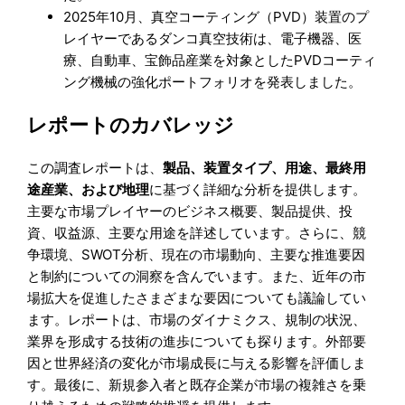
2025年10月、真空コーティング（PVD）装置のプ
レイヤーであるダンコ真空技術は、電子機器、医
療、自動車、宝飾品産業を対象としたPVDコーティ
ング機械の強化ポートフォリオを発表しました。
レポートのカバレッジ
この調査レポートは、
製品
、
装置タイプ、用途、
最終用
途産業
、および
地理
に基づく詳細な分析を提供します。
主要な市場プレイヤーのビジネス概要、製品提供、投
資、収益源、主要な用途を詳述しています。さらに、競
争環境、SWOT分析、現在の市場動向、主要な推進要因
と制約についての洞察を含んでいます。また、近年の市
場拡大を促進したさまざまな要因についても議論してい
ます。レポートは、市場のダイナミクス、規制の状況、
業界を形成する技術の進歩についても探ります。外部要
因と世界経済の変化が市場成長に与える影響を評価しま
す。最後に、新規参入者と既存企業が市場の複雑さを乗