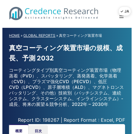
Skip
to
content
HOME
»
GLOBAL REPORTS
»
真空コーティング装置市場
真空コーティング装置市場の規模、成
長、予測 2032
コーティングタイプ別真空コーティング装置市場（物理
蒸着（PVD）、スパッタリング、蒸発蒸着、化学蒸着
（CVD）、プラズマ強化CVD（PECVD）、低圧
CVD（LPCVD）、原子層堆積（ALD）、マグネトロンス
パッタリング、その他）技術別（バッチシステム、連続
システム、クラスターシステム、インラインシステム）-
成長、将来の展望＆競争分析、2022年 – 2030年
Report ID: 198267 | Report Format : Excel, PDF
概要
目次