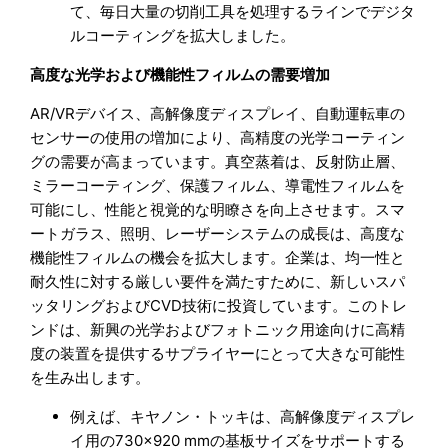
て、毎日大量の切削工具を処理するラインでデジタ
ルコーティングを拡大しました。
高度な光学および機能性フィルムの需要増加
AR/VRデバイス、高解像度ディスプレイ、自動運転車の
センサーの使用の増加により、高精度の光学コーティン
グの需要が高まっています。真空蒸着は、反射防止層、
ミラーコーティング、保護フィルム、導電性フィルムを
可能にし、性能と視覚的な明瞭さを向上させます。スマ
ートガラス、照明、レーザーシステムの成長は、高度な
機能性フィルムの機会を拡大します。企業は、均一性と
耐久性に対する厳しい要件を満たすために、新しいスパ
ッタリングおよびCVD技術に投資しています。このトレ
ンドは、新興の光学およびフォトニック用途向けに高精
度の装置を提供するサプライヤーにとって大きな可能性
を生み出します。
例えば、キヤノン・トッキは、高解像度ディスプレ
イ用の730×920 mmの基板サイズをサポートする