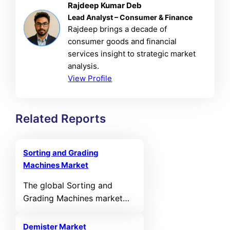
Rajdeep Kumar Deb
Lead Analyst – Consumer & Finance
Rajdeep brings a decade of
consumer goods and financial
services insight to strategic market
analysis.
View Profile
Related Reports
Sorting and Grading
Machines Market
The global Sorting and
Grading Machines market
was valued at USD 4,637.1
million in 2024 and is
Demister Market