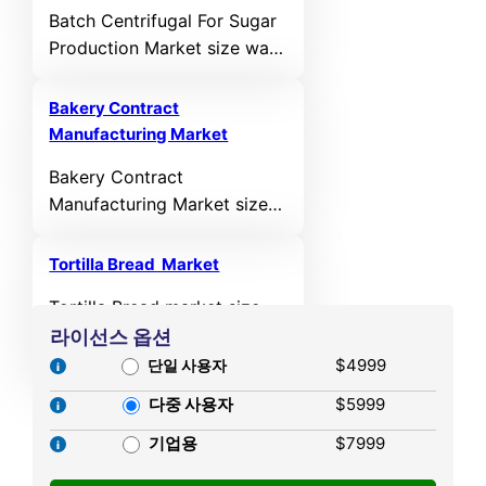
forecast period.
Batch Centrifugal For Sugar
Production Market size was
valued USD 1218.6 million in
2024 and is anticipated to
Bakery Contract
reach USD 2047.28 million
Manufacturing Market
by 2032, at a CAGR of 6.7%
Bakery Contract
during the forecast period.
Manufacturing Market size
was valued USD 25398.6
million in 2024 and is
Tortilla Bread Market
anticipated to reach USD
Tortilla Bread market size
51318.35 million by 2032, at
was valued USD 45,668.6
라이선스 옵션
a CAGR of 9.19% during the
Million in 2024 and is
$4999
forecast period.
단일 사용자
anticipated to reach USD
다중 사용자
$5999
71,697.34 Million by 2032, at
a CAGR of 5.8% during the
기업용
$7999
forecast period.