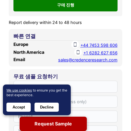
Report delivery within 24 to 48 hours
빠른 연결
Europe
+44 7453 598 606
North America
+1 6282 627 656
Email
sales@credenceresearch.com
무료 샘플 요청하기
We use cookies
to ensure you get the
best experience.
Accept
Decline
Request Sample