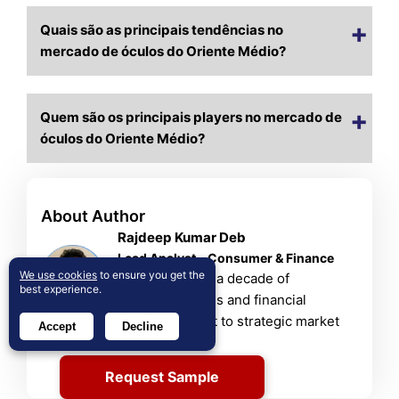
Quais são as principais tendências no
mercado de óculos do Oriente Médio?
Quem são os principais players no mercado de
óculos do Oriente Médio?
About Author
Rajdeep Kumar Deb
Lead Analyst – Consumer & Finance
We use cookies
to ensure you get the
Rajdeep brings a decade of
best experience.
consumer goods and financial
services insight to strategic market
Accept
Decline
analysis.
View Profile
Request Sample