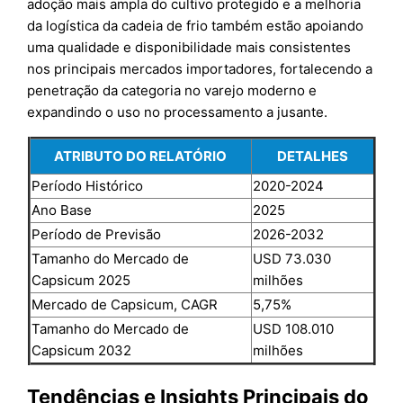
adoção mais ampla do cultivo protegido e a melhoria
da logística da cadeia de frio também estão apoiando
uma qualidade e disponibilidade mais consistentes
nos principais mercados importadores, fortalecendo a
penetração da categoria no varejo moderno e
expandindo o uso no processamento a jusante.
ATRIBUTO DO RELATÓRIO
DETALHES
Período Histórico
2020-2024
Ano Base
2025
Período de Previsão
2026-2032
Tamanho do Mercado de
USD 73.030
Capsicum 2025
milhões
Mercado de Capsicum, CAGR
5,75%
Tamanho do Mercado de
USD 108.010
Capsicum 2032
milhões
Tendências e Insights Principais do