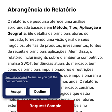
Abrangência do Relatório
O relatório de pesquisa oferece uma análise
aprofundada baseada em
Método, Tipo
,
Aplicação
e
Geografia
. Ele detalha os principais atores do
mercado, fornecendo uma visão geral de seus
negócios, ofertas de produtos, investimentos, fontes
de receita e principais aplicações. Além disso, o
relatório inclui insights sobre o ambiente competitivo,
análise SWOT, tendências atuais do mercado, bem
como os principais impulsionadores e restrições.
Ademais, discute vários fatores que impulsionaram a
We use cookies
to ensure you get the
expansão do mercado nos últimos anos. O relatório
best experience.
também explora dinâmicas de mercado, cenários
Accept
Decline
regulatórios e avanços tecnológicos que estão
moldando a indústria. Avalia o impacto de fatores
externos e mudanças econômicas globais no
Request Sample
crescimento do mercado. Por fim, fornece