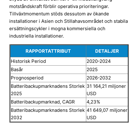
motståndskraft förblir operativa prioriteringar.
Tillväxtmomentum stöds dessutom av ökande
installationer i Asien och Stillahavsområdet och stabila
ersättningscykler i mogna kommersiella och
industriella installationer.
RAPPORTATTRIBUT
DETALJER
Historisk Period
2020-2024
Basår
2025
Prognosperiod
2026-2032
Batteribackupmarknadens Storlek
31 164,21 miljoner
2025
USD
Batteribackupmarknad, CAGR
4,23%
Batteribackupmarknadens Storlek
41 649,07 miljoner
2032
USD