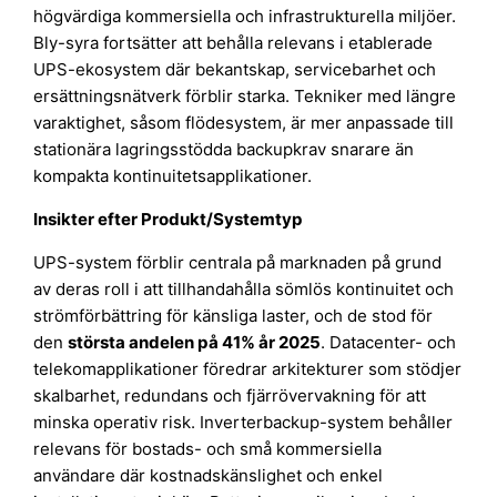
högvärdiga kommersiella och infrastrukturella miljöer.
Bly-syra fortsätter att behålla relevans i etablerade
UPS-ekosystem där bekantskap, servicebarhet och
ersättningsnätverk förblir starka. Tekniker med längre
varaktighet, såsom flödesystem, är mer anpassade till
stationära lagringsstödda backupkrav snarare än
kompakta kontinuitetsapplikationer.
Insikter efter Produkt/Systemtyp
UPS-system förblir centrala på marknaden på grund
av deras roll i att tillhandahålla sömlös kontinuitet och
strömförbättring för känsliga laster, och de stod för
den
största andelen på 41% år 2025
. Datacenter- och
telekomapplikationer föredrar arkitekturer som stödjer
skalbarhet, redundans och fjärrövervakning för att
minska operativ risk. Inverterbackup-system behåller
relevans för bostads- och små kommersiella
användare där kostnadskänslighet och enkel