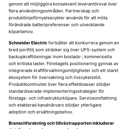
genom att möjliggöra konsekvent leverantörsval över
flera användningsområden. Partnerskap och
produktlinjeförnyelsecykler används för att möta
förändrade batteripreferenser och utvecklande
köparbehov.
Schneider Electric
fortsätter att konkurrera genom en
bred portfölj som sträcker sig över UPS-system och
backupkraftlösningar inom bostads-, kommersiella
och kritiska laster. Företagets positionering gynnas av
integrerade kraftförvaltningsmöjligheter och ett starkt
ekosystem för övervakning och livscykelstöd.
Produktkontinuitet över flera effektklasser stödjer
standardiserade implementeringsstrategier för
företags- och infrastrukturköpare. Serviceomfattning
och etablerad kanalnärvaro stödjer ytterligare
adoption och ersättningsbehov.
Branschforskning och tillväxtrapporten inkluderar