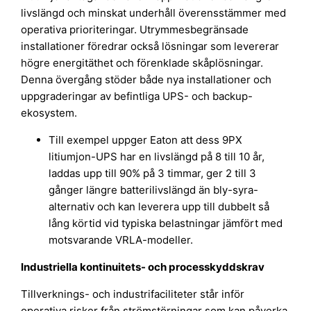
livslängd och minskat underhåll överensstämmer med
operativa prioriteringar. Utrymmesbegränsade
installationer föredrar också lösningar som levererar
högre energitäthet och förenklade skåplösningar.
Denna övergång stöder både nya installationer och
uppgraderingar av befintliga UPS- och backup-
ekosystem.
Till exempel uppger Eaton att dess 9PX
litiumjon-UPS har en livslängd på 8 till 10 år,
laddas upp till 90% på 3 timmar, ger 2 till 3
gånger längre batterilivslängd än bly-syra-
alternativ och kan leverera upp till dubbelt så
lång körtid vid typiska belastningar jämfört med
motsvarande VRLA-modeller.
Industriella kontinuitets- och processkyddskrav
Tillverknings- och industrifaciliteter står inför
operativa risker från strömstörningar som kan påverka