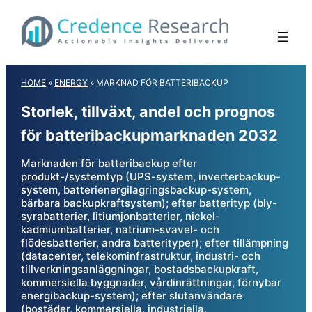
Skip
to
content
HOME
»
ENERGY
»
MARKNAD FÖR BATTERIBACKUP
Storlek, tillväxt, andel och prognos
för batteribackupmarknaden 2032
Marknaden för batteribackup efter
produkt-/systemtyp (UPS-system, inverterbackup-
system, batterienergilagringsbackup-system,
bärbara backupkraftsystem); efter batterityp (bly-
syrabatterier, litiumjonbatterier, nickel-
kadmiumbatterier, natrium-svavel- och
flödesbatterier, andra batterityper); efter tillämpning
(datacenter, telekominfrastruktur, industri- och
tillverkningsanläggningar, bostadsbackupkraft,
kommersiella byggnader, vårdinrättningar, förnybar
energibackup-system); efter slutanvändare
(bostäder, kommersiella, industriella,