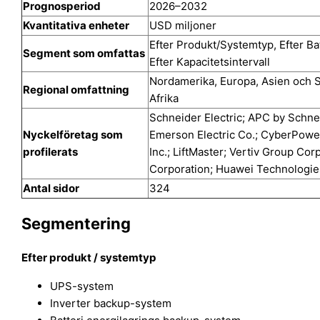
Prognosperiod
2026–2032
Kvantitativa enheter
USD miljoner
Efter Produkt/Systemtyp, Efter Bat
Segment som omfattas
Efter Kapacitetsintervall
Nordamerika, Europa, Asien och S
Regional omfattning
Afrika
Schneider Electric; APC by Schnei
Nyckelföretag som
Emerson Electric Co.; CyberPower
profilerats
Inc.; LiftMaster; Vertiv Group Cor
Corporation; Huawei Technologies
Antal sidor
324
Segmentering
Efter produkt / systemtyp
UPS-system
Inverter backup-system