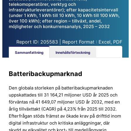
telekomoperatörer, verktyg och
infrastrukturleverantörer); efter kapacitetsintervall
(under 1 kWh, 1 kWh till 10 kWh, 10 kWh till 100 kWh,
över 100 kWh); efter region – tillväxt, andel,
möjligheter och konkurrensanalys, 2025 – 2032
Report ID: 205583 | Report Format : Excel, PDF
Sammanfattning
Innehållsförteckning
Batteribackupmarknad
Den globala storleken på batteribackupmarknaden
uppskattades till 31 164,21 miljoner USD år 2025 och
förväntas nå 41 649,07 miljoner USD år 2032, med en
årlig tillväxttakt (CAGR) på 4,23% från 2025 till 2032.
Efterfrågan stöds främst av ökade krav på drifttid inom
digital infrastruktur och kritiska anläggningar, där
skydd av elkvalitet och kort- till medellångvarig