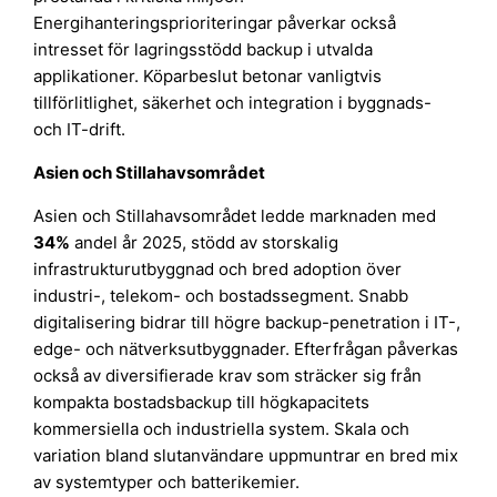
Energihanteringsprioriteringar påverkar också
intresset för lagringsstödd backup i utvalda
applikationer. Köparbeslut betonar vanligtvis
tillförlitlighet, säkerhet och integration i byggnads-
och IT-drift.
Asien och Stillahavsområdet
Asien och Stillahavsområdet ledde marknaden med
34%
andel år 2025, stödd av storskalig
infrastrukturutbyggnad och bred adoption över
industri-, telekom- och bostadssegment. Snabb
digitalisering bidrar till högre backup-penetration i IT-,
edge- och nätverksutbyggnader. Efterfrågan påverkas
också av diversifierade krav som sträcker sig från
kompakta bostadsbackup till högkapacitets
kommersiella och industriella system. Skala och
variation bland slutanvändare uppmuntrar en bred mix
av systemtyper och batterikemier.