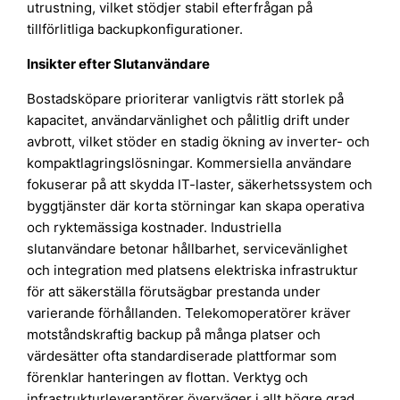
utrustning, vilket stödjer stabil efterfrågan på
tillförlitliga backupkonfigurationer.
Insikter efter Slutanvändare
Bostadsköpare prioriterar vanligtvis rätt storlek på
kapacitet, användarvänlighet och pålitlig drift under
avbrott, vilket stöder en stadig ökning av inverter- och
kompaktlagringslösningar. Kommersiella användare
fokuserar på att skydda IT-laster, säkerhetssystem och
byggtjänster där korta störningar kan skapa operativa
och ryktemässiga kostnader. Industriella
slutanvändare betonar hållbarhet, servicevänlighet
och integration med platsens elektriska infrastruktur
för att säkerställa förutsägbar prestanda under
varierande förhållanden. Telekomoperatörer kräver
motståndskraftig backup på många platser och
värdesätter ofta standardiserade plattformar som
förenklar hanteringen av flottan. Verktyg och
infrastrukturleverantörer överväger i allt högre grad