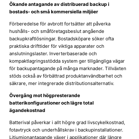
Ökande antagande av distribuerad backup i
bostads- och små kommersiella miljöer
Förberedelse för avbrott fortsätter att påverka
hushålls- och småföretagsbeslut angående
backupkraftlösningar. Bostadsköpare söker ofta
praktiska drifttider för viktiga apparater och
anslutningslaster. Inverterbaserade och
kompaktlagringsstödda system ger tillgängliga vägar
för backupantagande på många marknader. Tillväxten
stöds också av förbättrad produktanvändbarhet och
säkrare, mer integrerade distributionsalternativ.
Övergång mot högpresterande
batterikonfigurationer och lägre total
ägandekostnad
Batterival påverkar i allt högre grad livscykelkostnad,
fotavtryck och underhållskrav i backupinstallationer.
Litiumjonantagande växer i applikationer där längre