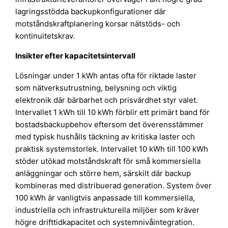
lagringsstödda backupkonfigurationer där
motståndskraftplanering korsar nätstöds- och
kontinuitetskrav.
Insikter efter kapacitetsintervall
Lösningar under 1 kWh antas ofta för riktade laster
som nätverksutrustning, belysning och viktig
elektronik där bärbarhet och prisvärdhet styr valet.
Intervallet 1 kWh till 10 kWh förblir ett primärt band för
bostadsbackupbehov eftersom det överensstämmer
med typisk hushålls täckning av kritiska laster och
praktisk systemstorlek. Intervallet 10 kWh till 100 kWh
stöder utökad motståndskraft för små kommersiella
anläggningar och större hem, särskilt där backup
kombineras med distribuerad generation. System över
100 kWh är vanligtvis anpassade till kommersiella,
industriella och infrastrukturella miljöer som kräver
högre drifttidkapacitet och systemnivåintegration.