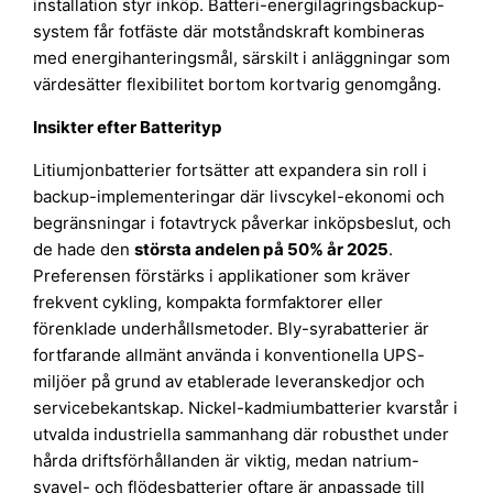
installation styr inköp. Batteri-energilagringsbackup-
system får fotfäste där motståndskraft kombineras
med energihanteringsmål, särskilt i anläggningar som
värdesätter flexibilitet bortom kortvarig genomgång.
Insikter efter Batterityp
Litiumjonbatterier fortsätter att expandera sin roll i
backup-implementeringar där livscykel-ekonomi och
begränsningar i fotavtryck påverkar inköpsbeslut, och
de hade den
största andelen på 50% år 2025
.
Preferensen förstärks i applikationer som kräver
frekvent cykling, kompakta formfaktorer eller
förenklade underhållsmetoder. Bly-syrabatterier är
fortfarande allmänt använda i konventionella UPS-
miljöer på grund av etablerade leveranskedjor och
servicebekantskap. Nickel-kadmiumbatterier kvarstår i
utvalda industriella sammanhang där robusthet under
hårda driftsförhållanden är viktig, medan natrium-
svavel- och flödesbatterier oftare är anpassade till