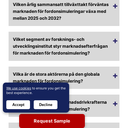
Vilken årlig sammansatt tillväxttakt förväntas
marknaden för fordonsimuleringar växa med
mellan 2025 och 2032?
Vilket segment av forsknings- och
utvecklingsinstitut styr marknadsefterfrågan
för marknaden för fordonsimulering?
Vilka är de stora aktörerna på den globala
marknaden för fordonsimulering?
We use cookies
to ensure you get the
best experience.
Vilka är de viktigaste marknadsdrivkrafterna
Accept
Decline
för marknaden för fordonsimulering?
Request Sample