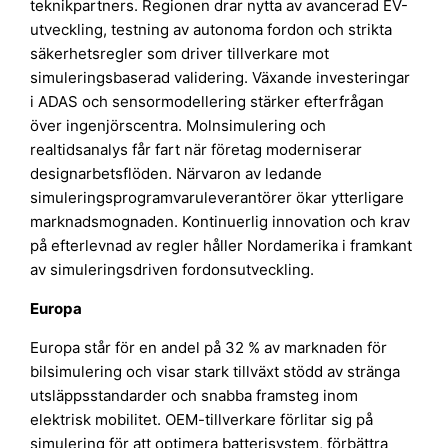
teknikpartners. Regionen drar nytta av avancerad EV-
utveckling, testning av autonoma fordon och strikta
säkerhetsregler som driver tillverkare mot
simuleringsbaserad validering. Växande investeringar
i ADAS och sensormodellering stärker efterfrågan
över ingenjörscentra. Molnsimulering och
realtidsanalys får fart när företag moderniserar
designarbetsflöden. Närvaron av ledande
simuleringsprogramvaruleverantörer ökar ytterligare
marknadsmognaden. Kontinuerlig innovation och krav
på efterlevnad av regler håller Nordamerika i framkant
av simuleringsdriven fordonsutveckling.
Europa
Europa står för en andel på 32 % av marknaden för
bilsimulering och visar stark tillväxt stödd av stränga
utsläppsstandarder och snabba framsteg inom
elektrisk mobilitet. OEM-tillverkare förlitar sig på
simulering för att optimera batterisystem, förbättra