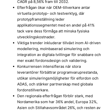
CAGR på 8,56% fram till 2032.
Efterfrågan ökar när OEM-tillverkare antar
virtuella prototyp- och testverktyg, där
prototypframställning leder
applikationssegmentet med en andel på 41%
tack vare dess förmåga att minska fysiska
utvecklingskostnader.
Viktiga trender inkluderar tillväxt inom AI-driven
modellering, molnbaserad simulering och
integration av digitala tvillingar för snabbare och
mer exakt fordonsdesign och validering.
Konkurrensen intensifieras när stora
leverantörer förbättrar programvaruprestanda,
utökar simuleringsmöjligheter för elfordon och
ADAS, och stärker partnerskap med globala
fordonstillverkare.
Den regionala efterfrågan förblir stark, med
Nordamerika som har 36% andel, Europa 32%,
Asien och Stillahavsområdet 26%, och resten av