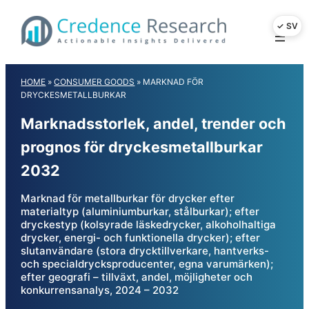
Skip
to
content
HOME
»
CONSUMER GOODS
»
MARKNAD FÖR
DRYCKESMETALLBURKAR
Marknadsstorlek, andel, trender och
prognos för dryckesmetallburkar
2032
Marknad för metallburkar för drycker efter
materialtyp (aluminiumburkar, stålburkar); efter
dryckestyp (kolsyrade läskedrycker, alkoholhaltiga
drycker, energi- och funktionella drycker); efter
slutanvändare (stora drycktillverkare, hantverks-
och specialdrycksproducenter, egna varumärken);
efter geografi – tillväxt, andel, möjligheter och
konkurrensanalys, 2024 – 2032