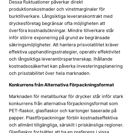
Dessa fluktuationer påverkar direkt
produktionskostnader och vinstmarginaler för
burktillverkare. Långsiktiga leveranskontrakt med
dryckesföretag begränsar ofta möjligheten att
överföra kostnadsökningar. Mindre tillverkare står
inför större exponering på grund av begränsade
säkringsmöjligheter. Att hantera prisvolatilitet kräver
effektiva upphandlingsstrategier, operativ effektivitet
och långsiktiga leverantörspartnerskap. Ihållande
kostnadsosäkerhet kan påverka investeringsplanering
och prisstabilitet över hela marknaden.
Konkurrens från Alternativa Förpackningsformat
Marknaden för metallburkar för drycker står inför stark
konkurrens från alternativa förpackningsformat som
PET-flaskor, glasflaskor och kartonger baserade på
papper. Plastförpackningar förblir kostnadseffektiva
och allmänt tillgängliga, särskilt i priskänsliga regioner.
Glasflaskor fortsätter att ha en preferens i vissa