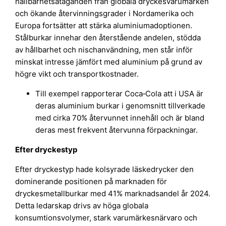
hållbarhetsåtaganden från globala dryckesvarumärken
och ökande återvinningsgrader i Nordamerika och
Europa fortsätter att stärka aluminiumadoptionen.
Stålburkar innehar den återstående andelen, stödda
av hållbarhet och nischanvändning, men står inför
minskat intresse jämfört med aluminium på grund av
högre vikt och transportkostnader.
Till exempel rapporterar Coca‑Cola att i USA är
deras aluminium burkar i genomsnitt tillverkade
med cirka 70% återvunnet innehåll och är bland
deras mest frekvent återvunna förpackningar.
Efter dryckestyp
Efter dryckestyp hade kolsyrade läskedrycker den
dominerande positionen på marknaden för
dryckesmetallburkar med 41% marknadsandel år 2024.
Detta ledarskap drivs av höga globala
konsumtionsvolymer, stark varumärkesnärvaro och