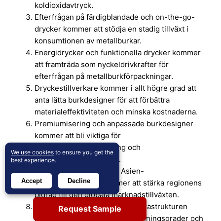
koldioxidavtryck.
Efterfrågan på färdigblandade och on-the-go-
drycker kommer att stödja en stadig tillväxt i
konsumtionen av metallburkar.
Energidrycker och funktionella drycker kommer
att framträda som nyckeldrivkrafter för
efterfrågan på metallburkförpackningar.
Dryckestillverkare kommer i allt högre grad att
anta lätta burkdesigner för att förbättra
materialeffektiviteten och minska kostnaderna.
Premiumisering och anpassade burkdesigner
kommer att bli viktiga för
varumärkesdifferentiering och
We use cookies
to ensure you get the
konsumentengagemang.
best experience.
Kapacitetsutvidgningar i Asien-
Accept
Decline
Stillahavsregionen kommer att stärka regionens
bidrag till den globala marknadstillväxten.
Förbättringar av återvinningsinfrastrukturen
Request Sample
kommer att stödja högre återvinningsgrader och