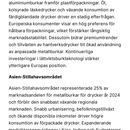
aluminiumburkar framför plastförpackningar. Öl,
kolsyrade läskedrycker och växande konsumtion av
färdigblandade drycker driver en stadig efterfrågan.
Europeiska konsumenter visar en hög preferens för
hållbara förpackningar, vilket förstärker långsiktig
marknadsstabilitet. Dessutom bidrar premiumtrender
och tillväxten av hantverksdrycker till ökad användning
av anpassade metallburkar. Kontinuerliga
investeringar i lättviktsburkteknologi stärker
ytterligare Europas position.
Asien-Stillahavsområdet
Asien-Stillahavsområdet representerade 25% av
marknadsandelen för metallburkar för drycker år 2024
och förblir den snabbast växande regionala
marknaden. Snabb urbanisering, befolkningstillväxt
och ökande disponibla inkomster driver högre
konsumtion av förpackade drycker. Expanderande
medelklasspopulationer i Kina, Indien och Sydostasien