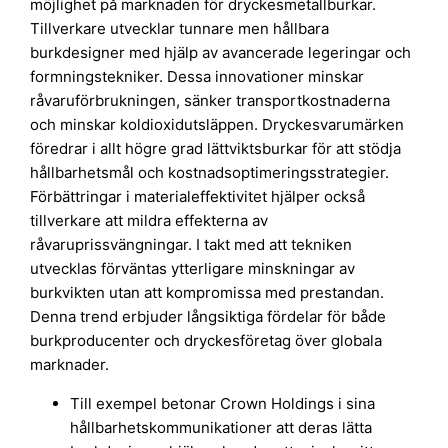
möjlighet på marknaden för dryckesmetallburkar.
Tillverkare utvecklar tunnare men hållbara
burkdesigner med hjälp av avancerade legeringar och
formningstekniker. Dessa innovationer minskar
råvaruförbrukningen, sänker transportkostnaderna
och minskar koldioxidutsläppen. Dryckesvarumärken
föredrar i allt högre grad lättviktsburkar för att stödja
hållbarhetsmål och kostnadsoptimeringsstrategier.
Förbättringar i materialeffektivitet hjälper också
tillverkare att mildra effekterna av
råvaruprissvängningar. I takt med att tekniken
utvecklas förväntas ytterligare minskningar av
burkvikten utan att kompromissa med prestandan.
Denna trend erbjuder långsiktiga fördelar för både
burkproducenter och dryckesföretag över globala
marknader.
Till exempel betonar Crown Holdings i sina
hållbarhetskommunikationer att deras lätta