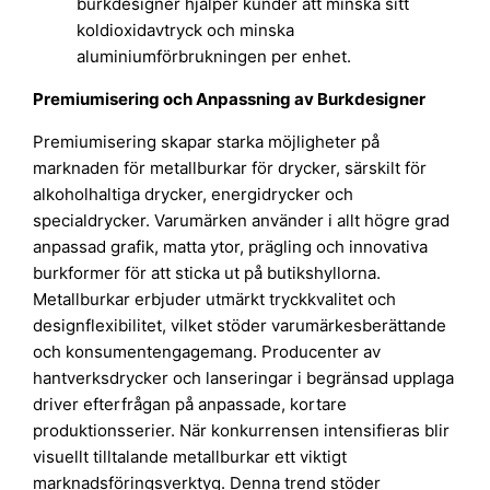
burkdesigner hjälper kunder att minska sitt
koldioxidavtryck och minska
aluminiumförbrukningen per enhet.
Premiumisering och Anpassning av Burkdesigner
Premiumisering skapar starka möjligheter på
marknaden för metallburkar för drycker, särskilt för
alkoholhaltiga drycker, energidrycker och
specialdrycker. Varumärken använder i allt högre grad
anpassad grafik, matta ytor, prägling och innovativa
burkformer för att sticka ut på butikshyllorna.
Metallburkar erbjuder utmärkt tryckkvalitet och
designflexibilitet, vilket stöder varumärkesberättande
och konsumentengagemang. Producenter av
hantverksdrycker och lanseringar i begränsad upplaga
driver efterfrågan på anpassade, kortare
produktionsserier. När konkurrensen intensifieras blir
visuellt tilltalande metallburkar ett viktigt
marknadsföringsverktyg. Denna trend stöder