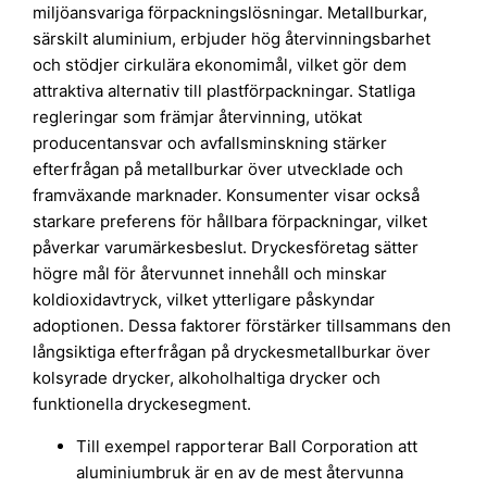
miljöansvariga förpackningslösningar. Metallburkar,
särskilt aluminium, erbjuder hög återvinningsbarhet
och stödjer cirkulära ekonomimål, vilket gör dem
attraktiva alternativ till plastförpackningar. Statliga
regleringar som främjar återvinning, utökat
producentansvar och avfallsminskning stärker
efterfrågan på metallburkar över utvecklade och
framväxande marknader. Konsumenter visar också
starkare preferens för hållbara förpackningar, vilket
påverkar varumärkesbeslut. Dryckesföretag sätter
högre mål för återvunnet innehåll och minskar
koldioxidavtryck, vilket ytterligare påskyndar
adoptionen. Dessa faktorer förstärker tillsammans den
långsiktiga efterfrågan på dryckesmetallburkar över
kolsyrade drycker, alkoholhaltiga drycker och
funktionella dryckesegment.
Till exempel rapporterar Ball Corporation att
aluminiumbruk är en av de mest återvunna