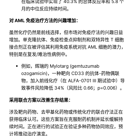
在临床试验中实现了 40.3% 的总体反应率和 5.8 个
月的中位反应持续时间。
对 AML 免疫治疗方法的兴趣增加：
虽然化疗仍然是前线选择，但市场对免疫疗法的兴趣日益
增加。单克隆抗体、免疫检查点抑制剂和双特异性 T 细胞
接合剂正在被评估其利用免疫系统对抗 AML 细胞的潜力，
特别是在复发/难治性病例中。
例如，辉瑞的 Mylotarg (gemtuzumab
ozogamicin)，一种靶向 CD33 的抗体-药物偶联
物，加入前线化疗（在 ALFA-0701 III 期试验中）导
致事件风险降低 34%（风险比 0.66；p=0.006）。
采用联合方案以改善生存结果：
涉及靶向药物、去甲基化药物或传统化疗的联合疗法正在
获得临床认可。这些方案旨在克服耐药机制并延长缓解持
续时间。正在进行的试验正在验证多种药物协同效应，预
计将推动治疗演变。