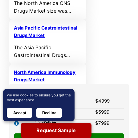
The North America CNS
reach USD 8,990.65 MN by
Drugs Market size was
2032, growing at a CAGR of
valued at USD 29,971.81 MN
5.07% during the forecast
in 2021 and reached USD
period.
Asia Pacific Gastrointestinal
39,376.62 MN in 2025. It is
Drugs Market
anticipated to reach USD
The Asia Pacific
64,694.22 MN by 2032,
Gastrointestinal Drugs
growing at a CAGR of 6.13%
Market size was valued at
during the forecast period.
USD 14,076.07 MN in 2021
North America Immunology
and reached USD 18,379.23
Drugs Market
MN in 2025. It is anticipated
The North America
许可证选项
to reach USD 27,675.57 MN
We use cookies
to ensure you get the
Immunology Drugs Market
best experience.
$4999
by 2032, growing at a CAGR
单用户
size was valued at USD
of 4.86% during the forecast
多用户
$5999
Accept
Decline
23,174.02 MN in 2021 and
period.
reached USD 34,194.85 MN
企业版
$7999
Request Sample
in 2025. It is anticipated to
reach USD 70,564.69 MN by