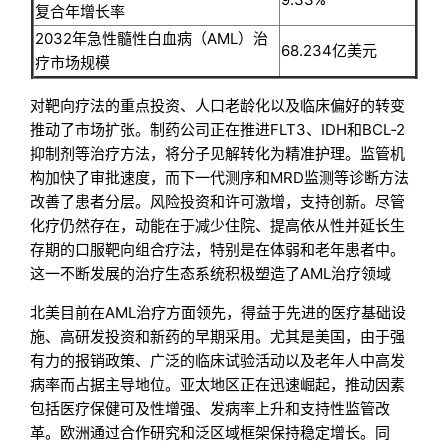
复合年增长率
2032年急性髓性白血病（AML）治
68.234亿美元
疗市场规模
对靶向疗法的重点投资、人口老龄化以及临床偏好的转变
推动了市场扩张。制药公司正在推进FLT3、IDH和BCL‑2
抑制剂等治疗方法，将分子见解转化为精准护理。监管机
构加快了审批速度，而下一代测序和MRD监测等诊断方法
改善了患者分层。风险投资和许可激增，支持创新。尽管
化疗仍然存在，动能在于减少住院、提高依从性并延长生
存期的口服靶向组合疗法，特别是在体弱和老年患者中。
这一不断发展的治疗生态系统积极塑造了AML治疗领域
北美目前在AML治疗方面领先，得益于先进的医疗基础设
施、高研发投资和新药的早期采用。尤其是美国，由于强
有力的报销政策、广泛的临床试验活动以及老年人中高发
病率而占据主导地位。亚太地区正在迅速崛起，推动因素
包括医疗保健可及性增强、发病率上升和支持性监管改
革。欧洲通过合作研究和泛区域框架保持稳定增长。同