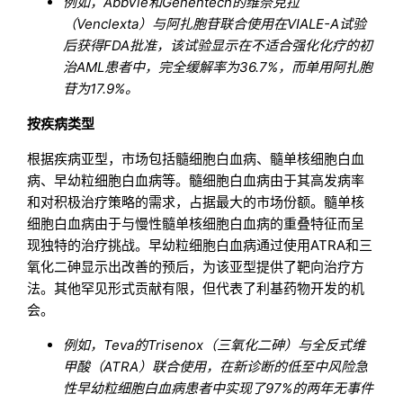
例如，AbbVie和Genentech的维奈克拉
（Venclexta）与阿扎胞苷联合使用在VIALE-A试验
后获得FDA批准，该试验显示在不适合强化化疗的初
治AML患者中，完全缓解率为36.7%，而单用阿扎胞
苷为17.9%。
按疾病类型
根据疾病亚型，市场包括髓细胞白血病、髓单核细胞白血
病、早幼粒细胞白血病等。髓细胞白血病由于其高发病率
和对积极治疗策略的需求，占据最大的市场份额。髓单核
细胞白血病由于与慢性髓单核细胞白血病的重叠特征而呈
现独特的治疗挑战。早幼粒细胞白血病通过使用ATRA和三
氧化二砷显示出改善的预后，为该亚型提供了靶向治疗方
法。其他罕见形式贡献有限，但代表了利基药物开发的机
会。
例如，Teva的Trisenox（三氧化二砷）与全反式维
甲酸（ATRA）联合使用，在新诊断的低至中风险急
性早幼粒细胞白血病患者中实现了97%的两年无事件