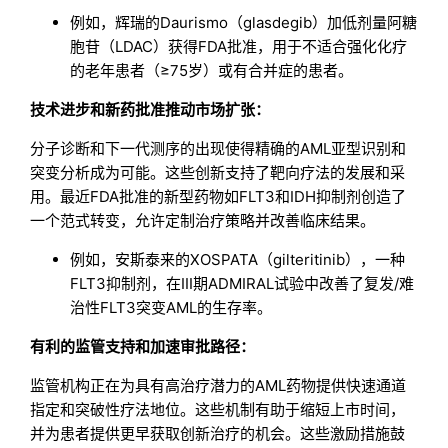
例如，辉瑞的Daurismo（glasdegib）加低剂量阿糖
胞苷（LDAC）获得FDA批准，用于不适合强化化疗
的老年患者（≥75岁）或有合并症的患者。
技术进步和新药批准推动市场扩张：
分子诊断和下一代测序的出现使得精确的AML亚型识别和
突变分析成为可能。这些创新支持了靶向疗法的发展和采
用。最近FDA批准的新型药物如FLT3和IDH抑制剂创造了
一个范式转变，允许定制治疗策略并改善临床结果。
例如，安斯泰来的XOSPATA（gilteritinib），一种
FLT3抑制剂，在III期ADMIRAL试验中改善了复发/难
治性FLT3突变AML的生存率。
有利的监管支持和加速审批路径：
监管机构正在为具有高治疗潜力的AML药物提供快速通道
指定和突破性疗法地位。这些机制有助于缩短上市时间，
并为患者提供更早获取创新治疗的机会。这些激励措施鼓