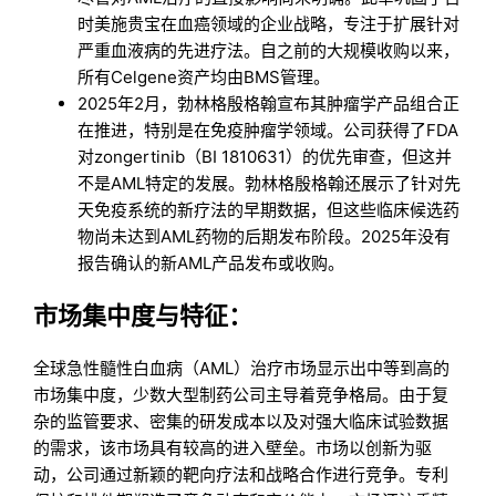
时美施贵宝在血癌领域的企业战略，专注于扩展针对
严重血液病的先进疗法。自之前的大规模收购以来，
所有Celgene资产均由BMS管理。
2025年2月，勃林格殷格翰宣布其肿瘤学产品组合正
在推进，特别是在免疫肿瘤学领域。公司获得了FDA
对zongertinib（BI 1810631）的优先审查，但这并
不是AML特定的发展。勃林格殷格翰还展示了针对先
天免疫系统的新疗法的早期数据，但这些临床候选药
物尚未达到AML药物的后期发布阶段。2025年没有
报告确认的新AML产品发布或收购。
市场集中度与特征：
全球急性髓性白血病（AML）治疗市场显示出中等到高的
市场集中度，少数大型制药公司主导着竞争格局。由于复
杂的监管要求、密集的研发成本以及对强大临床试验数据
的需求，该市场具有较高的进入壁垒。市场以创新为驱
动，公司通过新颖的靶向疗法和战略合作进行竞争。专利