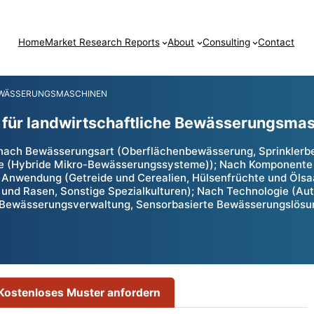
Home
Market Research Reports
About
Consulting
Contact
EWÄSSERUNGSMASCHINEN
e für landwirtschaftliche Bewässerungsma
 nach Bewässerungsart (Oberflächenbewässerung, Sprinkler
e (Hybride Mikro-Bewässerungssysteme)); Nach Komponente (P
 Anwendung (Getreide und Cerealien, Hülsenfrüchte und Ölsa
und Rasen, Sonstige Spezialkulturen); Nach Technologie (A
e Bewässerungsverwaltung, Sensorbasierte Bewässerungslösun
Kostenloses Muster anfordern