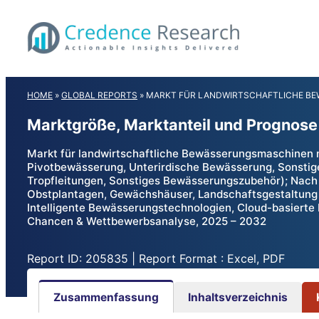
Skip
to
content
HOME
»
GLOBAL REPORTS
»
MARKT FÜR LANDWIRTSCHAFTLICHE B
Marktgröße, Marktanteil und Prognos
Markt für landwirtschaftliche Bewässerungsmaschinen
Pivotbewässerung, Unterirdische Bewässerung, Sonstig
Tropfleitungen, Sonstiges Bewässerungszubehör); Nach
Obstplantagen, Gewächshäuser, Landschaftsgestaltung 
Intelligente Bewässerungstechnologien, Cloud-basiert
Chancen & Wettbewerbsanalyse, 2025 – 2032
Report ID: 205835 | Report Format : Excel, PDF
Zusammenfassung
Inhaltsverzeichnis