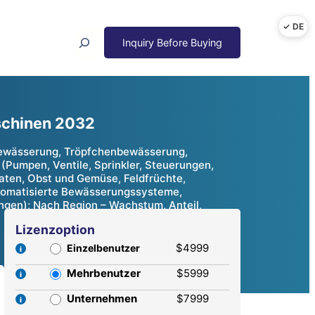
Search
schinen 2032
bewässerung, Tröpfchenbewässerung,
umpen, Ventile, Sprinkler, Steuerungen,
aten, Obst und Gemüse, Feldfrüchte,
utomatisierte Bewässerungssysteme,
gen); Nach Region – Wachstum, Anteil,
Lizenzoption
$4999
Einzelbenutzer
Mehrbenutzer
$5999
Unternehmen
$7999