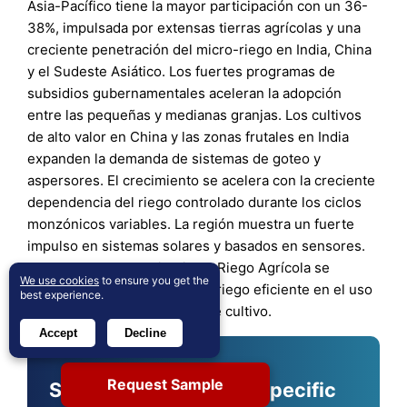
Asia-Pacífico tiene la mayor participación con un 36-
38%, impulsada por extensas tierras agrícolas y una
creciente penetración del micro-riego en India, China
y el Sudeste Asiático. Los fuertes programas de
subsidios gubernamentales aceleran la adopción
entre las pequeñas y medianas granjas. Los cultivos
de alto valor en China y las zonas frutales en India
expanden la demanda de sistemas de goteo y
aspersores. El crecimiento se acelera con la creciente
dependencia del riego controlado durante los ciclos
monzónicos variables. La región muestra un fuerte
impulso en sistemas solares y basados en sensores.
El Mercado de Maquinaria de Riego Agrícola se
We use cookies
to ensure you get the
beneficia del cambio hacia el riego eficiente en el uso
best experience.
del agua en diversas zonas de cultivo.
Accept
Decline
Request Sample
Shape Your Report to Specific