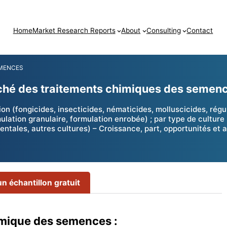
Home
Market Research Reports
About
Consulting
Contact
EMENCES
arché des traitements chimiques des seme
 (fongicides, insecticides, nématicides, molluscicides, régul
ulation granulaire, formulation enrobée) ; par type de culture 
ntales, autres cultures) – Croissance, part, opportunités et 
 échantillon gratuit
imique des semences :