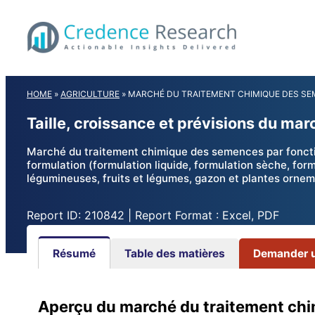
Skip
to
content
HOME
»
AGRICULTURE
»
MARCHÉ DU TRAITEMENT CHIMIQUE DES S
Taille, croissance et prévisions du m
Marché du traitement chimique des semences par fonction
formulation (formulation liquide, formulation sèche, form
légumineuses, fruits et légumes, gazon et plantes orneme
Report ID: 210842 | Report Format : Excel, PDF
Résumé
Table des matières
Demander un
Aperçu du marché du traitement ch