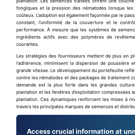
plantation. Les semences traitées offrent une couche 
fongiques et la pression des nématodes lorsque les c
coûteux. L’adoption est également façonnée par le pas
constant, l’uniformité de la couverture et le contr
performance. À mesure que les systèmes de semences
ingrédients actifs avec des polymères de revêteme
courantes.
Les stratégies des fournisseurs mettent de plus en pl
l’adhérence, minimisent la dispersion de poussière et
grande vitesse. Le développement du portefeuille reflè
contre les nématodes et des packages de traitement c
demande est la plus forte dans les grandes cultures 
plantation et les fenêtres d’exploitation compressées 
plantation. Ces dynamiques renforcent les mises à n
travers les principales marques de semences et distrib
Access crucial information at un