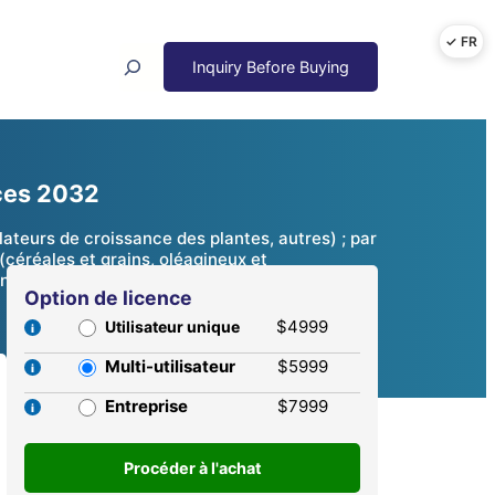
Search
nces 2032
ateurs de croissance des plantes, autres) ; par
(céréales et grains, oléagineux et
analyse concurrentielle, 2025 – 2032
Option de licence
$4999
Utilisateur unique
Multi-utilisateur
$5999
Entreprise
$7999