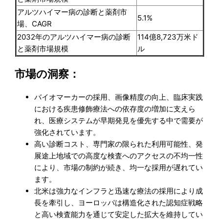
アルツハイマー病の診断と薬剤市
5.1%
場、CAGR
2032年のアルツハイマー病の診断
114億8,723万米ド
と薬剤市場規模
ル
市場の洞察：
バイオマーカーの採用、画像精度の向上、臨床実践
における疾患修飾療法への依存度の増加に支えら
れ、医療システムが早期発見を優先する中で需要が
強化されています。
高い診断コスト、専門家の限られた利用可能性、発
展途上地域での高度な検査へのアクセスの不均一性
により、市場の制約が続き、均一な採用が遅れてい
ます。
北米は強力なインフラと迅速な療法の採用により成
長を牽引し、ヨーロッパは構造化された認知症戦略
と高い検査能力を通じて安定した拡大を維持してい