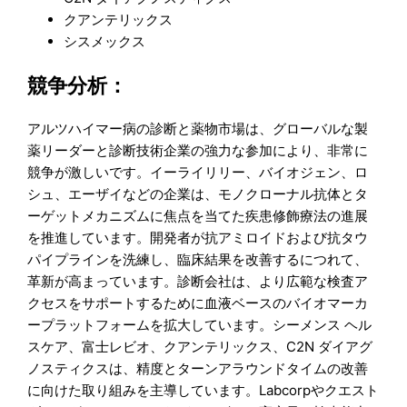
クアンテリックス
シスメックス
競争分析：
アルツハイマー病の診断と薬物市場は、グローバルな製
薬リーダーと診断技術企業の強力な参加により、非常に
競争が激しいです。イーライリリー、バイオジェン、ロ
シュ、エーザイなどの企業は、モノクローナル抗体とタ
ーゲットメカニズムに焦点を当てた疾患修飾療法の進展
を推進しています。開発者が抗アミロイドおよび抗タウ
パイプラインを洗練し、臨床結果を改善するにつれて、
革新が高まっています。診断会社は、より広範な検査ア
クセスをサポートするために血液ベースのバイオマーカ
ープラットフォームを拡大しています。シーメンス ヘル
スケア、富士レビオ、クアンテリックス、C2N ダイアグ
ノスティクスは、精度とターンアラウンドタイムの改善
に向けた取り組みを主導しています。Labcorpやクエスト