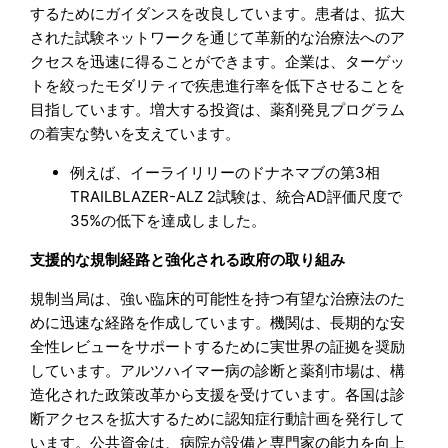
するためにガイダンスを改良しています。患者は、拡大
された試験ネットワークを通じて革新的な治療法へのア
クセスを迅速に得ることができます。企業は、ターゲッ
トを絞ったモダリティで疾患進行率を低下させることを
目指しています。増大する投資は、薬剤発見プログラム
の着実な勢いを支えています。
例えば、イーライリリーのドナネマブの第3相
TRAILBLAZER-ALZ 2試験は、統合AD評価尺度で
35%の低下を達成しました。
支援的な規制経路と強化される政府の取り組み
規制当局は、強い臨床的可能性を持つ有望な治療法のた
めに迅速な経路を作成しています。機関は、長期的な安
全性レビューをサポートするために実世界の証拠を奨励
しています。アルツハイマー病の診断と薬剤市場は、構
造化された政策改革から支援を受けています。各国は診
断アクセスを拡大するために認知症行動計画を発行して
います。公共資金は、病院が設備と専門家の能力を向上