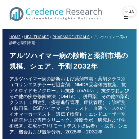
Skip
to
content
HOME
»
HEALTHCARE
»
PHARMACEUTICALS
»
アルツハイマー病の
診断と薬剤市場
アルツハイマー病の診断と薬剤市場の
規模、シェア、予測 2032年
アルツハイマー病の診断および薬剤市場：薬剤クラス別
（コリンエステラーゼ阻害剤、NMDA受容体拮抗薬、抗
アミロイドモノクローナル抗体（mAbs）、抗タウおよび
その他の疾患修飾療法（DMTs）、併用薬、その他の薬剤
クラス）；用途別（疾患進行管理、症状管理）；診断別
（脳画像、CSFバイオマーカーテスト、血液ベースのバ
イオマーカーテスト、遺伝子検査）；エンドユーザー別
（病院および専門クリニック、診断ラボ、研究および学
術機関、在宅ケア/リモートテスト提供者）－成長、シェ
ア、機会および競争分析、2025年－2032年