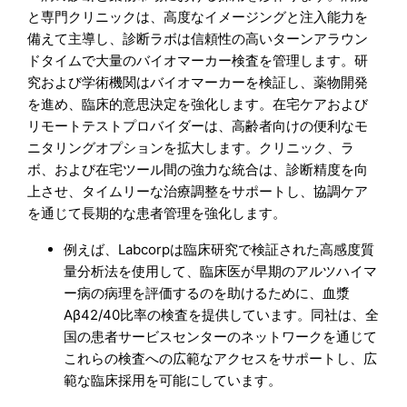
と専門クリニックは、高度なイメージングと注入能力を
備えて主導し、診断ラボは信頼性の高いターンアラウン
ドタイムで大量のバイオマーカー検査を管理します。研
究および学術機関はバイオマーカーを検証し、薬物開発
を進め、臨床的意思決定を強化します。在宅ケアおよび
リモートテストプロバイダーは、高齢者向けの便利なモ
ニタリングオプションを拡大します。クリニック、ラ
ボ、および在宅ツール間の強力な統合は、診断精度を向
上させ、タイムリーな治療調整をサポートし、協調ケア
を通じて長期的な患者管理を強化します。
例えば、Labcorpは臨床研究で検証された高感度質
量分析法を使用して、臨床医が早期のアルツハイマ
ー病の病理を評価するのを助けるために、血漿
Aβ42/40比率の検査を提供しています。同社は、全
国の患者サービスセンターのネットワークを通じて
これらの検査への広範なアクセスをサポートし、広
範な臨床採用を可能にしています。