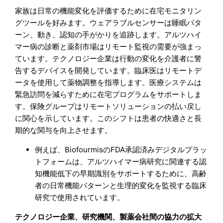
家族は日常の機能変化を評価するために在宅モニタリン
グツールを好みます。ウェアラブルセンサーは睡眠パタ
ーン、動き、認知の手がかりを追跡します。アルツハイ
マー病の診断と薬剤市場はリモート監視の需要が強まっ
ています。テクノロジー企業は行動の変化を介護者に警
告するデバイスを開発しています。臨床医はリモートデ
ータを使用して薬物調整を指導します。医療システムは
緊急訪問を減らすために在宅プログラムをサポートしま
す。保険グループはリモートソリューションの払い戻し
に関心を示しています。このシフトは患者の快適さと長
期的な関与を向上させます。
例えば、BiofourmisのFDA承認済みデジタルプラッ
トフォームは、アルツハイマー病研究に関連する認
知機能低下の早期識別をサポートするために、高齢
者の日常機能パターンと生理的変化を監視する臨床
研究で使用されています。
テクノロジー企業、研究機関、製薬会社間の協力の拡大