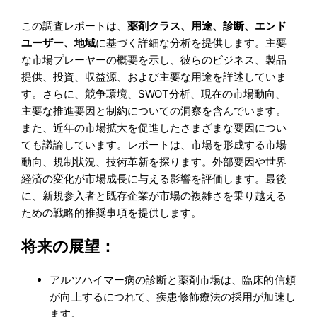
この調査レポートは、
薬剤クラス、用途、診断、エンド
ユーザー、地域
に基づく詳細な分析を提供します。主要
な市場プレーヤーの概要を示し、彼らのビジネス、製品
提供、投資、収益源、および主要な用途を詳述していま
す。さらに、競争環境、SWOT分析、現在の市場動向、
主要な推進要因と制約についての洞察を含んでいます。
また、近年の市場拡大を促進したさまざまな要因につい
ても議論しています。レポートは、市場を形成する市場
動向、規制状況、技術革新を探ります。外部要因や世界
経済の変化が市場成長に与える影響を評価します。最後
に、新規参入者と既存企業が市場の複雑さを乗り越える
ための戦略的推奨事項を提供します。
将来の展望：
アルツハイマー病の診断と薬剤市場は、臨床的信頼
が向上するにつれて、疾患修飾療法の採用が加速し
ます。