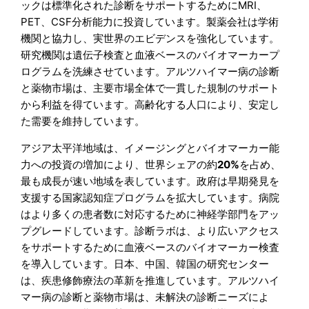
ックは標準化された診断をサポートするためにMRI、
PET、CSF分析能力に投資しています。製薬会社は学術
機関と協力し、実世界のエビデンスを強化しています。
研究機関は遺伝子検査と血液ベースのバイオマーカープ
ログラムを洗練させています。アルツハイマー病の診断
と薬物市場は、主要市場全体で一貫した規制のサポート
から利益を得ています。高齢化する人口により、安定し
た需要を維持しています。
アジア太平洋地域は、イメージングとバイオマーカー能
力への投資の増加により、世界シェアの約
20%
を占め、
最も成長が速い地域を表しています。政府は早期発見を
支援する国家認知症プログラムを拡大しています。病院
はより多くの患者数に対応するために神経学部門をアッ
プグレードしています。診断ラボは、より広いアクセス
をサポートするために血液ベースのバイオマーカー検査
を導入しています。日本、中国、韓国の研究センター
は、疾患修飾療法の革新を推進しています。アルツハイ
マー病の診断と薬物市場は、未解決の診断ニーズによ