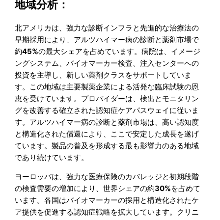
地域分析：
北アメリカは、強力な診断インフラと先進的な治療法の
早期採用により、アルツハイマー病の診断と薬剤市場で
約
45%
の最大シェアを占めています。病院は、イメージ
ングシステム、バイオマーカー検査、注入センターへの
投資を主導し、新しい薬剤クラスをサポートしていま
す。この地域は主要製薬企業による活発な臨床試験の恩
恵を受けています。プロバイダーは、検出とモニタリン
グを改善する確立された認知症ケアパスウェイに従いま
す。アルツハイマー病の診断と薬剤市場は、高い認知度
と構造化された償還により、ここで安定した成長を遂げ
ています。製品の普及を形成する最も影響力のある地域
であり続けています。
ヨーロッパは、強力な医療保険のカバレッジと初期段階
の検査需要の増加により、世界シェアの約
30%
を占めて
います。各国はバイオマーカーの採用と構造化されたケ
ア提供を促進する認知症戦略を拡大しています。クリニ