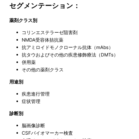
セグメンテーション：
薬剤クラス別
コリンエステラーゼ阻害剤
NMDA受容体拮抗薬
抗アミロイドモノクローナル抗体（mAbs）
抗タウおよびその他の疾患修飾療法（DMTs）
併用薬
その他の薬剤クラス
用途別
疾患進行管理
症状管理
診断別
脳画像診断
CSFバイオマーカー検査