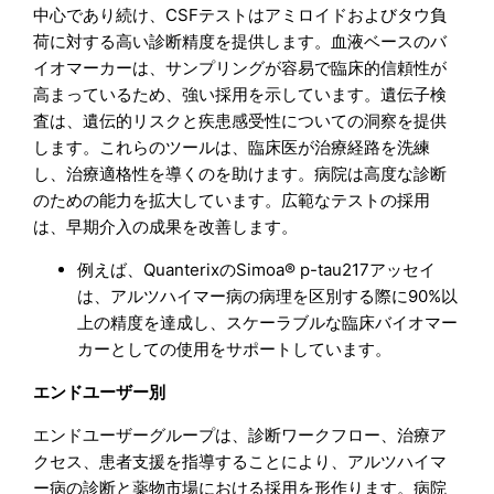
中心であり続け、CSFテストはアミロイドおよびタウ負
荷に対する高い診断精度を提供します。血液ベースのバ
イオマーカーは、サンプリングが容易で臨床的信頼性が
高まっているため、強い採用を示しています。遺伝子検
査は、遺伝的リスクと疾患感受性についての洞察を提供
します。これらのツールは、臨床医が治療経路を洗練
し、治療適格性を導くのを助けます。病院は高度な診断
のための能力を拡大しています。広範なテストの採用
は、早期介入の成果を改善します。
例えば、QuanterixのSimoa® p-tau217アッセイ
は、アルツハイマー病の病理を区別する際に90%以
上の精度を達成し、スケーラブルな臨床バイオマー
カーとしての使用をサポートしています。
エンドユーザー別
エンドユーザーグループは、診断ワークフロー、治療ア
クセス、患者支援を指導することにより、アルツハイマ
ー病の診断と薬物市場における採用を形作ります。病院