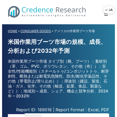
Skip
to
content
HOME
»
CONSUMER GOODS
»
アメリカの作業用ブーツ市場
米国作業用ブーツ市場の規模、成長、
分析および2032年予測
米国作業用ブーツ市場 タイプ別（靴、ブーツ）；素材別
（革、ゴム、PVC、ポリウレタン、その他［布］）；安
全性/性能機能別（スチールトゥ/コンポジットトゥ、耐穿
刺性、断熱または耐電気危険性、防水/耐化学薬品性、そ
の他［帯電防止/滑り止め］）；用途別（建設、製造、石
油・ガス、化学、その他［輸送、鉱業、食品、製薬な
ど］）；地域別 – 成長、シェア、機会と競争分析、2024
年 – 2032年
Report ID: 189016 | Report Format : Excel, PDF