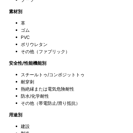
素材別
革
ゴム
PVC
ポリウレタン
その他（ファブリック）
安全性/性能機能別
スチールトゥ/コンポジットトゥ
耐穿刺
熱絶縁または電気危険耐性
防水/化学耐性
その他（帯電防止/滑り抵抗）
用途別
建設