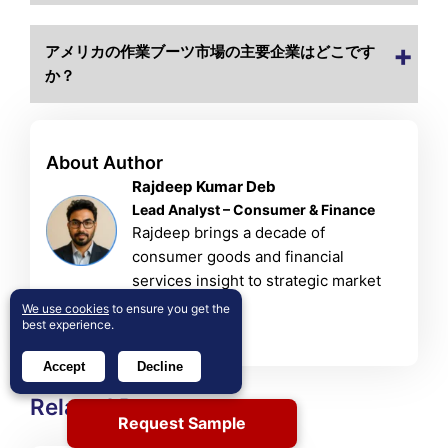
アメリカの作業ブーツ市場の主要企業はどこです
か？
About Author
Rajdeep Kumar Deb
Lead Analyst – Consumer & Finance
Rajdeep brings a decade of
consumer goods and financial
services insight to strategic market
analysis.
We use cookies
to ensure you get the
best experience.
View Profile
Accept
Decline
Related Reports
Request Sample