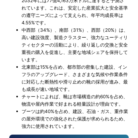
2032年には77億4,163万米ドルに達すると予測さ
れています。これは、安定した産業拡大と安全基準
の遵守ニーズによって支えられ、年平均成長率は
4.55%です。
中西部（34%）、南部（31%）、西部（20%）は、
高い建設強度、製造クラスター、強力なユーティリ
ティセクターの活動により、繰り返しの交換と安全
重視の購入を促進し、主要な地域シェアを保持して
います。
北東部は15%を占め、都市部の密集した建設、イン
フラのアップグレード、さまざまな気候や作業条件
に対応した断熱性や滑り止めの靴の採用が進み、最
も成長が速い地域です。
チャートによれば、靴は市場構造の約60%を占め、
物流や屋内作業で好まれる軽量設計が理由です。
ブーツは約40%を占め、建設、石油・ガス、重作業
の屋外環境での強化された保護が求められるため、
強力に使用されています。