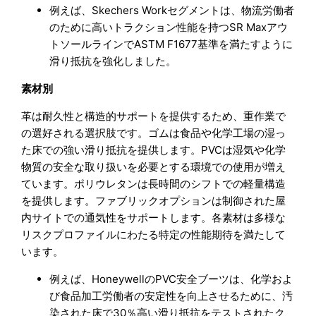
例えば、Skechers Workセグメントは、物流労働者
のために高いトラクション性能を持つSR Maxアウ
トソールラインでASTM F1677基準を満たすように
滑り抵抗を強化しました。
素材別
革は耐久性と構造的サポートを提供するため、重作業で
の選好される選択肢です。ゴムは食品や化学工場の湿っ
た床での強い滑り抵抗を提供します。PVCは湿気や化学
物質の安全な取り扱いを必要とする環境での使用が増え
ています。ポリウレタンは長時間のシフトでの軽量構造
を提供します。ファブリックオプションは制御された屋
内サイトでの通気性をサポートします。各素材は多様な
リスクプロファイルにわたる特定の性能期待を満たして
います。
例えば、HoneywellのPVC安全ブーツは、化学およ
び食品加工労働者の安定性を向上させるために、汚
染された床で30％高い滑り抵抗をテストされたク