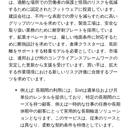
は、過酷な場所での労働者の保護と怪我のリスクを低減
するために認定されたフットウェアに投資しています。
建設会社は、不均一な表面での滑りを減らすために高い
グリップのソールを求めています。製造工場は、安全な
取り扱い業務のために耐穿刺プレートを採用していま
す。鉱業オペレーターは、厳しい地面条件に対応するた
めに断熱設計を求めています。倉庫クラスターは、長距
離をサポートする軽量モデルを必要としています。市場
は、連邦および州のコンプライアンスフレームワークの
安定した更新から支援を受けています。買い手は、拡大
する作業環境における新しいリスク評価に合致するブー
ツを求めています。
例えば: 長期間の利用には、Sixtは週単位および月
単位のレンタルを提供しており、特定の長期間のニ
ーズを持つ顧客、例えば一時的な仕事の任務や長期
休暇中の顧客にとって実用的な長期輸送ソリューシ
ョンとなります。このサービスは、従来のリースと
は異なり、柔軟な契約条件を特徴としています。