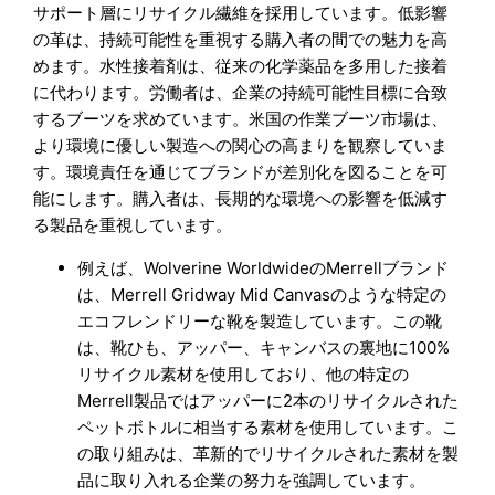
サポート層にリサイクル繊維を採用しています。低影響
の革は、持続可能性を重視する購入者の間での魅力を高
めます。水性接着剤は、従来の化学薬品を多用した接着
に代わります。労働者は、企業の持続可能性目標に合致
するブーツを求めています。米国の作業ブーツ市場は、
より環境に優しい製造への関心の高まりを観察していま
す。環境責任を通じてブランドが差別化を図ることを可
能にします。購入者は、長期的な環境への影響を低減す
る製品を重視しています。
例えば、Wolverine WorldwideのMerrellブランド
は、Merrell Gridway Mid Canvasのような特定の
エコフレンドリーな靴を製造しています。この靴
は、靴ひも、アッパー、キャンバスの裏地に100%
リサイクル素材を使用しており、他の特定の
Merrell製品ではアッパーに2本のリサイクルされた
ペットボトルに相当する素材を使用しています。こ
の取り組みは、革新的でリサイクルされた素材を製
品に取り入れる企業の努力を強調しています。