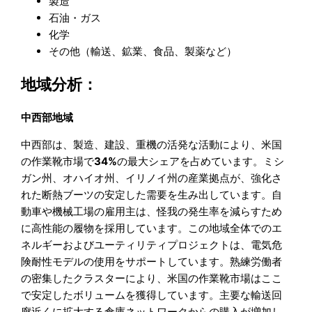
製造
石油・ガス
化学
その他（輸送、鉱業、食品、製薬など）
地域分析：
中西部地域
中西部は、製造、建設、重機の活発な活動により、米国
の作業靴市場で
34%
の最大シェアを占めています。ミシ
ガン州、オハイオ州、イリノイ州の産業拠点が、強化さ
れた断熱ブーツの安定した需要を生み出しています。自
動車や機械工場の雇用主は、怪我の発生率を減らすため
に高性能の履物を採用しています。この地域全体でのエ
ネルギーおよびユーティリティプロジェクトは、電気危
険耐性モデルの使用をサポートしています。熟練労働者
の密集したクラスターにより、米国の作業靴市場はここ
で安定したボリュームを獲得しています。主要な輸送回
廊近くに拡大する倉庫ネットワークからの購入が増加し