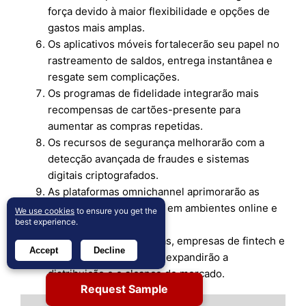
força devido à maior flexibilidade e opções de
gastos mais amplas.
Os aplicativos móveis fortalecerão seu papel no
rastreamento de saldos, entrega instantânea e
resgate sem complicações.
Os programas de fidelidade integrarão mais
recompensas de cartões-presente para
aumentar as compras repetidas.
Os recursos de segurança melhorarão com a
detecção avançada de fraudes e sistemas
digitais criptografados.
As plataformas omnichannel aprimorarão as
experiências de resgate em ambientes online e
We use cookies
to ensure you get the
best experience.
em lojas físicas.
Parcerias entre varejistas, empresas de fintech e
Accept
Decline
players de e-commerce expandirão a
distribuição e o alcance de mercado.
Request Sample