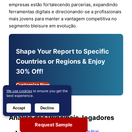
empresas estão fortalecendo parcerias, expandindo
ferramentas digitais e direcionando-se a profissionais
mais jovens para manter a vantagem competitiva no
segmento bleisure em evolução.
Shape Your Report to Specific
Countries or Regions & Enjoy
30% Off!
Customize Now
We use cookies
to ensure you get the
best experience.
Accept
Decline
Análise dos Principais Jogadores
Request Sample
Flight Centre Travel Group (Austrália)