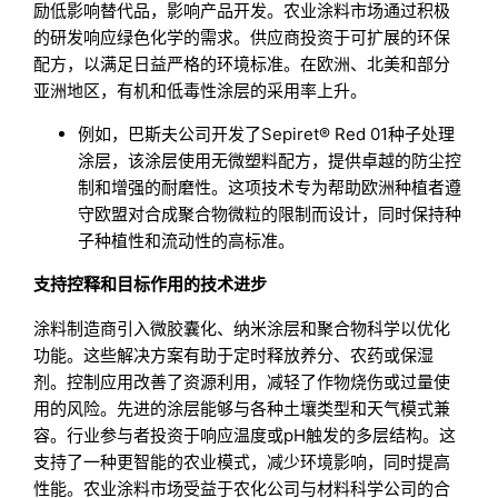
励低影响替代品，影响产品开发。农业涂料市场通过积极
的研发响应绿色化学的需求。供应商投资于可扩展的环保
配方，以满足日益严格的环境标准。在欧洲、北美和部分
亚洲地区，有机和低毒性涂层的采用率上升。
例如，巴斯夫公司开发了Sepiret® Red 01种子处理
涂层，该涂层使用无微塑料配方，提供卓越的防尘控
制和增强的耐磨性。这项技术专为帮助欧洲种植者遵
守欧盟对合成聚合物微粒的限制而设计，同时保持种
子种植性和流动性的高标准。
支持控释和目标作用的技术进步
涂料制造商引入微胶囊化、纳米涂层和聚合物科学以优化
功能。这些解决方案有助于定时释放养分、农药或保湿
剂。控制应用改善了资源利用，减轻了作物烧伤或过量使
用的风险。先进的涂层能够与各种土壤类型和天气模式兼
容。行业参与者投资于响应温度或pH触发的多层结构。这
支持了一种更智能的农业模式，减少环境影响，同时提高
性能。农业涂料市场受益于农化公司与材料科学公司的合