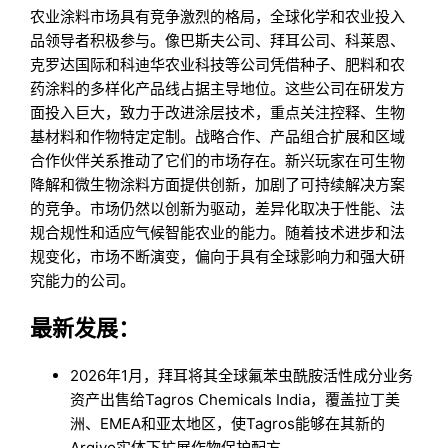
农业涂料市场具有竞争激烈的格局，全球化学和农业投入
品领导者积极参与。像巴斯夫公司、拜耳公司、科莱恩、
克罗达国际和科迪华农业科技等公司凭借种子、肥料和农
药涂料的多样化产品线占据主导地位。这些公司在研发方
面投入巨大，致力于改进涂层技术，重点关注控释、生物
基材料和作物特定定制。战略合作、产品组合扩展和区域
合作伙伴关系推动了它们的市场存在。新兴玩家在可生物
降解和微生物涂料方面提供创新，加剧了可持续解决方案
的竞争。市场仍然以创新为驱动，差异化取决于性能、法
规合规性和适应气候智能农业的能力。随着技术进步和法
规变化，市场不断演变，偏向于具有全球影响力和强大研
究能力的公司。
最新发展：
2026年1月，拜耳将其全球氟苯虫酰胺活性成分业务
资产出售给Tagros Chemicals India，覆盖拉丁美
洲、EMEA和亚太地区，使Tagros能够在其新的
Arqivo实体下扩展作物保护配方。