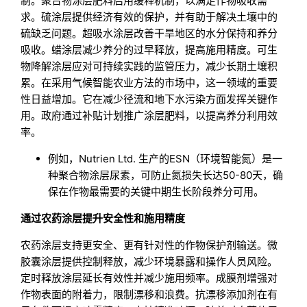
制。聚合物涂层肥料启用缓释机制，以满足作物吸收需
求。硫涂层提供经济有效的保护，并有助于解决土壤中的
硫缺乏问题。超吸水涂层改善干旱地区的水分保持和养分
吸收。蜡涂层减少养分的过早释放，提高施用精度。可生
物降解涂层应对可持续实践的监管压力，减少长期土壤积
累。在采用气候智能农业方法的市场中，这一领域的重要
性日益增加。它在减少径流和地下水污染方面发挥关键作
用。政府通过补贴计划推广涂层肥料，以提高养分利用效
率。
例如，Nutrien Ltd. 生产的ESN（环境智能氮）是一
种聚合物涂层尿素，可防止氮损失长达50-80天，确
保在作物最需要的关键中期生长阶段养分可用。
通过农药涂层提升安全性和施用精度
农药涂层支持更安全、更有针对性的作物保护剂输送。微
胶囊涂层提供控制释放，减少环境暴露和操作人员风险。
定时释放涂层延长有效性并减少施用频率。成膜剂增强对
作物表面的附着力，限制漂移和浪费。抗漂移添加剂在有