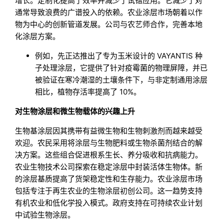
增长。定制化提高了效率并减少了试错应用。它减少了对
通常导致浪费的广谱投入的依赖。农业涂层市场朝着以作
物为中心的创新管道发展。公司与农艺师合作，完善本地
化涂层方案。
例如，先正达推出了专为玉米设计的 VAYANTIS 种
子处理涂层，它提供了针对疫霉菌的物理屏障，并已
被验证在寒冷潮湿的土壤条件下，与非定制通用涂层
相比，植物存活率提高了 10%。
对生物涂层和微生物载体的兴趣上升
生物基涂层因其携带有益微生物和生物刺激剂而越来越受
欢迎。农民采用将涂层与生物肥料或生物杀菌剂结合的解
决方案。这些组合促进根系生长、养分吸收和抗病能力。
农业生物技术公司探索在稳定涂层中封装活体生物体。新
的涂层基质提高了货架稳定性和生存能力。农业涂层市场
包括专注于再生农业的生物涂层初创公司。这一趋势支持
有机农业和低化学投入模式。政府支持在可持续农业计划
中试验生物涂层。