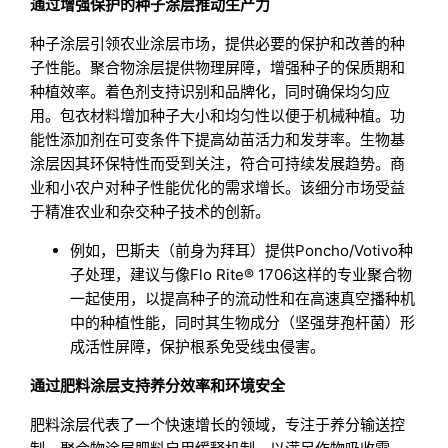
通过增强保护的种子涂层推动生产力
种子涂层引领农业涂层市场，提供必要的保护和改善的种
子性能。聚合物涂层提供物理屏障，增强种子的保质期和
种植效率。着色剂支持识别和品牌化，同时确保均匀应
用。包衣材料增加种子大小和均匀性以便于机械种植。功
能性添加剂在可变条件下提高幼苗活力和发芽率。生物基
涂层因其环保特性而受到关注，符合可持续发展趋势。商
业和小农户对种子性能优化的需求增长。该细分市场受益
于精准农业和杂交种子技术的创新。
例如，巴斯夫（前身为拜耳）提供Poncho/Votivo种
子处理，建议与像Flo Rite® 1706这样的专业聚合物
一起使用，以提高种子的流动性和在高速真空播种机
中的种植性能，同时其生物成分（坚强芽孢杆菌）形
成活性屏障，保护根系免受线虫侵害。
通过肥料涂层支持养分效率和环境安全
肥料涂层代表了一个快速增长的领域，专注于养分输送控