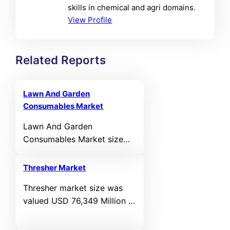
skills in chemical and agri domains.
View Profile
Related Reports
Lawn And Garden
Consumables Market
Lawn And Garden
Consumables Market size
was valued USD 22918.6
million in 2024 and is
Thresher Market
anticipated to reach USD
Thresher market size was
36035.47 million by 2032, at
valued USD 76,349 Million in
a CAGR of 5.82% during the
2024 and is anticipated to
forecast period.
reach USD 126,736.8 Million