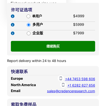
Fishmeal market size was
by 2032, expanding at a
valued USD 10,184.48 Million
许可证选项
compound annual growth
in 2024 and is anticipated to
$4999
rate (CAGR) of 7.54% during
单用户
reach USD 17,643.27 Million
the forecast period.
多用户
$5999
by 2032, at a CAGR of 7.11%
during the forecast period.
企业版
$7999
Report delivery within 24 to 48 hours
快速联系
Europe
+44 7453 598 606
North America
+1 6282 627 656
Email
sales@credenceresearch.com
索取免费样品