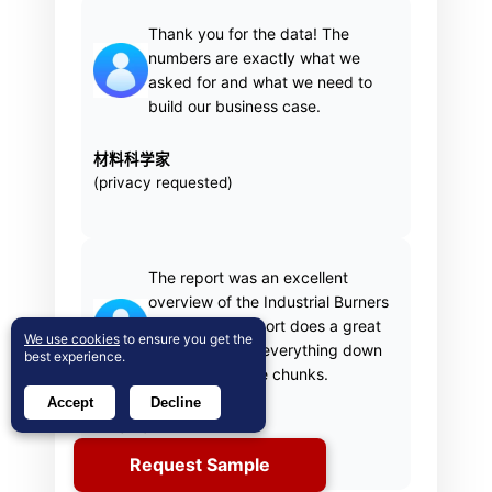
Thank you for the data! The
numbers are exactly what we
asked for and what we need to
build our business case.
材料科学家
(privacy requested)
The report was an excellent
overview of the Industrial Burners
market. This report does a great
We use cookies
to ensure you get the
job of breaking everything down
best experience.
into manageable chunks.
Accept
Decline
Imre Hof
管理助理，Bekaert
Request Sample