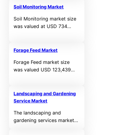
by 2032, at a CAGR of
Soil Monitoring Market
6.54% during the forecast
Soil Monitoring market size
period.
was valued at USD 734
Million in 2024 and is
anticipated to reach USD
2,137.12 Million by 2032, at a
Forage Feed Market
CAGR of 14.3% during the
Forage Feed market size
forecast period.
was valued USD 123,439
Million in 2024 and is
anticipated to reach USD
204,290.4 Million by 2032,
Landscaping and Gardening
at a CAGR of 6.5% during
Service Market
the forecast period.
The landscaping and
gardening services market
was valued at USD