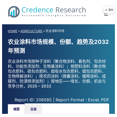
Skip
to
content
HOME
»
AGRICULTURE
»
农业涂料市场
农业涂料市场规模、份额、趋势及2032
年预测
农业涂料市场按种子涂料（聚合物涂料、着色剂、包衣材
料、功能性添加剂、生物基涂料）；按肥料涂料（聚合物
包衣肥料、硫包衣肥料、超吸水包衣肥料、蜡包衣肥料、
生物降解涂料）；按农药涂料（微囊涂料、缓释涂料、成
膜剂、防漂移添加剂）；按地区——增长、份额、机会与
竞争分析，2025 – 2032
Report ID: 206585 | Report Format : Excel, PDF
摘要
目录