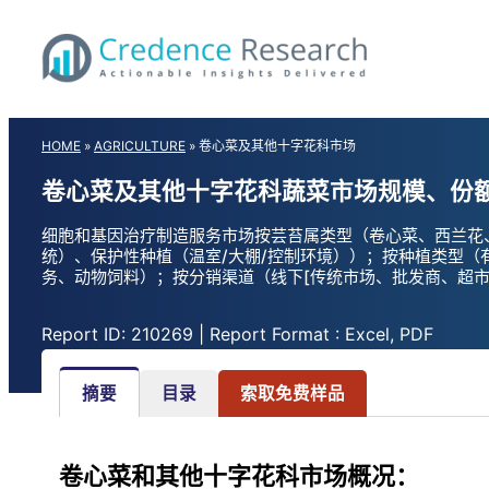
Skip
to
content
HOME
»
AGRICULTURE
»
卷心菜及其他十字花科市场
卷心菜及其他十字花科蔬菜市场规模、份额
细胞和基因治疗制造服务市场按芸苔属类型（卷心菜、西兰花
统）、保护性种植（温室/大棚/控制环境））；按种植类型（
务、动物饲料）；按分销渠道（线下[传统市场、批发商、超市]、
Report ID: 210269 | Report Format : Excel, PDF
摘要
目录
索取免费样品
卷心菜和其他十字花科市场概况：