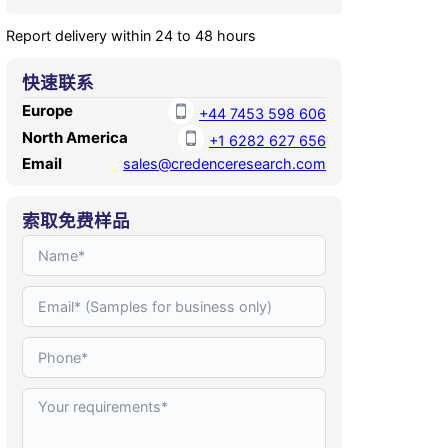
Report delivery within 24 to 48 hours
快速联系
Europe
+44 7453 598 606
North America
+1 6282 627 656
Email
sales@credenceresearch.com
索取免费样品