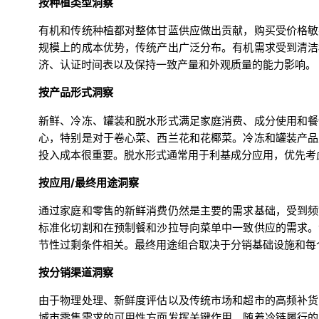
按种植类型洞察
有机和传统种植都对整体甘蓝供应做出贡献，购买受价格敏
规模上的成本优势，传统产出广泛分布。有机需求受到清洁
济、认证时间表以及保持一致产量和外观质量的能力影响。
按产品形式洞察
新鲜、冷冻、罐装和脱水形式满足家庭消费、成分使用和餐
心，特别是对于卷心菜、西兰花和花椰菜。冷冻和罐装产品
投入成本很重要。脱水形式通常用于利基成分应用，优先考
按应用/最终用途洞察
通过家庭和零售的新鲜消费仍然是主要的需求基础，受到频
标准化切割和在预制餐和沙拉导向菜单中一致供应的需求。
节性过剩条件相关。最终用途组合取决于分销基础设施和每
按分销渠道洞察
由于物理处理、新鲜度评估以及传统市场和超市的高频补货
城市零售需求的可用性方面发挥关键作用。随着冷链履行的