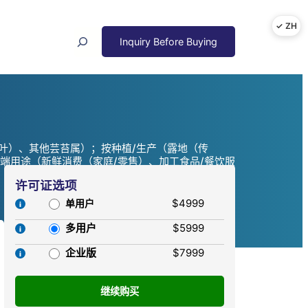
Search
叶）、其他芸苔属）；按种植/生产（露地（传
端用途（新鲜消费（家庭/零售）、加工食品/餐饮服
许可证选项
$4999
单用户
多用户
$5999
企业版
$7999