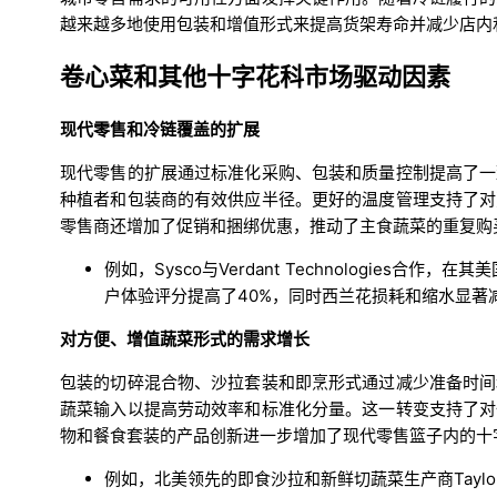
越来越多地使用包装和增值形式来提高货架寿命并减少店内
卷心菜和其他十字花科市场驱动因素
现代零售和冷链覆盖的扩展
现代零售的扩展通过标准化采购、包装和质量控制提高了一
种植者和包装商的有效供应半径。更好的温度管理支持了对
零售商还增加了促销和捆绑优惠，推动了主食蔬菜的重复购
例如，Sysco与Verdant Technologies合作，在
户体验评分提高了40%，同时西兰花损耗和缩水显著
对方便、增值蔬菜形式的需求增长
包装的切碎混合物、沙拉套装和即烹形式通过减少准备时间
蔬菜输入以提高劳动效率和标准化分量。这一转变支持了对
物和餐食套装的产品创新进一步增加了现代零售篮子内的十
例如，北美领先的即食沙拉和新鲜切蔬菜生产商Taylor