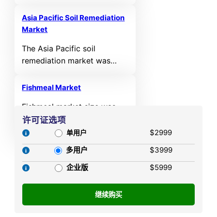
valued at USD 4,549 million
in 2024 and is projected to
Asia Pacific Soil Remediation
reach USD 7,815.34 million
Market
by 2032, expanding at a
The Asia Pacific soil
compound annual growth
remediation market was
rate (CAGR) of 7% during
valued at USD 15,649 million
the forecast period.
in 2024 and is projected to
Fishmeal Market
reach USD 27,992.12 million
Fishmeal market size was
by 2032, expanding at a
valued USD 10,184.48 Million
许可证选项
compound annual growth
in 2024 and is anticipated to
$2999
rate (CAGR) of 7.54% during
单用户
reach USD 17,643.27 Million
the forecast period.
多用户
$3999
by 2032, at a CAGR of 7.11%
during the forecast period.
企业版
$5999