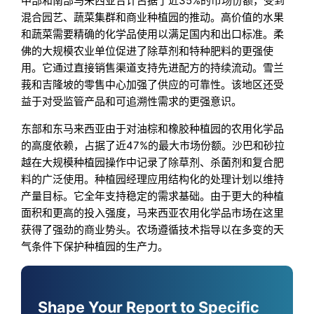
中部和南部马来西亚合计占据了近35%的市场份额，受到
混合园艺、蔬菜集群和商业种植园的推动。高价值的水果
和蔬菜需要精确的化学品使用以满足国内和出口标准。柔
佛的大规模农业单位促进了除草剂和特种肥料的更强使
用。它通过直接销售渠道支持先进配方的持续流动。雪兰
莪和吉隆坡的零售中心加强了供应的可靠性。该地区还受
益于对受监管产品和可追溯性需求的更强意识。
东部和东马来西亚由于对油棕和橡胶种植园的农用化学品
的高度依赖，占据了近47%的最大市场份额。沙巴和砂拉
越在大规模种植园操作中记录了除草剂、杀菌剂和复合肥
料的广泛使用。种植园经理应用结构化的处理计划以维持
产量目标。它全年支持稳定的需求基础。由于更大的种植
面积和更高的投入强度，马来西亚农用化学品市场在这里
获得了强劲的商业势头。农场遵循技术指导以在多变的天
气条件下保护种植园的生产力。
Shape Your Report to Specific