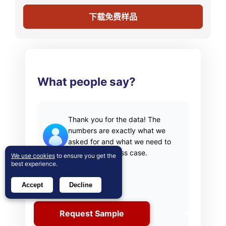
下载免费样品
What people say?
Thank you for the data! The
numbers are exactly what we
asked for and what we need to
build our business case.
We use cookies
to ensure you get the
best experience.
材料科学家
Accept
Decline
(privacy requested)
Request Sample