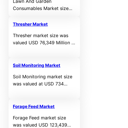
Lawn And Garden
Consumables Market size
was valued USD 22918.6
million in 2024 and is
Thresher Market
anticipated to reach USD
Thresher market size was
36035.47 million by 2032, at
valued USD 76,349 Million in
a CAGR of 5.82% during the
2024 and is anticipated to
forecast period.
reach USD 126,736.8 Million
by 2032, at a CAGR of
Soil Monitoring Market
6.54% during the forecast
Soil Monitoring market size
period.
was valued at USD 734
Million in 2024 and is
anticipated to reach USD
2,137.12 Million by 2032, at a
Forage Feed Market
CAGR of 14.3% during the
Forage Feed market size
forecast period.
was valued USD 123,439