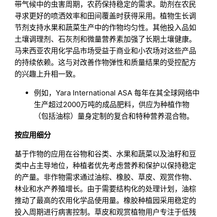
带气候中的虫害周期，农药保持稳定的需求。助剂在农民
寻求更好的喷洒效率和田间覆盖时获得采用。植物生长调
节剂支持水果和蔬菜生产中的作物均匀性。其他投入品如
土壤调理剂、石灰剂和微量营养素加强了长期土壤健康。
马来西亚农用化学品市场受益于商业和小农场对这些产品
的持续依赖。这与对改善作物弹性和质量结果的受控配方
的兴趣上升相一致。
例如，Yara International ASA 每年在其全球网络中
生产超过2000万吨的成品肥料，供应为种植作物
（包括油棕）量身定制的复合和特种营养混合物。
按应用细分
基于作物的应用在谷物和谷类、水果和蔬菜以及油籽和豆
类中占主导地位，种植者优先考虑营养和保护以保持稳定
的产量。非作物需求通过油棕、橡胶、草皮、观赏作物、
林业和水产养殖增长。由于需要结构化的处理计划，油棕
推动了最高的农用化学品使用量。橡胶种植园采用稳定的
投入周期进行病害控制。草皮和观赏植物用户专注于低残