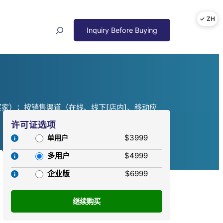
Search
家）；按销售渠道（在线、线下[店内]、移动应
许可证选项
$3999
单用户
多用户
$4999
企业版
$6999