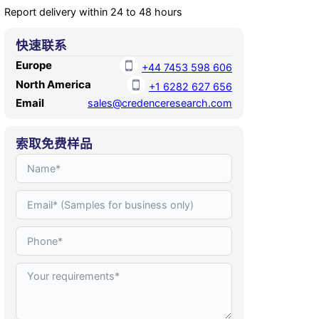
Report delivery within 24 to 48 hours
快速联系
Europe
+44 7453 598 606
North America
+1 6282 627 656
Email
sales@credenceresearch.com
索取免费样品