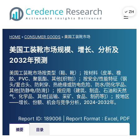
Skip
to
content
HOME
»
CONSUMER GOODS
»
美国工装靴市场
美国工装靴市场规模、增长、分析及
2032年预测
美国工装靴市场按类型（鞋、靴）；按材料（皮革、橡
胶、PVC、聚氨酯、其他[织物]）；按安全/性能特征（钢
头/复合头、防刺穿、热绝缘或防电危险、防水/防化学品、
其他[防静电/防滑]）；按应用（建筑、制造、石油和天然
气、化学品、其他[运输、采矿、食品、制药等]）；按地区
——增长、份额、机会与竞争分析，2024-2032年。
Report ID: 189006 | Report Format : Excel, PDF
摘要
目录