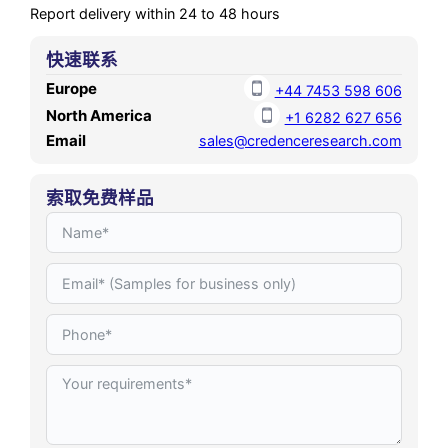
Report delivery within 24 to 48 hours
快速联系
Europe
+44 7453 598 606
North America
+1 6282 627 656
Email
sales@credenceresearch.com
索取免费样品