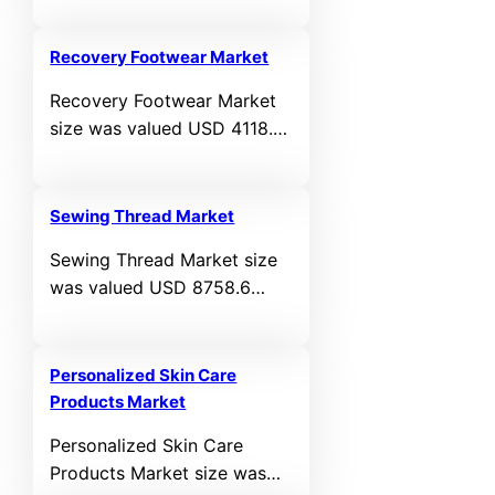
projected to reach USD
36,247.34 million by 2032,
Recovery Footwear Market
registering a CAGR of 15.7%
Recovery Footwear Market
during the forecast period.
size was valued USD 4118.6
million in 2024 and is
anticipated to reach USD
6862.48 million by 2032, at
Sewing Thread Market
a CAGR of 6.59% during the
Sewing Thread Market size
forecast period.
was valued USD 8758.6
million in 2024 and is
anticipated to reach USD
12266.18 million by 2032, at
Personalized Skin Care
a CAGR of 4.3% during the
Products Market
forecast period.
Personalized Skin Care
Products Market size was