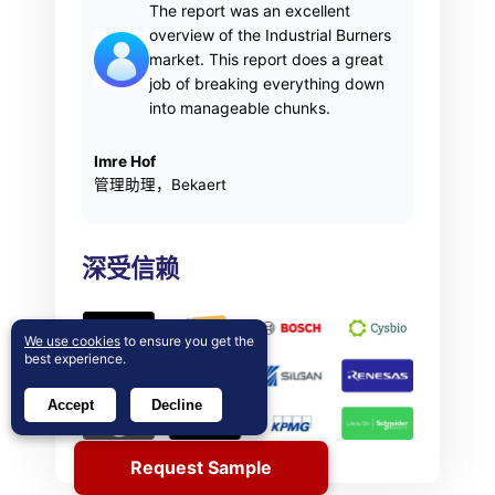
The report was an excellent
overview of the Industrial Burners
market. This report does a great
job of breaking everything down
into manageable chunks.
Imre Hof
管理助理，Bekaert
深受信赖
We use cookies
to ensure you get the
best experience.
Accept
Decline
Request Sample