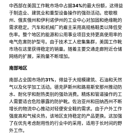
中西部在美国工作靴市场中占据
34%
的最大份额，这得益
于制造业、建筑业和重型设备操作的强劲活动。密歇根
州、俄亥俄州和伊利诺伊州的工业中心对加固和绝缘靴的
需求稳定。汽车和机械厂的雇主采用高规格鞋类以降低受
伤率。整个地区的能源和公用事业项目支持更高使用率的
电气危害防护型号。由于技术工人密集集群，美国工作靴
市场在这里获得稳定的销量。随着主要交通走廊附近仓储
网络的扩展，采购量不断增加。
南部地区
南部占全国市场的
31%
，得益于大规模建筑、石油和天然
气以及化学加工活动。德克萨斯州和路易斯安那州推动防
水、耐化学和耐热类别的强劲消费。精炼和管道操作的工
人需要适合危险暴露的防护靴。佐治亚州和田纳西州不断
增长的物流中心推动对轻便安全鞋的需求。由于户外工作
强度高和气候炎热，该地区支持稳定的产品更换。这加强
了在优先考虑耐用性的行业中的采用，适用于长时间的野
外工作。