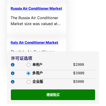
valued USD 30588.6 million
in 2024 and is anticipated to
Russia Air Conditioner Market
reach USD 56157.68 million
The Russia Air Conditioner
by 2032, at a CAGR of
Market size was valued at
7.89% during the forecast
USD 1,570.05 MN in 2021
period.
and reached USD 1,875.13
MN in 2025. It is anticipated
Italy Air Conditioner Market
to reach USD 2,609.37 MN
The Italy Air Conditioner
by 2032, growing at a CAGR
Market size was valued at
许可证选项
of 4.8% from 2025 to 2032.
USD 2,329.47 MN in 2021
$2999
单用户
and reached USD 2,812.26
多用户
$3999
MN in 2025. It is anticipated
to reach USD 3,992.62 MN
企业版
$5999
by 2032, growing at a CAGR
of 5.13% from 2025 to 2032.