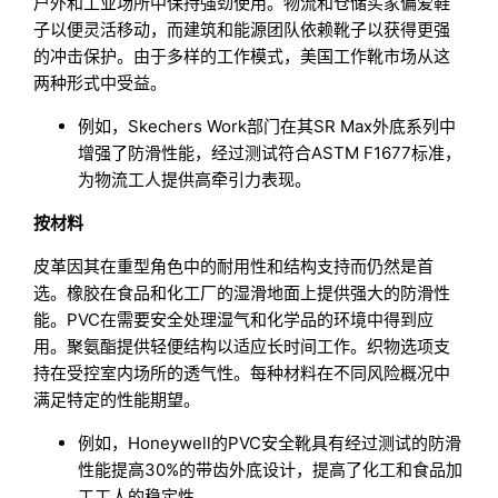
户外和工业场所中保持强劲使用。物流和仓储买家偏爱鞋
子以便灵活移动，而建筑和能源团队依赖靴子以获得更强
的冲击保护。由于多样的工作模式，美国工作靴市场从这
两种形式中受益。
例如，Skechers Work部门在其SR Max外底系列中
增强了防滑性能，经过测试符合ASTM F1677标准，
为物流工人提供高牵引力表现。
按材料
皮革因其在重型角色中的耐用性和结构支持而仍然是首
选。橡胶在食品和化工厂的湿滑地面上提供强大的防滑性
能。PVC在需要安全处理湿气和化学品的环境中得到应
用。聚氨酯提供轻便结构以适应长时间工作。织物选项支
持在受控室内场所的透气性。每种材料在不同风险概况中
满足特定的性能期望。
例如，Honeywell的PVC安全靴具有经过测试的防滑
性能提高30%的带齿外底设计，提高了化工和食品加
工工人的稳定性。