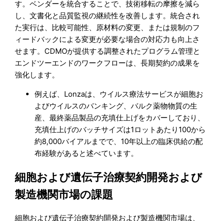
す。ベンダーを統合することで、技術移転の摩擦を減ら
し、文書化と品質監視の継続性を改善します。統合され
た実行は、比較可能性、原材料の変更、または規制のフ
ィードバックによる変更が必要な場合の対応力も向上さ
せます。CDMOが提供する調整されたプログラム管理と
エンドツーエンドのワークフローは、長期契約の成果を
強化します。
例えば、Lonzaは、ウイルス療法サービスが細胞お
よびウイルスのバンキング、バルク薬物物質の生
産、最終薬品製品の充填仕上げをカバーしており、
充填仕上げのバッチサイズは1ロットあたり100から
約8,000バイアルまでで、10年以上の臨床供給の配
布経験があると述べています。
細胞および遺伝子治療契約開発および
製造機関市場の課題
細胞および遺伝子治療契約開発および製造機関市場は、