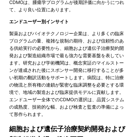
CDMOは、腫瘍学プログラムが後期評価に向かうにつれ
て、より良い位置にあります。
エンドユーザー別インサイト
製薬およびバイオテクノロジー企業は、より多くの臨床
プログラムの量、複雑な規制の期待、および信頼性のあ
る供給実行の必要性から、細胞および遺伝子治療契約開
発および製造組織市場で最も強力な需要基盤を表してい
ます。研究および学術機関は、概念実証のマイルストー
ンが達成された後にスポンサー開発に移行することが多
い初期の翻訳活動をサポートします。病院は、特に治療
の物流と所有権の連鎖が緊密な臨床調整を必要とする環
境で、地域の製造および臨床提供モデルに貢献します。
エンドユーザー全体でのCDMOの選択は、品質システム
の成熟度、技術的な幅、および検査と監査の準備によっ
て形作られます。
細胞および遺伝子治療契約開発および