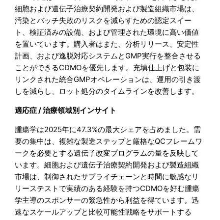
細胞および遺伝子治療契約開発および製造組織市場は、
汚染とバッチ失敗のリスクを減らすための認定スイー
ト、検証済みの設備、および管理された環境に高い価値
を置いています。購入者はまた、分析リリース、安定性
計画、および逸脱対応システムとGMP実行を整合させる
ことができるCDMOを優先します。充填仕上げと包装に
リンクされた統合GMPオペレーションは、運用の引き渡
しを減らし、ロット処分のタイムラインを改善します。
適応症 / 治療領域別インサイト
腫瘍学は2025年に47.3%の最大シェアを占めました。需
要の集中は、複雑な製造ステップと厳格なQCフレームワ
ークを必要とする遺伝子改変プログラムの量を反映して
います。細胞および遺伝子治療契約開発および製造組織
市場は、制御されたサプライチェーンと時間に敏感なリ
リーステストで実績のある経験を持つCDMOを好む腫瘍
学主導のスポンサーの緊急性から利益を得ています。迅
速なスケールアップと比較可能性戦略をサポートする