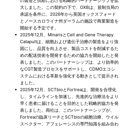
の製造と供給における戦略的パートナーシップを拡
大しました。この契約の下で、OXBは、規制当局の
承認を条件に、2026年から英国オックスフォード
とノースカロライナ州ダーラムの施設で商業製造を
開始する予定です。
2025年12月、MinarisとCell and Gene Therapy
Catapultは、細胞および遺伝子治療の製造をより強
固にし、品質を向上させ、製品コストを削減するた
めの配送技術を開発するための協力を開始したと発
表しました。このパートナーシップは、より効率的
なCGT製造プロセスをサポートし、CDMOエコシ
ステムにおける革新を強化する動きとして提示され
ました。
2025年12月、SCTbioとFortreaは、開発を合理化
し、タイムラインを加速し、先進的な治療法をより
早く患者に届けることを目的とした戦略的協力を発
表しました。両社は、このパートナーシップが、
Fortreaの臨床リーチとSCTbioの細胞治療、ウイル
スベクター、アフェレーシスの専門知識を組み合わ