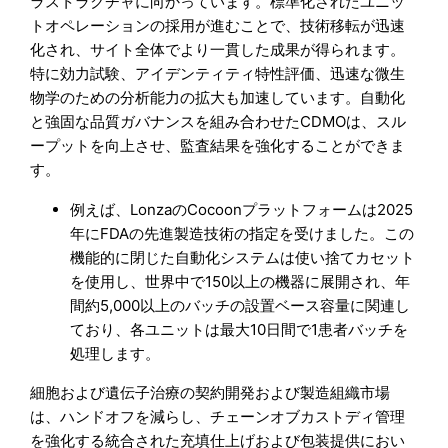
ラストラクチャに向かっています。標準化されたユニッ
トオペレーションの採用が進むことで、技術移転が迅速
化され、サイト全体でより一貫した成果が得られます。
特に効力試験、アイデンティティ特性評価、迅速な微生
物学のための分析能力の拡大も加速しています。自動化
と強固な品質ガバナンスを組み合わせたCDMOは、スル
ープットを向上させ、監査結果を強化することができま
す。
例えば、LonzaのCocoonプラットフォームは2025
年にFDAの先進製造技術の指定を受けました。この
機能的に閉じた自動化システムは使い捨てカセット
を使用し、世界中で150以上の機器に展開され、年
間約5,000以上のバッチの設置ベース容量に関連し
ており、各ユニットは最大10日間で1患者バッチを
処理します。
細胞および遺伝子治療の契約開発および製造組織市場
は、ハンドオフを減らし、チェーンオブカストディ管理
を強化する統合された充填仕上げおよび包装提供におい