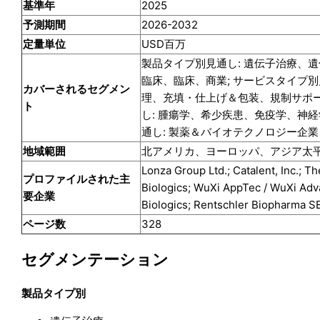
基準年
2025
予測期間
2026-2032
定量単位
USD百万
製品タイプ別見通し: 遺伝子治療、遺
臨床、臨床、商業; サービスタイプ別
カバーされるセグメン
理、充填・仕上げ＆包装、規制サポー
ト
し: 腫瘍学、希少疾患、免疫学、神
通し: 製薬＆バイオテクノロジー企
地域範囲
北アメリカ、ヨーロッパ、アジア太
Lonza Group Ltd.; Catalent, Inc.; T
プロファイルされた主
Biologics; WuXi AppTec / WuXi Adv
要企業
Biologics; Rentschler Biopharma S
ページ数
328
セグメンテーション
製品タイプ別