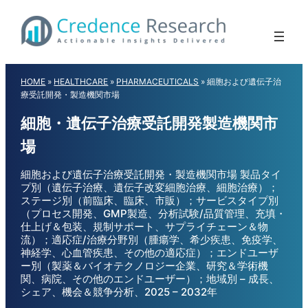
Skip
to
content
HOME
»
HEALTHCARE
»
PHARMACEUTICALS
»
細胞および遺伝子治
療受託開発・製造機関市場
細胞・遺伝子治療受託開発製造機関市
場
細胞および遺伝子治療受託開発・製造機関市場 製品タイ
プ別（遺伝子治療、遺伝子改変細胞治療、細胞治療）；
ステージ別（前臨床、臨床、市販）；サービスタイプ別
（プロセス開発、GMP製造、分析試験/品質管理、充填・
仕上げ＆包装、規制サポート、サプライチェーン＆物
流）；適応症/治療分野別（腫瘍学、希少疾患、免疫学、
神経学、心血管疾患、その他の適応症）；エンドユーザ
ー別（製薬＆バイオテクノロジー企業、研究＆学術機
関、病院、その他のエンドユーザー）；地域別 – 成長、
シェア、機会＆競争分析、2025 – 2032年