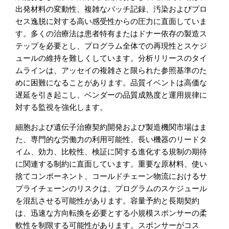
出発材料の変動性、複雑なバッチ記録、汚染およびプロ
セス逸脱に対する高い感受性からの圧力に直面していま
す。多くの治療法は患者特有またはドナー依存の製造ス
テップを必要とし、プログラム全体での再現性とスケジ
ュールの維持を難しくしています。分析リリースのタイ
ムラインは、アッセイの複雑さと限られた参照基準のた
めに困難になることがあります。品質イベントは高価な
遅延を引き起こし、ベンダーの品質成熟度と運用規律に
対する監視を強化します。
細胞および遺伝子治療契約開発および製造機関市場はま
た、専門的な労働力の利用可能性、長い機器のリードタ
イム、効力、比較性、検証に関する進化する規制の期待
に関連する制約に直面しています。重要な原材料、使い
捨てコンポーネント、コールドチェーン物流におけるサ
プライチェーンのリスクは、プログラムのスケジュール
を混乱させる可能性があります。容量予約と長期契約
は、迅速な方向転換を必要とする小規模スポンサーの柔
軟性を制限する可能性があります。スポンサーがコス