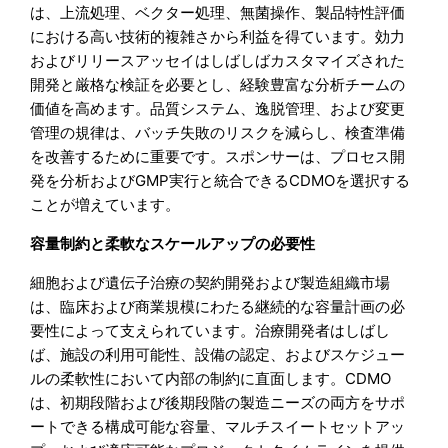
は、上流処理、ベクター処理、無菌操作、製品特性評価
における高い技術的複雑さから利益を得ています。効力
およびリリースアッセイはしばしばカスタマイズされた
開発と厳格な検証を必要とし、経験豊富な分析チームの
価値を高めます。品質システム、逸脱管理、および変更
管理の規律は、バッチ失敗のリスクを減らし、検査準備
を改善するために重要です。スポンサーは、プロセス開
発を分析およびGMP実行と統合できるCDMOを選択する
ことが増えています。
容量制約と柔軟なスケールアップの必要性
細胞および遺伝子治療の契約開発および製造組織市場
は、臨床および商業規模にわたる継続的な容量計画の必
要性によって支えられています。治療開発者はしばし
ば、施設の利用可能性、設備の認定、およびスケジュー
ルの柔軟性において内部の制約に直面します。CDMO
は、初期段階および後期段階の製造ニーズの両方をサポ
ートできる構成可能な容量、マルチスイートセットアッ