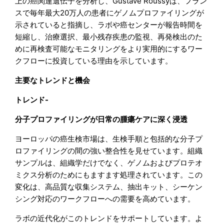
上の癌関連遺伝子を分析し、Gustave Roussyは、フラン
スで毎年最大20万人の患者にゲノムプロファイリングが
示されていると指摘し、ラボや癌センターが報告時間を
短縮し、治療選択、最小残存疾患の監視、再発検出のた
めに再検査可能なモニタリングをより実用的にするワー
クフローに投資している理由を示しています。
主要なトレンドと機会
トレンド-
分子プロファイリングが日常の腫瘍ケアに深く浸透
ヨーロッパの癌生検市場は、生検手順と包括的な分子プ
ロファイリングの間の強い整合性を見せています。組織
サンプルは、組織学だけでなく、ゲノムおよびプロテオ
ミクス分析のためにもますます処理されています。この
変化は、高品質な収集システム、抽出キット、シーケン
シング対応のワークフローへの需要を高めています。
ラボの近代化がこのトレンドをサポートしています。よ