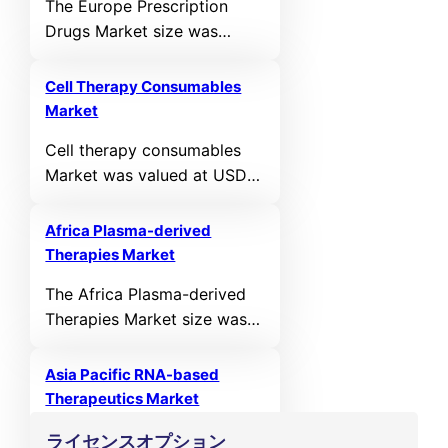
The Europe Prescription
MN in 2025. It is anticipated
Drugs Market size was
to reach USD 181,244.06 MN
valued at USD 294,866.12
by 2032, growing at a CAGR
MN in 2021 and reached
of 7.00% during the forecast
Cell Therapy Consumables
USD 365,960.68 MN in
Market
period.
2025. It is anticipated to
Cell therapy consumables
reach USD 553,623.53 MN
Market was valued at USD
by 2032, growing at a CAGR
3439 million in 2024 and is
of 5.13% during the forecast
anticipated to reach USD
period.
Africa Plasma-derived
7533.31 million by 2032,
Therapies Market
growing at a CAGR of 10.3%
The Africa Plasma-derived
during the forecast period.
Therapies Market size was
valued at USD 77.18 MN in
2021 and reached USD
Asia Pacific RNA-based
106.73 MN in 2025. It is
Therapeutics Market
anticipated to reach USD
The Asia Pacific RNA-based
ライセンスオプション
194.03 MN by 2032,