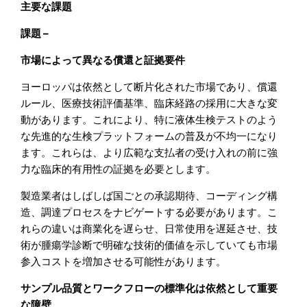
主要な課題
課題 –
市場によって異なる償還と証拠要件
ヨーロッパは依然として断片化された市場であり、償還
ルール、医療技術評価基準、臨床経路の採用に大きな変
動があります。これにより、特に液体生検テストのよう
な先進的な生検プラットフォームの普及が不均一になり
ます。これらは、より広範な支払者の受け入れの前に強
力な臨床的有用性の証拠を必要とします。
製造業者はしばしば国ごとの承認期待、コーディング構
造、調達プロセスをナビゲートする必要があります。こ
れらの違いは商業化を遅らせ、日常使用を遅延させ、技
術が腫瘍学診断で明確な技術的価値を示していても市場
参入コストを増加させる可能性があります。
サンプル品質とワークフローの標準化は依然として重要
な障壁