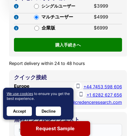
Therapeutics Market size
$3999
growing at a CAGR of 7.45%
シングルユーザー
was valued at USD 1,025.76
during the forecast period.
マルチユーザー
$4999
MN in 2021 and reached
USD 1,749.49 MN in 2025. It
企業版
$6999
is anticipated to reach USD
4,685.07 MN by 2032,
growing at a CAGR of
12.57% during the forecast
Report delivery within 24 to 48 hours
period.
クイック接続
Europe
+44 7453 598 606
North America
We use cookies
to ensure you get the
+1 6282 627 656
best experience.
Email
sales@credenceresearch.com
Accept
Decline
無料サンプルをリクエスト
Request Sample