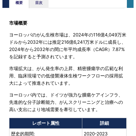
概要
目次
市場概要
ヨーロッパのがん生検市場は、2024年の116億4,049万米
ドルから2032年には推定216億6,241万米ドルに成長し、
2024年から2032年の間に年平均成長率（CAGR）7.87%
を記録すると予測されています。
市場拡大は、がん発生率の上昇、精密腫瘍学の広範な利
用、臨床現場での低侵襲液体生検ワークフローの採用拡
大によって推進されています。
ヨーロッパ内では、ドイツが強力な腫瘍ケアインフラ、
先進的な分子診断能力、がんスクリーニングと治療への
高い支出により地域需要を牽引しています。
レポート属性
詳細
歴史的期間:
2020-2023