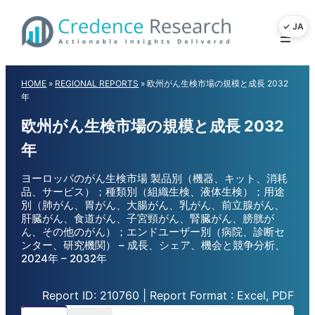
Skip
to
content
HOME
»
REGIONAL REPORTS
»
欧州がん生検市場の規模と成長 2032
年
欧州がん生検市場の規模と成長 2032
年
ヨーロッパのがん生検市場 製品別（機器、キット、消耗
品、サービス）；種類別（組織生検、液体生検）；用途
別（肺がん、胃がん、大腸がん、乳がん、前立腺がん、
肝臓がん、食道がん、子宮頸がん、腎臓がん、膀胱が
ん、その他のがん）；エンドユーザー別（病院、診断セ
ンター、研究機関） – 成長、シェア、機会と競争分析、
2024年 – 2032年
Report ID: 210760 | Report Format : Excel, PDF