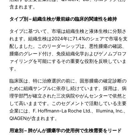
含まれます。
タイプ別 – 組織生検が最前線の臨床的関連性を維持
タイプに基づいて、市場は組織生検と液体生検に分類さ
れます。組織生検は2024年に71.4%のシェアで市場を支
配しました。このリーダーシップは、悪性腫瘍の確認、
腫瘍のグレード付け、免疫組織化学およびゲノムプロフ
ァイリングを可能にするその重要な役割を反映していま
す。
臨床医は、特に治療選択の前に、固形腫瘍の確定診断の
ために組織サンプルに依存し続けています。採用は、病
理学部門が確立された三次病院やがんセンターで依然と
して高いままです。このセグメントで活動している主要
企業には、F. Hoffmann-La Roche Ltd.、Illumina, Inc.、
QIAGENが含まれます。
用途別 – 肺がんが腫瘍学の使用例で生検需要をリード