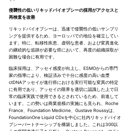
侵襲性の低いリキッドバイオプシーの採用がアクセスと
再検査を改善
リキッドバイオプシーは、迅速で侵襲性の低いサンプリ
ングを提供するため、ヨーロッパでの地位を確立してい
ます。特に、転移性疾患、虚弱な患者、および変異進化
の継続的な追跡が必要な癌において、再度の組織採取が
困難な場合に有用です。
臨床採用は、アッセイ感度が向上し、ESMOからの専門
家の指導により、検証済みで十分に感度の高い血漿
ctDNAアッセイが進行癌における実行可能な変異の特定
に有用であり、アッセイの限界を適切に認識した上で日
常の臨床実践で使用できるとされているため、前進して
います。この勢いは商業規模の実施にも見られ、Roche
France、Foundation Medicine、Gustave Roussyは、
FoundationOne Liquid CDxを中心に社内リキッドバイオ
プシーパートナーシップを構築しました。これは300以