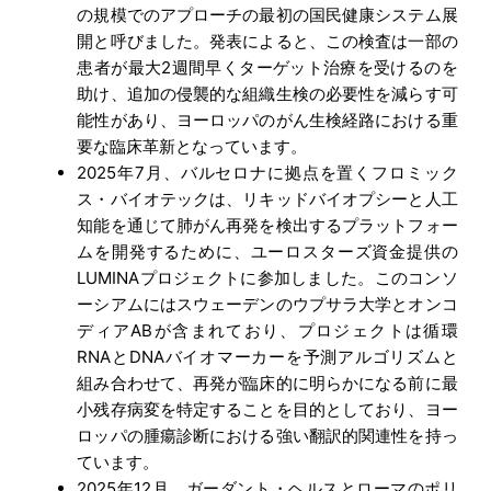
の規模でのアプローチの最初の国民健康システム展
開と呼びました。発表によると、この検査は一部の
患者が最大2週間早くターゲット治療を受けるのを
助け、追加の侵襲的な組織生検の必要性を減らす可
能性があり、ヨーロッパのがん生検経路における重
要な臨床革新となっています。
2025年7月、バルセロナに拠点を置くフロミック
ス・バイオテックは、リキッドバイオプシーと人工
知能を通じて肺がん再発を検出するプラットフォー
ムを開発するために、ユーロスターズ資金提供の
LUMINAプロジェクトに参加しました。このコンソ
ーシアムにはスウェーデンのウプサラ大学とオンコ
ディアABが含まれており、プロジェクトは循環
RNAとDNAバイオマーカーを予測アルゴリズムと
組み合わせて、再発が臨床的に明らかになる前に最
小残存病変を特定することを目的としており、ヨー
ロッパの腫瘍診断における強い翻訳的関連性を持っ
ています。
2025年12月、ガーダント・ヘルスとローマのポリ