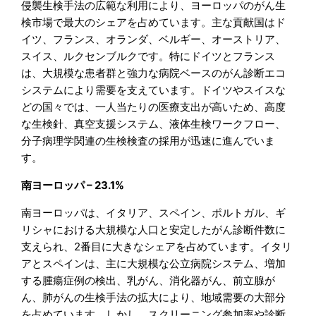
侵襲生検手法の広範な利用により、ヨーロッパのがん生
検市場で最大のシェアを占めています。主な貢献国はド
イツ、フランス、オランダ、ベルギー、オーストリア、
スイス、ルクセンブルクです。特にドイツとフランス
は、大規模な患者群と強力な病院ベースのがん診断エコ
システムにより需要を支えています。ドイツやスイスな
どの国々では、一人当たりの医療支出が高いため、高度
な生検針、真空支援システム、液体生検ワークフロー、
分子病理学関連の生検検査の採用が迅速に進んでいま
す。
南ヨーロッパ – 23.1%
南ヨーロッパは、イタリア、スペイン、ポルトガル、ギ
リシャにおける大規模な人口と安定したがん診断件数に
支えられ、2番目に大きなシェアを占めています。イタリ
アとスペインは、主に大規模な公立病院システム、増加
する腫瘍症例の検出、乳がん、消化器がん、前立腺が
ん、肺がんの生検手法の拡大により、地域需要の大部分
を占めています。しかし、スクリーニング参加率や診断