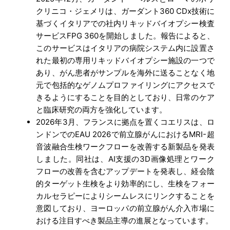
クリニコ・ジェメリは、ガーダント360 CDx技術に
基づくイタリアでの社内リキッドバイオプシー検査
サービスFPG 360を開始しました。報告によると、
このサービスはイタリアの病院システム内に設置さ
れた最初の専用リキッドバイオプシー施設の一つで
あり、がん患者がサンプルを海外に送ることなく地
元で包括的なゲノムプロファイリングにアクセスで
きるようにすることを目的としており、日常のケア
と臨床研究の両方を強化しています。
2026年3月、フランスに拠点を置くコエリスは、ロ
ンドンでのEAU 2026で前立腺がんにおけるMRI-超
音波融合生検ワークフローを改善する新製品を発表
しました。同社は、AI支援の3D画像処理とワーク
フローの改善を含むアップデートを発表し、経会陰
的ターゲット生検をより効率的にし、生検をフォー
カルセラピーによりシームレスにリンクすることを
意図しており、ヨーロッパの前立腺がん介入市場に
おける注目すべき製品主導の進展となっています。