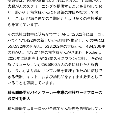
委員会は、90%の適格なEU市民に乳がん、子宮頸がん、
大腸がんのスクリーニングを提供することを目指してお
り、肺がんと前立腺がんにも政策の注目を拡大してお
り、これが地域全体での早期紹介とより多くの生検手続
きを支えています。
その規模は数字に明らかです：IARCは2022年にヨーロッ
パで4,471,422件の新しいがん症例を推定し、その中には
557,532件の乳がん、538,262件の大腸がん、484,306件
の肺がん、473,011件の前立腺がんが含まれ、Rocheは
2025年に診断売上が138億スイスフランに達し、その診
断ソリューションが2億5800万人の命に触れたと報告
し、ラボがより高いサンプル量を管理するために信頼で
きる機器、キット、および消耗品をますます必要として
いることを強調しています。
精密腫瘍学がバイオマーカー主導の生検ワークフローの
必要性を拡大
精密腫瘍学はヨーロッパ全体でがん管理を再構築してい