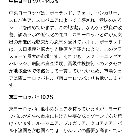
中央ヨーロッパ – 14.6%
中央ヨーロッパは、ポーランド、チェコ、ハンガリー、
スロバキア、スロベニアによって主導され、意味のある
シェアを占めています。この地域は、がんケア投資の改
善、診断ラボの近代化の進展、西ヨーロッパとのがん支
出の漸進的な収束から恩恵を受けています。ポーランド
は、人口規模と拡大する腫瘍ケア能力により、このクラ
スターで最大の市場です。それでも、スクリーニングカ
バレッジ、病院の資金深度、高級生検技術へのアクセス
が地域全体で依然として一貫していないため、市場シェ
アは西ヨーロッパおよび南ヨーロッパよりも低いままで
す。
東ヨーロッパ – 10.7%
東ヨーロッパは最小のシェアを持っていますが、ヨーロ
ッパのがん生検市場における重要な成長ゾーンであり続
けています。ルーマニア、ブルガリア、クロアチア、バ
ルト諸国を含む国々では、がんケアの需要が高まってい