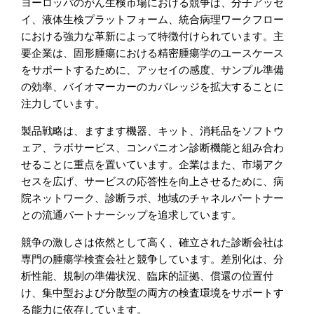
ヨーロッパのがん生検市場における競争は、分子アッセ
イ、液体生検プラットフォーム、統合病理ワークフロー
における強力な革新によって特徴付けられています。主
要企業は、固形腫瘍における精密腫瘍学のユースケース
をサポートするために、アッセイの感度、サンプル準備
の効率、バイオマーカーのカバレッジを拡大することに
注力しています。
製品戦略は、ますます機器、キット、消耗品をソフトウ
ェア、ラボサービス、コンパニオン診断機能と組み合わ
せることに重点を置いています。企業はまた、市場アク
セスを広げ、サービスの応答性を向上させるために、病
院ネットワーク、診断ラボ、地域のチャネルパートナー
との流通パートナーシップを追求しています。
競争の激しさは依然として高く、確立された診断会社は
専門の腫瘍学検査会社と競争しています。差別化は、分
析性能、規制の準備状況、臨床的証拠、償還の位置付
け、集中型および分散型の両方の検査環境をサポートす
る能力に依存しています。