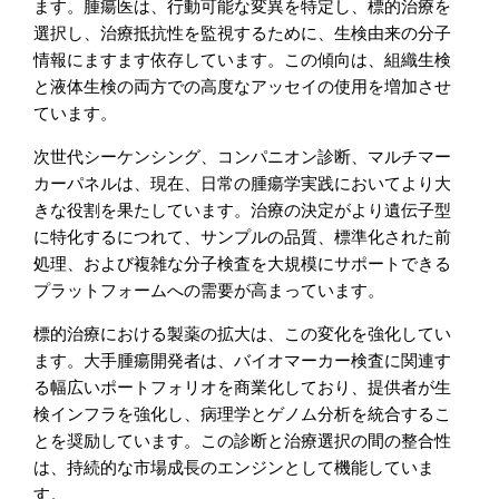
ます。腫瘍医は、行動可能な変異を特定し、標的治療を
選択し、治療抵抗性を監視するために、生検由来の分子
情報にますます依存しています。この傾向は、組織生検
と液体生検の両方での高度なアッセイの使用を増加させ
ています。
次世代シーケンシング、コンパニオン診断、マルチマー
カーパネルは、現在、日常の腫瘍学実践においてより大
きな役割を果たしています。治療の決定がより遺伝子型
に特化するにつれて、サンプルの品質、標準化された前
処理、および複雑な分子検査を大規模にサポートできる
プラットフォームへの需要が高まっています。
標的治療における製薬の拡大は、この変化を強化してい
ます。大手腫瘍開発者は、バイオマーカー検査に関連す
る幅広いポートフォリオを商業化しており、提供者が生
検インフラを強化し、病理学とゲノム分析を統合するこ
とを奨励しています。この診断と治療選択の間の整合性
は、持続的な市場成長のエンジンとして機能していま
す。