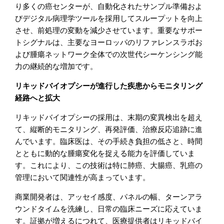
り多くの癌センターが、自動化されたサンプル準備およ
びデジタル病理学ツールを採用してスループットを向上
させ、前処理の変動を減少させています。重要なサポー
トシグナルは、主要なヨーロッパのリファレンスラボお
よび腫瘍ネットワーク全体での次世代シーケンシング能
力の継続的な増加です。
リキッドバイオプシーが進行した疾患からモニタリング
経路へと拡大
リキッドバイオプシーの採用は、末期の変異検出を超え
て、縦断的モニタリング、再発評価、治療反応追跡に進
んでいます。臨床医は、その手続き負担の低さと、時間
とともに動的な腫瘍変化を捉える能力を評価していま
す。これにより、この技術は特に肺癌、大腸癌、乳癌の
管理において関連性が高まっています。
商業開発者は、アッセイ感度、パネルの幅、ターンアラ
ウンドタイムを洗練し、日常の臨床ニーズに応えていま
す。証拠が増えるにつれて、医療提供者はリキッドバイ