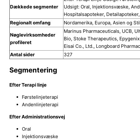
Dækkede segmenter
Udsigt: Oral, Injektionsvæske, Andr
Hospitalsapoteker, Detailapoteker
Regionalt omfang
Nordamerika, Europa, Asien og Sti
Marinus Pharmaceuticals, UCB, Ul
Nøglevirksomheder
Bio, Stoke Therapeutics, Epygeni
profileret
Eisai Co., Ltd., Longboard Pharma
Antal sider
327
Segmentering
Efter Terapi linje
Førstelinjeterapi
Andenlinjeterapi
Efter Administrationsvej
Oral
Injektionsvæske