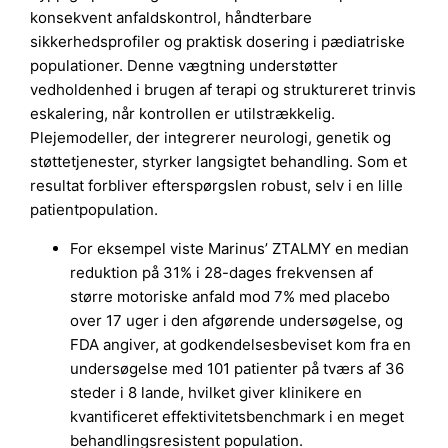
konsekvent anfaldskontrol, håndterbare
sikkerhedsprofiler og praktisk dosering i pædiatriske
populationer. Denne vægtning understøtter
vedholdenhed i brugen af terapi og struktureret trinvis
eskalering, når kontrollen er utilstrækkelig.
Plejemodeller, der integrerer neurologi, genetik og
støttetjenester, styrker langsigtet behandling. Som et
resultat forbliver efterspørgslen robust, selv i en lille
patientpopulation.
For eksempel viste Marinus’ ZTALMY en median
reduktion på 31% i 28-dages frekvensen af
større motoriske anfald mod 7% med placebo
over 17 uger i den afgørende undersøgelse, og
FDA angiver, at godkendelsesbeviset kom fra en
undersøgelse med 101 patienter på tværs af 36
steder i 8 lande, hvilket giver klinikere en
kvantificeret effektivitetsbenchmark i en meget
behandlingsresistent population.