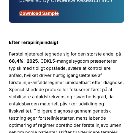
powered by Credence Research Inc.!
Download Sample
Efter Terapilinjeindsigt
Førstelinjeterapi tegnede sig for den største andel på
68,4%
i
2025
. CDKL5-mangelsygdom præsenterer
typisk med tidligt opståede, svære at kontrollere
anfald, hvilket driver hurtig igangsættelse af
førstelinje-anfaldsregimer umiddelbart efter diagnose.
Specialistledede protokoller fokuserer først på at
stabilisere anfaldsfrekvens og -sværhedsgrad, da
anfaldsbyrden materielt påvirker udvikling og
livskvalitet. Tidligere diagnose gennem genetisk
testning øger førstelinjestarter, mens løbende
optimering af regimer opretholder førstelinjevolumen,
selvom nogle patienter skifter til yderligere terapier.