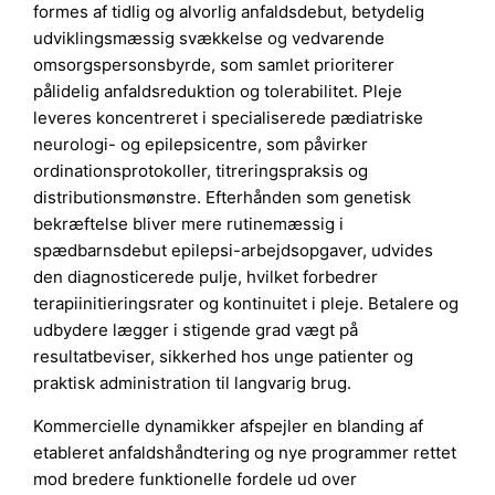
formes af tidlig og alvorlig anfaldsdebut, betydelig
udviklingsmæssig svækkelse og vedvarende
omsorgspersonsbyrde, som samlet prioriterer
pålidelig anfaldsreduktion og tolerabilitet. Pleje
leveres koncentreret i specialiserede pædiatriske
neurologi- og epilepsicentre, som påvirker
ordinationsprotokoller, titreringspraksis og
distributionsmønstre. Efterhånden som genetisk
bekræftelse bliver mere rutinemæssig i
spædbarnsdebut epilepsi-arbejdsopgaver, udvides
den diagnosticerede pulje, hvilket forbedrer
terapiinitieringsrater og kontinuitet i pleje. Betalere og
udbydere lægger i stigende grad vægt på
resultatbeviser, sikkerhed hos unge patienter og
praktisk administration til langvarig brug.
Kommercielle dynamikker afspejler en blanding af
etableret anfaldshåndtering og nye programmer rettet
mod bredere funktionelle fordele ud over