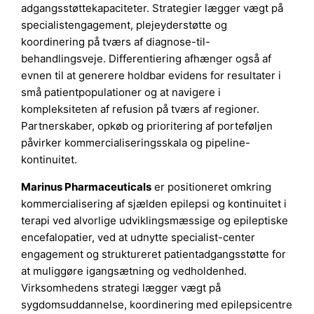
adgangsstøttekapaciteter. Strategier lægger vægt på
specialistengagement, plejeyderstøtte og
koordinering på tværs af diagnose-til-
behandlingsveje. Differentiering afhænger også af
evnen til at generere holdbar evidens for resultater i
små patientpopulationer og at navigere i
kompleksiteten af refusion på tværs af regioner.
Partnerskaber, opkøb og prioritering af porteføljen
påvirker kommercialiseringsskala og pipeline-
kontinuitet.
Marinus Pharmaceuticals
er positioneret omkring
kommercialisering af sjælden epilepsi og kontinuitet i
terapi ved alvorlige udviklingsmæssige og epileptiske
encefalopatier, ved at udnytte specialist-center
engagement og struktureret patientadgangsstøtte for
at muliggøre igangsætning og vedholdenhed.
Virksomhedens strategi lægger vægt på
sygdomsuddannelse, koordinering med epilepsicentre