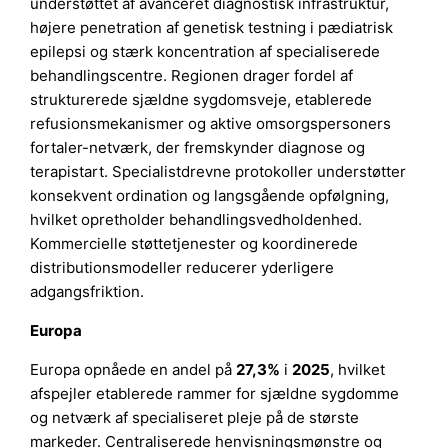
understøttet af avanceret diagnostisk infrastruktur,
højere penetration af genetisk testning i pædiatrisk
epilepsi og stærk koncentration af specialiserede
behandlingscentre. Regionen drager fordel af
strukturerede sjældne sygdomsveje, etablerede
refusionsmekanismer og aktive omsorgspersoners
fortaler-netværk, der fremskynder diagnose og
terapistart. Specialistdrevne protokoller understøtter
konsekvent ordination og langsgående opfølgning,
hvilket opretholder behandlingsvedholdenhed.
Kommercielle støttetjenester og koordinerede
distributionsmodeller reducerer yderligere
adgangsfriktion.
Europa
Europa opnåede en andel på
27,3%
i
2025
, hvilket
afspejler etablerede rammer for sjældne sygdomme
og netværk af specialiseret pleje på de største
markeder. Centraliserede henvisningsmønstre og