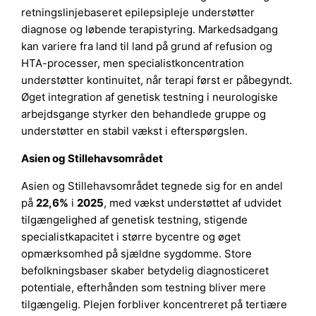
retningslinjebaseret epilepsipleje understøtter
diagnose og løbende terapistyring. Markedsadgang
kan variere fra land til land på grund af refusion og
HTA-processer, men specialistkoncentration
understøtter kontinuitet, når terapi først er påbegyndt.
Øget integration af genetisk testning i neurologiske
arbejdsgange styrker den behandlede gruppe og
understøtter en stabil vækst i efterspørgslen.
Asien og Stillehavsområdet
Asien og Stillehavsområdet tegnede sig for en andel
på
22,6%
i
2025
, med vækst understøttet af udvidet
tilgængelighed af genetisk testning, stigende
specialistkapacitet i større bycentre og øget
opmærksomhed på sjældne sygdomme. Store
befolkningsbaser skaber betydelig diagnosticeret
potentiale, efterhånden som testning bliver mere
tilgængelig. Plejen forbliver koncentreret på tertiære