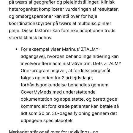
på tværs af geografier og plejeindstillinger. Klinisk
heterogenitet komplicerer vurderingen af resultater,
og omsorgspersoner kan stå over for høje
koordinationsbyrder på tværs af multidisciplinær
pleje. Disse faktorer kan forsinke adoptionen trods
stærkt klinisk behov.
For eksempel viser Marinus’ ZTALMY-
adgangsvej, hvordan behandlingsinitiering kan
involvere flere administrative trin: Dets ZTALMY
One-program angiver, at fordelsspørgsmål
følges op inden for 2 arbejdsdage,
forhåndsgodkendelse behandles gennem
CoverMyMeds med understøttende
dokumentation og appelstøtte, og berettigede
kommercielt forsikrede patienter kan betale så
lidt som $0 pr. 30-dages fyldning gennem det
udpegede specialapotek.
Markedet står også over for udviklings- og