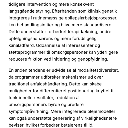
tidligere intervention og mere konsekvent
langsgående styring. Efterhånden som klinisk genetik
integreres i rutinemæssige epilepsiarbejdsprocesser,
kan behandlingsinitiering blive mere standardiseret.
Dette understøtter forbedret terapidækning, bedre
opfølgningsadhærens og mere forudsigelig
kanaladfærd. Uddannelse af interessenter og
støtteprogrammer til omsorgspersoner kan yderligere
reducere friktion ved initiering og genopfyldning.
En anden tendens er udvidelse af modalitetsdiversitet,
da programmer udforsker mekanismer ud over
traditionel anfaldshåndtering. Dette kan skabe
muligheder for differentieret positionering knyttet til
funktionelle resultater, reduktion af
omsorgspersoners byrde og bredere
symptompåvirkning. Mere integrerede plejemodeller
kan også understøtte generering af virkelighedsnære
beviser, hvilket forbedrer betalerens tillid.