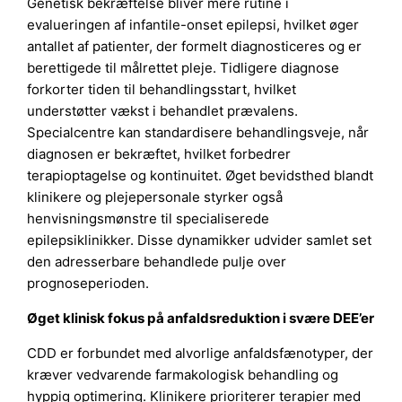
Genetisk bekræftelse bliver mere rutine i
evalueringen af infantile-onset epilepsi, hvilket øger
antallet af patienter, der formelt diagnosticeres og er
berettigede til målrettet pleje. Tidligere diagnose
forkorter tiden til behandlingsstart, hvilket
understøtter vækst i behandlet prævalens.
Specialcentre kan standardisere behandlingsveje, når
diagnosen er bekræftet, hvilket forbedrer
terapioptagelse og kontinuitet. Øget bevidsthed blandt
klinikere og plejepersonale styrker også
henvisningsmønstre til specialiserede
epilepsiklinikker. Disse dynamikker udvider samlet set
den adresserbare behandlede pulje over
prognoseperioden.
Øget klinisk fokus på anfaldsreduktion i svære DEE’er
CDD er forbundet med alvorlige anfaldsfænotyper, der
kræver vedvarende farmakologisk behandling og
hyppig optimering. Klinikere prioriterer terapier med