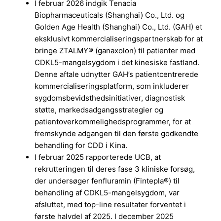
I februar 2026 indgik Tenacia
Biopharmaceuticals (Shanghai) Co., Ltd. og
Golden Age Health (Shanghai) Co., Ltd. (GAH) et
eksklusivt kommercialiseringspartnerskab for at
bringe ZTALMY® (ganaxolon) til patienter med
CDKL5-mangelsygdom i det kinesiske fastland.
Denne aftale udnytter GAH’s patientcentrerede
kommercialiseringsplatform, som inkluderer
sygdomsbevidsthedsinitiativer, diagnostisk
støtte, markedsadgangsstrategier og
patientoverkommelighedsprogrammer, for at
fremskynde adgangen til den første godkendte
behandling for CDD i Kina.
I februar 2025 rapporterede UCB, at
rekrutteringen til deres fase 3 kliniske forsøg,
der undersøger fenfluramin (Fintepla®) til
behandling af CDKL5-mangelsygdom, var
afsluttet, med top-line resultater forventet i
første halvdel af 2025. I december 2025