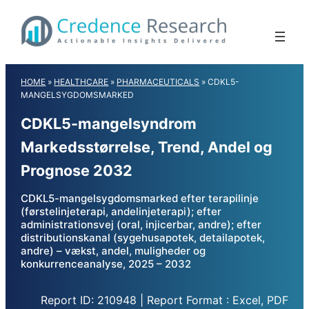
Skip
to
content
HOME
»
HEALTHCARE
»
PHARMACEUTICALS
»
CDKL5-
MANGELSYGDOMSMARKED
CDKL5-mangelsyndrom
Markedsstørrelse, Trend, Andel og
Prognose 2032
CDKL5-mangelsygdomsmarked efter terapilinje
(førstelinjeterapi, andelinjeterapi); efter
administrationsvej (oral, injicerbar, andre); efter
distributionskanal (sygehusapotek, detailapotek,
andre) – vækst, andel, muligheder og
konkurrenceanalyse, 2025 – 2032
Report ID: 210948 | Report Format : Excel, PDF