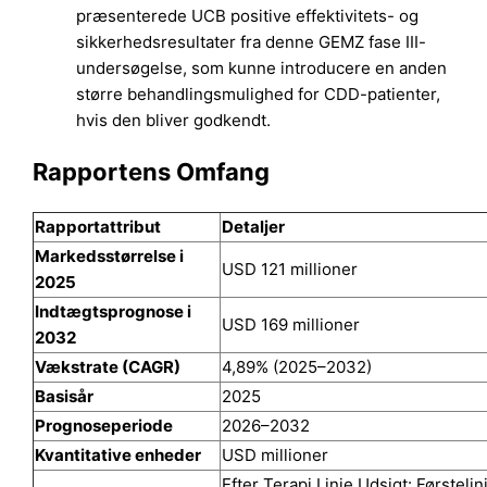
præsenterede UCB positive effektivitets- og
sikkerhedsresultater fra denne GEMZ fase III-
undersøgelse, som kunne introducere en anden
større behandlingsmulighed for CDD-patienter,
hvis den bliver godkendt.
Rapportens Omfang
Rapportattribut
Detaljer
Markedsstørrelse i
USD 121 millioner
2025
Indtægtsprognose i
USD 169 millioner
2032
Vækstrate (CAGR)
4,89% (2025–2032)
Basisår
2025
Prognoseperiode
2026–2032
Kvantitative enheder
USD millioner
Efter Terapi Linje Udsigt: Førsteli