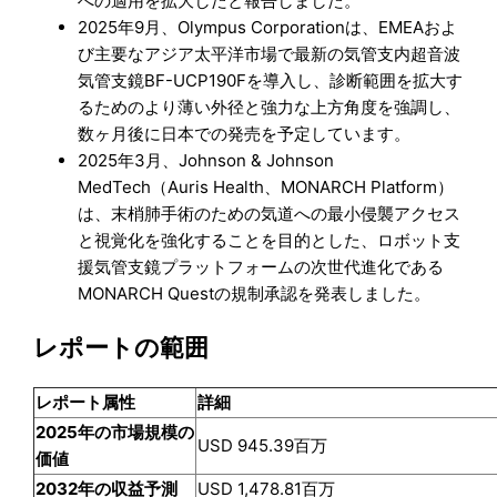
への適用を拡大したと報告しました。
2025年9月、Olympus Corporationは、EMEAおよ
び主要なアジア太平洋市場で最新の気管支内超音波
気管支鏡BF-UCP190Fを導入し、診断範囲を拡大す
るためのより薄い外径と強力な上方角度を強調し、
数ヶ月後に日本での発売を予定しています。
2025年3月、Johnson & Johnson
MedTech（Auris Health、MONARCH Platform）
は、末梢肺手術のための気道への最小侵襲アクセス
と視覚化を強化することを目的とした、ロボット支
援気管支鏡プラットフォームの次世代進化である
MONARCH Questの規制承認を発表しました。
レポートの範囲
レポート属性
詳細
2025年の市場規模の
USD 945.39百万
価値
2032年の収益予測
USD 1,478.81百万