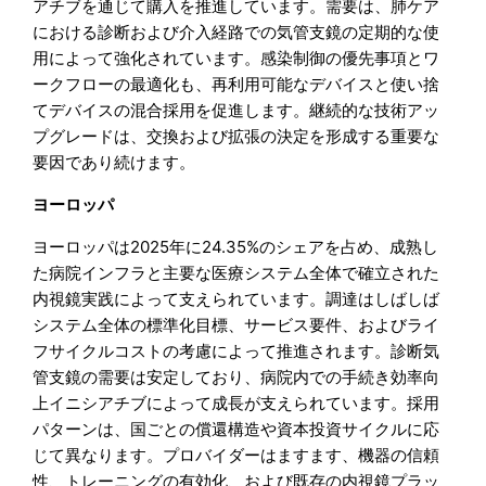
アチブを通じて購入を推進しています。需要は、肺ケア
における診断および介入経路での気管支鏡の定期的な使
用によって強化されています。感染制御の優先事項とワ
ークフローの最適化も、再利用可能なデバイスと使い捨
てデバイスの混合採用を促進します。継続的な技術アッ
プグレードは、交換および拡張の決定を形成する重要な
要因であり続けます。
ヨーロッパ
ヨーロッパは2025年に24.35%のシェアを占め、成熟し
た病院インフラと主要な医療システム全体で確立された
内視鏡実践によって支えられています。調達はしばしば
システム全体の標準化目標、サービス要件、およびライ
フサイクルコストの考慮によって推進されます。診断気
管支鏡の需要は安定しており、病院内での手続き効率向
上イニシアチブによって成長が支えられています。採用
パターンは、国ごとの償還構造や資本投資サイクルに応
じて異なります。プロバイダーはますます、機器の信頼
性、トレーニングの有効化、および既存の内視鏡プラッ