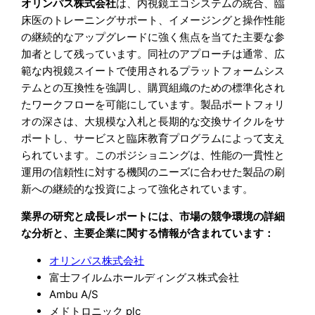
オリンパス株式会社
は、内視鏡エコシステムの統合、臨
床医のトレーニングサポート、イメージングと操作性能
の継続的なアップグレードに強く焦点を当てた主要な参
加者として残っています。同社のアプローチは通常、広
範な内視鏡スイートで使用されるプラットフォームシス
テムとの互換性を強調し、購買組織のための標準化され
たワークフローを可能にしています。製品ポートフォリ
オの深さは、大規模な入札と長期的な交換サイクルをサ
ポートし、サービスと臨床教育プログラムによって支え
られています。このポジショニングは、性能の一貫性と
運用の信頼性に対する機関のニーズに合わせた製品の刷
新への継続的な投資によって強化されています。
業界の研究と成長レポートには、市場の競争環境の詳細
な分析と、主要企業に関する情報が含まれています：
オリンパス株式会社
富士フイルムホールディングス株式会社
Ambu A/S
メドトロニック plc