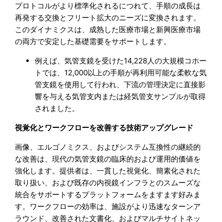
プロトコルがより標準化されるにつれて、手順の成長は
再発する交換とフリート拡大のニーズに変換されます。
このダイナミクスは、成熟した医療市場と新興医療市場
の両方で安定した基礎需要をサポートします。
例えば、気管支鏡を受けた14,228人の大規模コホー
トでは、12,000以上の手順が再利用可能な柔軟な気
管支鏡を使用して行われ、下流の管理決定に直接影
響を与える気管支内または経気管支サンプルが取得
されました。
視覚化とワークフローを改善する技術アップグレード
画像、エルゴノミクス、およびシステム互換性の継続的
な改善は、現代の気管支鏡の臨床的および運用的価値を
強化します。提供者は、一貫した視覚化、簡素化された
取り扱い、および既存の内視鏡インフラとのスムーズな
統合をサポートするプラットフォームをますます好みま
す。ワークフローの効率は、施設がより迅速なターンア
ラウンド、改善された文書化、およびマルチサイトネッ