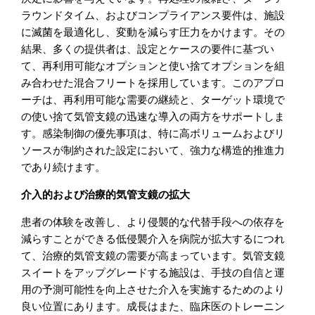
ラウンドタイム、およびコンプライアンス要件は、施設
に滅菌を最適化し、変動を減らす圧力をかけます。その
結果、多くの提供者は、設定とケースの要件に基づい
て、再利用可能なオプションと使い捨てオプションを組
み合わせた混合フリートを採用しています。このアプロ
ーチは、再利用可能な需要の継続と、ターゲット環境で
の使い捨て気管支鏡の迅速な導入の両方をサポートしま
す。感染制御の優先事項は、特に高ボリュームおよびリ
ソースが制約された設定において、強力な構造的推進力
であり続けます。
介入的および治療的気管支鏡の拡大
患者の体験を改善し、より侵襲的な代替手段への依存を
減らすことができる低侵襲介入を病院が拡大するにつれ
て、治療的気管支鏡の需要が高まっています。気管支鏡
スイートをアップグレードする施設は、手技の自信と運
用の予測可能性を向上させた介入を実施するためのより
良い位置にあります。成長はまた、臨床医のトレーニン