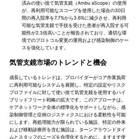
済みの使い捨て気管支鏡（Ambu aScope）の使用
が、再利用可能なスコープを使用した場合の30日
間の再入院率を7.7%から3.6%に減少させ、再利用
可能な気管支鏡で手技を受けた患者が再入院する可
能性が2.3倍高いことが報告されており、適切な環
境でのプロトコル変更の運用および感染制御のケー
スを強化しています。
気管支鏡市場のトレンドと機会
成長しているトレンドは、プロバイダーがコア作業負荷
に再利用可能なシステムを展開し、特定の設定やリスク
プロファイルに対して使い捨て気管支鏡を使用するハイ
ブリッドフリート戦略の拡大です。このアプローチは、
ケアネットワーク全体の標準化をサポートしながら、感
染制御管理と症例ロジスティクスにおける柔軟性を可能
にします。再処理能力が限られている施設、特定の外来
および移動診療所を含む施設は、ターンアラウンドタイ
ムとスタッフのニーズを合理化するために、ますます使