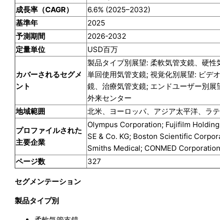
成長率（CAGR）
6.6% (2025–2032)
基準年
2025
予測期間
2026-2032
定量単位
USD百万
製品タイプ別展望: 柔軟気管支鏡、硬性気
カバーされるセグメ
単回使用気管支鏡; 視覚化別展望: ビデ
ント
鏡、治療気管支鏡; エンドユーザー別展望
外来センター
地域範囲
北米、ヨーロッパ、アジア太平洋、ラテン
Olympus Corporation; Fujifilm Holding
プロファイルされた
SE & Co. KG; Boston Scientific Corpor
主要企業
Smiths Medical; CONMED Corporatio
ページ数
327
セグメンテーション
製品タイプ別
柔軟気管支鏡