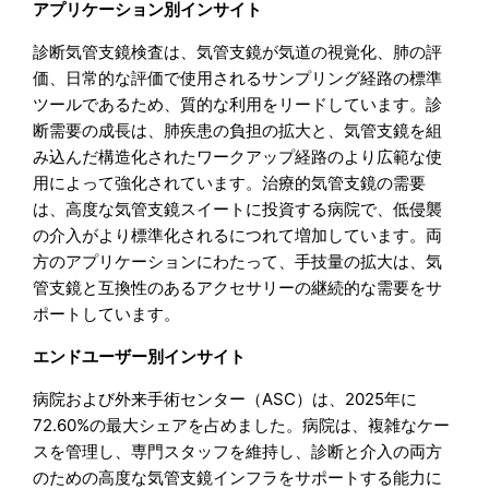
アプリケーション別インサイト
診断気管支鏡検査は、気管支鏡が気道の視覚化、肺の評
価、日常的な評価で使用されるサンプリング経路の標準
ツールであるため、質的な利用をリードしています。診
断需要の成長は、肺疾患の負担の拡大と、気管支鏡を組
み込んだ構造化されたワークアップ経路のより広範な使
用によって強化されています。治療的気管支鏡の需要
は、高度な気管支鏡スイートに投資する病院で、低侵襲
の介入がより標準化されるにつれて増加しています。両
方のアプリケーションにわたって、手技量の拡大は、気
管支鏡と互換性のあるアクセサリーの継続的な需要をサ
ポートしています。
エンドユーザー別インサイト
病院および外来手術センター（ASC）は、2025年に
72.60%の最大シェアを占めました。病院は、複雑なケー
スを管理し、専門スタッフを維持し、診断と介入の両方
のための高度な気管支鏡インフラをサポートする能力に