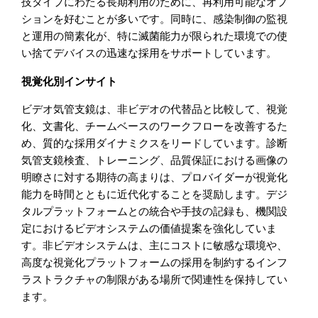
技タイプにわたる長期利用のために、再利用可能なオプ
ションを好むことが多いです。同時に、感染制御の監視
と運用の簡素化が、特に滅菌能力が限られた環境での使
い捨てデバイスの迅速な採用をサポートしています。
視覚化別インサイト
ビデオ気管支鏡は、非ビデオの代替品と比較して、視覚
化、文書化、チームベースのワークフローを改善するた
め、質的な採用ダイナミクスをリードしています。診断
気管支鏡検査、トレーニング、品質保証における画像の
明瞭さに対する期待の高まりは、プロバイダーが視覚化
能力を時間とともに近代化することを奨励します。デジ
タルプラットフォームとの統合や手技の記録も、機関設
定におけるビデオシステムの価値提案を強化していま
す。非ビデオシステムは、主にコストに敏感な環境や、
高度な視覚化プラットフォームの採用を制約するインフ
ラストラクチャの制限がある場所で関連性を保持してい
ます。