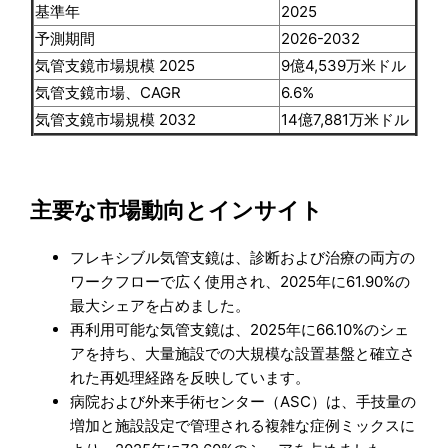
基準年
2025
予測期間
2026-2032
気管支鏡市場規模 2025
9億4,539万米ドル
気管支鏡市場、CAGR
6.6%
気管支鏡市場規模 2032
14億7,881万米ドル
主要な市場動向とインサイト
フレキシブル気管支鏡は、診断および治療の両方の
ワークフローで広く使用され、2025年に61.90%の
最大シェアを占めました。
再利用可能な気管支鏡は、2025年に66.10%のシェ
アを持ち、大量施設での大規模な設置基盤と確立さ
れた再処理経路を反映しています。
病院および外来手術センター（ASC）は、手技量の
増加と施設設定で管理される複雑な症例ミックスに