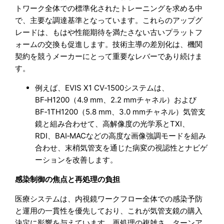
トワーク全体での標準化されたトレーニングを求める中
で、主要な調達基準となっています。これらのアップグ
レードは、もはや性能期待を満たさない古いプラットフ
ォームの交換も促進します。技術主導の差別化は、機関
契約を競うメーカーにとって重要なレバーであり続けま
す。
例えば、EVIS X1 CV‑1500システムは、
BF‑H1200（4.9 mm、2.2 mmチャネル）および
BF‑1TH1200（5.8 mm、3.0 mmチャネル）気管支
鏡と組み合わせて、高解像度の光学系とTXI、
RDI、BAI‑MACなどの高度な画像強調モードを組み
合わせ、末梢気管支を通じた病変の視認性とナビゲ
ーションを改善します。
感染制御の焦点と再処理の負担
医療システムは、内視鏡ワークフロー全体での感染予防
と運用の一貫性を優先しており、これが気管支鏡の購入
決定に影響を与えています。再処理の複雑さ、ターンア