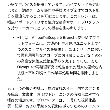
い捨てデバイスを採用しています。ハイブリッドモデル
はまた、調達チームが部門や手技タイプ全体でコスト配
分を最適化することを可能にします。このトレンドは、
幅広いポートフォリオと強力な臨床サポートプログラム
を持つメーカーにとっての機会を生み出します。
例えば、AmbuのaScope 5 Broncho使い捨てプラ
ットフォームは、共通のビデオ処理ユニット上で4
つのスコープサイズを提供し、臨床シリーズにおい
て再利用可能なスコープに切り替えることなく95%
の高度な気管支鏡検査手順を完了しました。また、
Olympusの再処理研究で報告された従来の柔軟な内
視鏡の平均76分の手作業再処理時間を排除しまし
た。
もう一つの機会領域は、気管支鏡スイート内でのデジタ
ル統合、文書化、およびトレーニングの有効化に対する
嗜好の増加です。プロバイダーは、一貫した視覚化品
質、記録、および手続きの変動を減らすためのチームベ