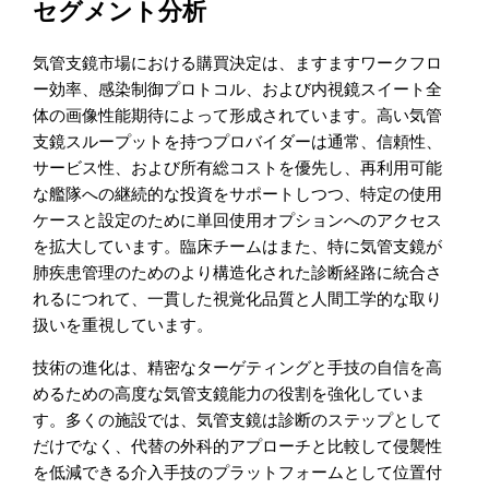
セグメント分析
気管支鏡市場における購買決定は、ますますワークフロ
ー効率、感染制御プロトコル、および内視鏡スイート全
体の画像性能期待によって形成されています。高い気管
支鏡スループットを持つプロバイダーは通常、信頼性、
サービス性、および所有総コストを優先し、再利用可能
な艦隊への継続的な投資をサポートしつつ、特定の使用
ケースと設定のために単回使用オプションへのアクセス
を拡大しています。臨床チームはまた、特に気管支鏡が
肺疾患管理のためのより構造化された診断経路に統合さ
れるにつれて、一貫した視覚化品質と人間工学的な取り
扱いを重視しています。
技術の進化は、精密なターゲティングと手技の自信を高
めるための高度な気管支鏡能力の役割を強化していま
す。多くの施設では、気管支鏡は診断のステップとして
だけでなく、代替の外科的アプローチと比較して侵襲性
を低減できる介入手技のプラットフォームとして位置付