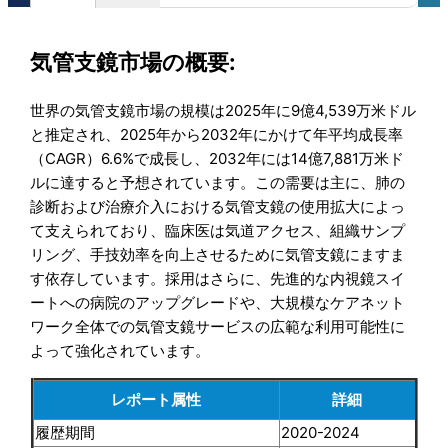
気管支鏡市場の概要:
世界の気管支鏡市場の規模は2025年に9億4,539万米ドル
と推定され、2025年から2032年にかけて年平均成長率
（CAGR）6.6%で成長し、2032年には14億7,881万米ド
ルに達すると予想されています。この需要は主に、肺の
診断および治療介入における気管支鏡の使用拡大によっ
て支えられており、臨床医は気道アクセス、組織サンプ
リング、手技効率を向上させるために気管支鏡にますま
す依存しています。採用はさらに、先進的な内視鏡スイ
ートへの病院のアップグレードや、大規模なケアネット
ワーク全体での気管支鏡サービスの広範な利用可能性に
よって強化されています。
レポート属性
詳細
履歴期間
2020-2024