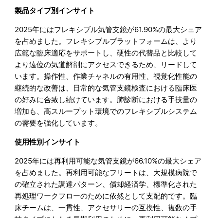
製品タイプ別インサイト
2025年にはフレキシブル気管支鏡が61.90%の最大シェア
を占めました。フレキシブルプラットフォームは、より
広範な臨床適応をサポートし、硬性の代替品と比較して
より遠位の気道解剖にアクセスできるため、リードして
います。操作性、作業チャネルの有用性、視覚化性能の
継続的な改善は、日常的な気管支鏡検査における臨床医
の好みに合致し続けています。肺診断における手技量の
増加も、高スループット環境でのフレキシブルシステム
の需要を強化しています。
使用性別インサイト
2025年には再利用可能な気管支鏡が66.10%の最大シェア
を占めました。再利用可能なフリートは、大規模病院で
の確立された調達パターン、償却経済学、標準化された
再処理ワークフローのために依然として支配的です。臨
床チームは、一貫性、アクセサリーの互換性、複数の手