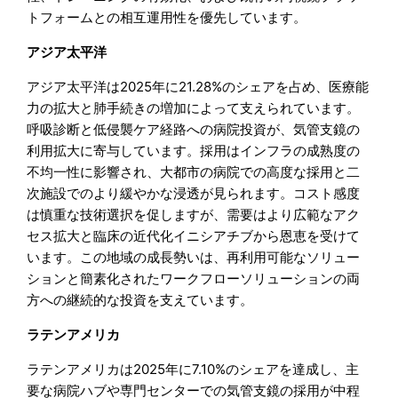
トフォームとの相互運用性を優先しています。
アジア太平洋
アジア太平洋は2025年に21.28%のシェアを占め、医療能
力の拡大と肺手続きの増加によって支えられています。
呼吸診断と低侵襲ケア経路への病院投資が、気管支鏡の
利用拡大に寄与しています。採用はインフラの成熟度の
不均一性に影響され、大都市の病院での高度な採用と二
次施設でのより緩やかな浸透が見られます。コスト感度
は慎重な技術選択を促しますが、需要はより広範なアク
セス拡大と臨床の近代化イニシアチブから恩恵を受けて
います。この地域の成長勢いは、再利用可能なソリュー
ションと簡素化されたワークフローソリューションの両
方への継続的な投資を支えています。
ラテンアメリカ
ラテンアメリカは2025年に7.10%のシェアを達成し、主
要な病院ハブや専門センターでの気管支鏡の採用が中程