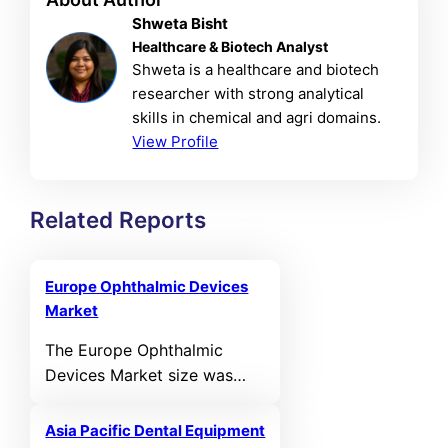
Shweta Bisht
Healthcare & Biotech Analyst
Shweta is a healthcare and biotech
researcher with strong analytical
skills in chemical and agri domains.
View Profile
Related Reports
Europe Ophthalmic Devices
Market
The Europe Ophthalmic
Devices Market size was
valued at USD 5,541.12 MN
in 2021 and reached USD
Asia Pacific Dental Equipment