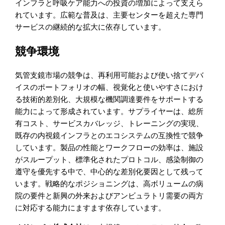
インフラと呼吸ケア能力への投資の増加によって支えら
れています。広範な普及は、主要センターを超えた専門
サービスの継続的な拡大に依存しています。
競争環境
気管支鏡市場の競争は、再利用可能および使い捨てデバ
イスのポートフォリオの幅、視覚化と使いやすさにおけ
る技術的差別化、大規模な機関調達要件をサポートする
能力によって形成されています。サプライヤーは、総所
有コスト、サービスカバレッジ、トレーニングの実現、
既存の内視鏡インフラとのエコシステムの互換性で競争
しています。製品の性能とワークフローの効率は、施設
がスループット、標準化されたプロトコル、感染制御の
遵守を優先する中で、中心的な差別化要因として残って
います。戦略的なポジショニングは、高ボリュームの病
院の要件と新興の外来およびアンビュラトリ需要の両方
に対応する能力にますます依存しています。