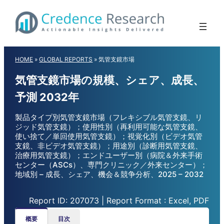
Skip
to
content
HOME
»
GLOBAL REPORTS
»
気管支鏡市場
気管支鏡市場の規模、シェア、成長、
予測 2032年
製品タイプ別気管支鏡市場（フレキシブル気管支鏡、リ
ジッド気管支鏡）；使用性別（再利用可能な気管支鏡、
使い捨て／単回使用気管支鏡）；視覚化別（ビデオ気管
支鏡、非ビデオ気管支鏡）；用途別（診断用気管支鏡、
治療用気管支鏡）；エンドユーザー別（病院＆外来手術
センター（ASCs）、専門クリニック／外来センター）；
地域別 – 成長、シェア、機会＆競争分析、2025 – 2032
Report ID: 207073 | Report Format : Excel, PDF
概要
目次