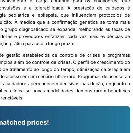
envolvimento e carga contínua para os cuidadores, que
onvulsões e a tolerabilidade. A prestação de cuidados é
ia pediátrica e epilepsia, que influenciam protocolos de
ibuição. À medida que a confirmação genética se torna mais
il, o grupo diagnosticado se expande, melhorando as taxas de
gadores e provedores enfatizam cada vez mais evidências de
ção prática para uso a longo prazo.
e gestão estabelecida de controle de crises e programas
mplos além do controle de crises. O perfil de crescimento do
 de tratamento ao longo do tempo, otimização da terapia em
o de acesso em um cenário ultra-raro. Programas de acesso ao
dos cuidadores permanecem decisivos na adoção, enquanto o
ática clínica se novas modalidades demonstrarem benefícios
erenciáveis.
matched prices!