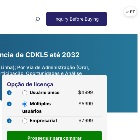
Search
ência de CDKL5 até 2032
Linha); Por Via de Administração (Oral,
articipação, Oportunidades e Análise
Opção de licença
$4999
Usuário único
Múltiplos
$5999
usuários
Empresarial
$7999