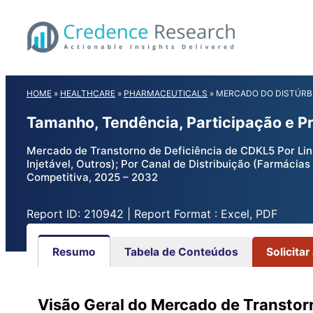
Skip
to
content
HOME
»
HEALTHCARE
»
PHARMACEUTICALS
»
MERCADO DO DISTÚRBI
Tamanho, Tendência, Participação e P
Mercado de Transtorno de Deficiência de CDKL5 Por Linh
Injetável, Outros); Por Canal de Distribuição (Farmácia
Competitiva, 2025 – 2032
Report ID: 210942 | Report Format : Excel, PDF
Resumo
Tabela de Conteúdos
Solicitar
Visão Geral do Mercado de Transtor