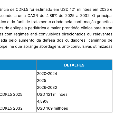
iência de CDKL5 foi estimado em USD 121 milhões em 2025 e
escendo a uma CAGR de 4,89% de 2025 a 2032. O principal
co e do funil de tratamento criado pela confirmação genética
de epilepsia pediátrica e maior prontidão clínica para tratar
es com regimes anti-convulsivos direcionados ou relevantes
iada pelo aumento da defesa dos cuidadores, caminhos de
 pipeline que abrange abordagens anti-convulsivas otimizadas
DETALHES
2020-2024
2025
2026-2032
e CDKL5 2025
USD 121 milhões
4,89%
e CDKL5 2032
USD 169 milhões