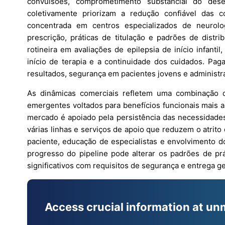
convulsões, comprometimento substancial do des
coletivamente priorizam a redução confiável das c
concentrada em centros especializados de neurolog
prescrição, práticas de titulação e padrões de distr
rotineira em avaliações de epilepsia de início infant
início de terapia e a continuidade dos cuidados. Pa
resultados, segurança em pacientes jovens e administra
As dinâmicas comerciais refletem uma combinação d
emergentes voltados para benefícios funcionais mais a
mercado é apoiado pela persistência das necessidades
várias linhas e serviços de apoio que reduzem o atrit
paciente, educação de especialistas e envolvimento 
progresso do pipeline pode alterar os padrões de pr
significativos com requisitos de segurança e entrega g
Access crucial information at un