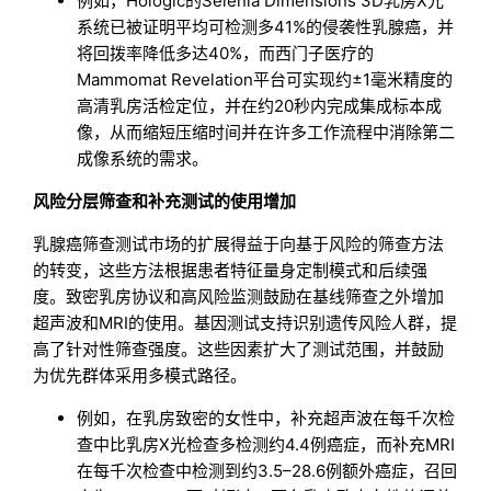
例如，Hologic的Selenia Dimensions 3D乳房X光
系统已被证明平均可检测多41%的侵袭性乳腺癌，并
将回拨率降低多达40%，而西门子医疗的
Mammomat Revelation平台可实现约±1毫米精度的
高清乳房活检定位，并在约20秒内完成集成标本成
像，从而缩短压缩时间并在许多工作流程中消除第二
成像系统的需求。
风险分层筛查和补充测试的使用增加
乳腺癌筛查测试市场的扩展得益于向基于风险的筛查方法
的转变，这些方法根据患者特征量身定制模式和后续强
度。致密乳房协议和高风险监测鼓励在基线筛查之外增加
超声波和MRI的使用。基因测试支持识别遗传风险人群，提
高了针对性筛查强度。这些因素扩大了测试范围，并鼓励
为优先群体采用多模式路径。
例如，在乳房致密的女性中，补充超声波在每千次检
查中比乳房X光检查多检测约4.4例癌症，而补充MRI
在每千次检查中检测到约3.5–28.6例额外癌症，召回