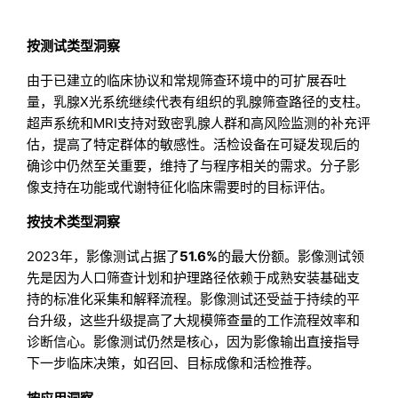
按测试类型洞察
由于已建立的临床协议和常规筛查环境中的可扩展吞吐
量，乳腺X光系统继续代表有组织的乳腺筛查路径的支柱。
超声系统和MRI支持对致密乳腺人群和高风险监测的补充评
估，提高了特定群体的敏感性。活检设备在可疑发现后的
确诊中仍然至关重要，维持了与程序相关的需求。分子影
像支持在功能或代谢特征化临床需要时的目标评估。
按技术类型洞察
2023年，影像测试占据了
51.6%
的最大份额。影像测试领
先是因为人口筛查计划和护理路径依赖于成熟安装基础支
持的标准化采集和解释流程。影像测试还受益于持续的平
台升级，这些升级提高了大规模筛查量的工作流程效率和
诊断信心。影像测试仍然是核心，因为影像输出直接指导
下一步临床决策，如召回、目标成像和活检推荐。