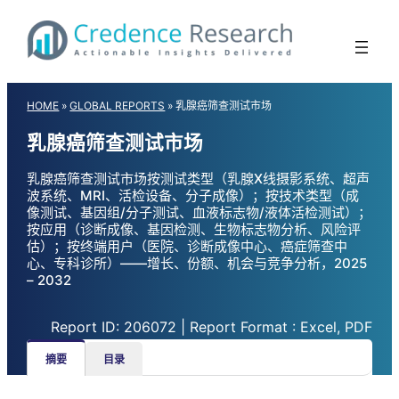
Skip
to
content
HOME
»
GLOBAL REPORTS
»
乳腺癌筛查测试市场
乳腺癌筛查测试市场
乳腺癌筛查测试市场按测试类型（乳腺X线摄影系统、超声
波系统、MRI、活检设备、分子成像）；按技术类型（成
像测试、基因组/分子测试、血液标志物/液体活检测试）；
按应用（诊断成像、基因检测、生物标志物分析、风险评
估）；按终端用户（医院、诊断成像中心、癌症筛查中
心、专科诊所）——增长、份额、机会与竞争分析，2025
– 2032
Report ID: 206072 | Report Format : Excel, PDF
摘要
目录