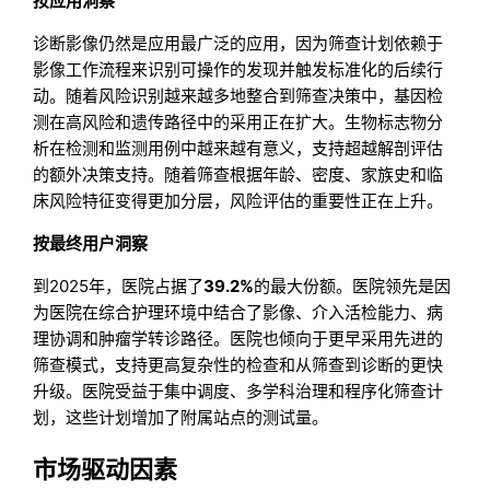
按应用洞察
诊断影像仍然是应用最广泛的应用，因为筛查计划依赖于
影像工作流程来识别可操作的发现并触发标准化的后续行
动。随着风险识别越来越多地整合到筛查决策中，基因检
测在高风险和遗传路径中的采用正在扩大。生物标志物分
析在检测和监测用例中越来越有意义，支持超越解剖评估
的额外决策支持。随着筛查根据年龄、密度、家族史和临
床风险特征变得更加分层，风险评估的重要性正在上升。
按最终用户洞察
到2025年，医院占据了
39.2%
的最大份额。医院领先是因
为医院在综合护理环境中结合了影像、介入活检能力、病
理协调和肿瘤学转诊路径。医院也倾向于更早采用先进的
筛查模式，支持更高复杂性的检查和从筛查到诊断的更快
升级。医院受益于集中调度、多学科治理和程序化筛查计
划，这些计划增加了附属站点的测试量。
市场驱动因素