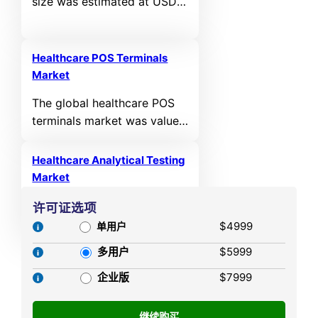
size was estimated at USD
It is anticipated to reach
6,940.47 million in 2025 and
USD 150,370.53 MN by
is expected to reach USD
2032, growing at a CAGR of
11,601.47 million by 2032,
6.76% during the forecast
Healthcare POS Terminals
growing at a CAGR of 8.94%
Market
period.
from 2025 to 2032.
The global healthcare POS
terminals market was valued
at USD 16,218 million in
2024 and is projected to
Healthcare Analytical Testing
reach USD 35,840.49 million
Market
by 2032, expanding at a
The global healthcare
许可证选项
compound annual growth
analytical testing market
$4999
rate (CAGR) of 10.42%
单用户
was valued at USD 8,183
during the forecast period,
多用户
$5999
million in 2024 and is
according to Credence
projected to reach USD
企业版
$7999
Research.
18,870.73 million by 2032,
expanding at a compound