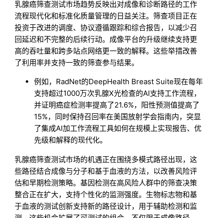
乳腺癌筛查测试市场趋势反映出对成像和诊断路径的工作
流程现代化和标准化质量管理的日益关注。筛查项目正在
投资于改进的调度、协议遵循跟踪和综合报告，以减少召
回延迟和不完整的后续行动。成像平台的升级继续支持更
高的吞吐量和跨多站点网络更一致的解释。这些举措改善
了利用率并支持一致的筛查参与结果。
例如，RadNet的DeepHealth Breast Suite现在每年
支持超过1000万次乳腺X光检查的AI支持工作流程，
并证明癌症检测率提高了21.6%，阳性预测值提高了
15%，同时保持召回率在美国放射学会指南内，突显
了集成AI加工作流程工具如何在规模上实现报告、优
先级和解释的现代化。
乳腺癌筛查测试市场的机遇正在围绕多模式路径出现，这
些路径结合成像与分子和基于血液的方法，以改善风险评
估和早期检测策略。基因检测在高风险人群中的筛查决策
整合正在扩大，支持个性化的监测强度。生物标志物和基
于血液的测试创新支持新的路径设计，用于辅助检测和监
测。这些机会扩展了可测试的组合，不仅限于成像路径，