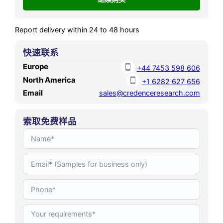
annual growth rate (CAGR)
of 11.01% during the forecast
Report delivery within 24 to 48 hours
period,
快速联系
Europe
+44 7453 598 606
North America
+1 6282 627 656
Email
sales@credenceresearch.com
索取免费样品