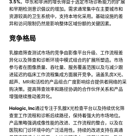
3.5%
。中东和非洲的增长得益于选定市场诊断能力的扩展
和早期检测意识倡议的增加。需求通常集中在主要城市和
资源较高的卫生系统中，支持本地化采用。基础设施的差
异和访问限制仍然是影响整体区域份额的关键因素。
竞争格局
乳腺癌筛查测试市场的竞争由影像平台升级、工作流程差
异化以及筛查和诊断环境中模式组合的扩展所塑造。市场
参与者在图像质量、吞吐量、服务覆盖范围以及与减少跟
进延迟的临床工作流程集成方面展开竞争。涵盖乳房X光、
超声、MRI和活检的产品组合广度影响综合提供者网络的采
购决策。提高筛查效率和路径协调的合作伙伴关系和产品
增强继续推动差异化。
Hologic, Inc
通过专注于乳腺X光检查平台以及持续优化筛
查室工作流程和诊断后续路径，保持着强大的市场地位。
产品策略强调成像性能的改进、工作流程的整合，以及在
医院和门诊环境中的广泛适用性。持续的改进支持在高通