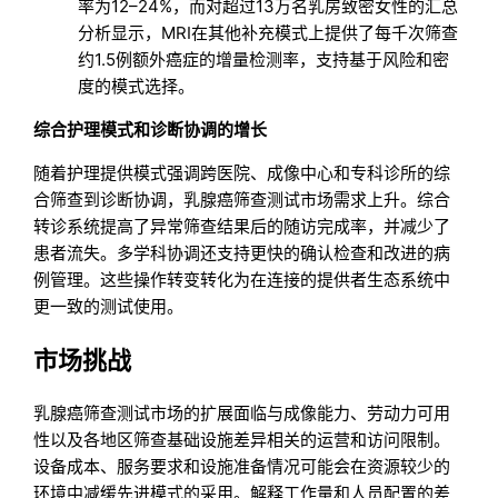
率为12–24%，而对超过13万名乳房致密女性的汇总
分析显示，MRI在其他补充模式上提供了每千次筛查
约1.5例额外癌症的增量检测率，支持基于风险和密
度的模式选择。
综合护理模式和诊断协调的增长
随着护理提供模式强调跨医院、成像中心和专科诊所的综
合筛查到诊断协调，乳腺癌筛查测试市场需求上升。综合
转诊系统提高了异常筛查结果后的随访完成率，并减少了
患者流失。多学科协调还支持更快的确认检查和改进的病
例管理。这些操作转变转化为在连接的提供者生态系统中
更一致的测试使用。
市场挑战
乳腺癌筛查测试市场的扩展面临与成像能力、劳动力可用
性以及各地区筛查基础设施差异相关的运营和访问限制。
设备成本、服务要求和设施准备情况可能会在资源较少的
环境中减缓先进模式的采用。解释工作量和人员配置的差