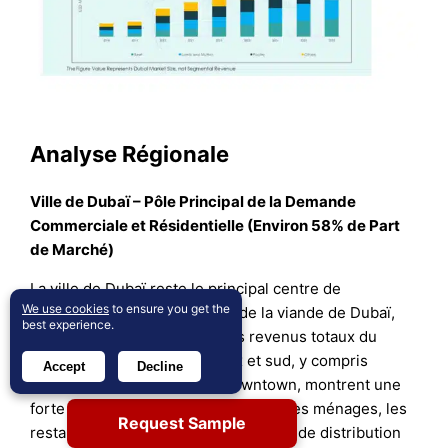
Analyse Régionale
Ville de Dubaï – Pôle Principal de la Demande
Commerciale et Résidentielle (Environ 58% de Part
de Marché)
La ville de Dubaï reste le principal centre de
We use cookies
to ensure you get the
consommation sur le marché de la viande de Dubaï,
best experience.
contribuant à près de 58% des revenus totaux du
marché. Les districts centraux et sud, y compris
Accept
Decline
Business Bay, Al Barsha et Downtown, montrent une
forte consommation de viande dans les ménages, les
Request Sample
restaurants et les hôtels. Les chaînes de distribution