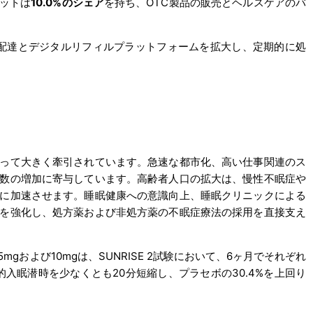
ットは
10.0%のシェア
を持ち、OTC製品の販売とヘルスケアのバ
は、同日処方箋配達とデジタルリフィルプラットフォームを拡大し、定期的に処
。
って大きく牽引されています。急速な都市化、高い仕事関連のス
数の増加に寄与しています。高齢者人口の拡大は、慢性不眠症や
に加速させます。睡眠健康への意識向上、睡眠クリニックによる
を強化し、処方薬および非処方薬の不眠症療法の採用を直接支え
mgおよび10mgは、SUNRISE 2試験において、6ヶ月でそれぞれ
観的入眠潜時を少なくとも20分短縮し、プラセボの30.4%を上回り