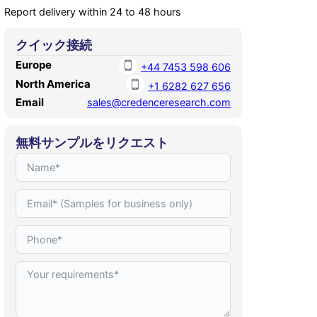
Report delivery within 24 to 48 hours
クイック接続
Europe
+44 7453 598 606
North America
+1 6282 627 656
Email
sales@credenceresearch.com
無料サンプルをリクエスト