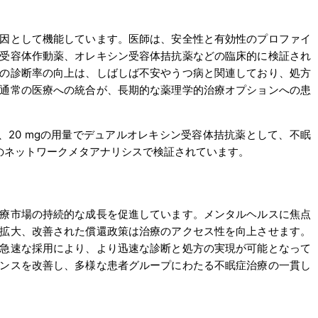
因として機能しています。医師は、安全性と有効性のプロファイ
受容体作動薬、オレキシン受容体拮抗薬などの臨床的に検証され
の診断率の向上は、しばしば不安やうつ病と関連しており、処方
通常の医療への統合が、長期的な薬理学的治療オプションへの患
20 mgの用量でデュアルオレキシン受容体拮抗薬として、不眠
のネットワークメタアナリシスで検証されています。
療市場の持続的な成長を促進しています。メンタルヘルスに焦点
拡大、改善された償還政策は治療のアクセス性を向上させます。
急速な採用により、より迅速な診断と処方の実現が可能となって
ンスを改善し、多様な患者グループにわたる不眠症治療の一貫し