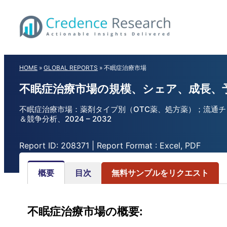
Skip
to
content
HOME
»
GLOBAL REPORTS
»
不眠症治療市場
不眠症治療市場の規模、シェア、成長、予測
不眠症治療市場：薬剤タイプ別（OTC薬、処方薬）；流通チ
＆競争分析、2024 – 2032
Report ID: 208371 | Report Format : Excel, PDF
概要
目次
無料サンプルをリクエスト
不眠症治療市場の概要: