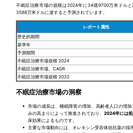
不眠症治療市場の規模は2024年に34億9700万米ドルと
3588万米ドルに達すると予測されています。
レポート属性
歴史的期間
基準年
予測期間
不眠症治療市場規模 2024
不眠症治療市場、CAGR
不眠症治療市場規模 2032
不眠症治療市場の洞察
市場の成長は、睡眠障害の増加、高齢者人口の増加
みの高まりによって推進されており、
2024年には
床効果によるものです。
主要な市場動向には、オレキシン受容体拮抗薬の採用