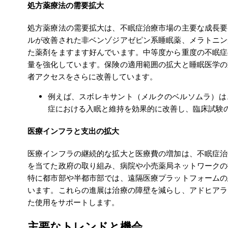
処方薬療法の需要拡大
処方薬療法の需要拡大は、不眠症治療市場の主要な成長要
ルが改善された非ベンゾジアゼピン系睡眠薬、メラトニン
た薬剤をますます好んでいます。中等度から重度の不眠症
量を強化しています。保険の適用範囲の拡大と睡眠医学の
者アクセスをさらに改善しています。
例えば、スボレキサント（メルクのベルソムラ）は、
症における入眠と維持を効果的に改善し、臨床試験
医療インフラと支出の拡大
医療インフラの継続的な拡大と医療費の増加は、不眠症治
を当てた政府の取り組み、病院や小売薬局ネットワークの
特に都市部や半都市部では、遠隔医療プラットフォームの
います。これらの進展は治療の障壁を減らし、アドヒアラ
た使用をサポートします。
主要なトレンドと機会