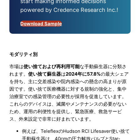
start making informed decisions
powered by Credence Research Inc.!
Download Sample
モダリティ別
市場は
使い捨ておよび再利用可能
な手動蘇生器に分類さ
れます。
使い捨て蘇生器
は
2024年に57.8%
の最大シェア
を持ち、主に交差感染や院内感染への懸念の高まりが原
因です。使い捨て医療機器に対する規制の強化と、集中
治療室での感染管理の必要性が採用を促進しています。
これらのデバイスは、滅菌やメンテナンスの必要がない
ため、運用の利便性を提供し、緊急医療、救急サービ
ス、外来設定で非常に好まれています。
例えば、TeleflexのHudson RCI Lifesaver使い捨て
手動蘇生器は、40cmの圧力解放バルブとStar-