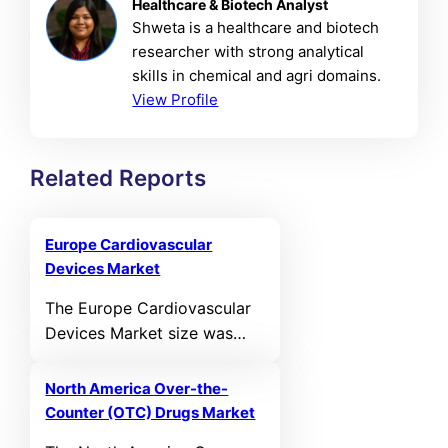
Healthcare & Biotech Analyst
Shweta is a healthcare and biotech
researcher with strong analytical
skills in chemical and agri domains.
View Profile
Related Reports
Europe Cardiovascular
Devices Market
The Europe Cardiovascular
Devices Market size was
valued at USD 11,331.07 MN
in 2021 and reached USD
North America Over-the-
14,497.23 MN in 2025. It is
Counter (OTC) Drugs Market
anticipated to reach USD