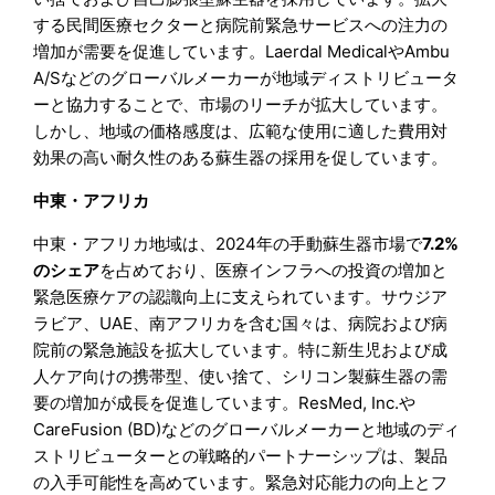
する民間医療セクターと病院前緊急サービスへの注力の
増加が需要を促進しています。Laerdal MedicalやAmbu
A/Sなどのグローバルメーカーが地域ディストリビュータ
ーと協力することで、市場のリーチが拡大しています。
しかし、地域の価格感度は、広範な使用に適した費用対
効果の高い耐久性のある蘇生器の採用を促しています。
中東・アフリカ
中東・アフリカ地域は、2024年の手動蘇生器市場で
7.2%
のシェア
を占めており、医療インフラへの投資の増加と
緊急医療ケアの認識向上に支えられています。サウジア
ラビア、UAE、南アフリカを含む国々は、病院および病
院前の緊急施設を拡大しています。特に新生児および成
人ケア向けの携帯型、使い捨て、シリコン製蘇生器の需
要の増加が成長を促進しています。ResMed, Inc.や
CareFusion (BD)などのグローバルメーカーと地域のディ
ストリビューターとの戦略的パートナーシップは、製品
の入手可能性を高めています。緊急対応能力の向上とフ