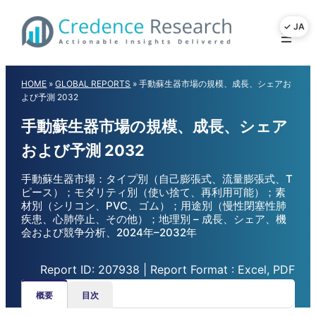
Skip
to
content
HOME
»
GLOBAL REPORTS
»
手動蘇生器市場の規模、成長、シェアお
よび予測 2032
手動蘇生器市場の規模、成長、シェア
および予測 2032
手動蘇生器市場：タイプ別（自己膨張式、流量膨張式、T
ピース）；モダリティ別（使い捨て、再利用可能）；素
材別（シリコン、PVC、ゴム）；用途別（慢性閉塞性肺
疾患、心肺停止、その他）；地理別 – 成長、シェア、機
会および競争分析、2024年–2032年
Report ID: 207938 | Report Format : Excel, PDF
概要
目次