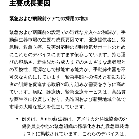
主要成長要因
緊急および病院前ケアでの採用の増加
緊急および病院前の設定での迅速な介入への強調が、手
動蘇生器市場の主要な成長要因です。医療提供者は、緊
急時、救急医療、災害対応時の即時換気サポートのため
にこれらのデバイスにますます依存しています。持ち運
びの容易さ、新生児から成人までのさまざまな患者層と
の互換性、電源なしで機能する能力が、手動蘇生器を不
可欠なものにしています。緊急事態への備えと初動対応
者の訓練を促進する政府の取り組みが需要をさらに高め
ています。病院、診療所、緊急医療サービスは、高品質
な蘇生器に投資しており、先進国および新興地域全体で
市場の大幅な拡大を促進しています。
例えば、Ambu蘇生器は、アメリカ外科医協会の外
傷委員会や他の緊急組織の標準化された救急車装備
リストに掲載されています。これらのデバイスは、