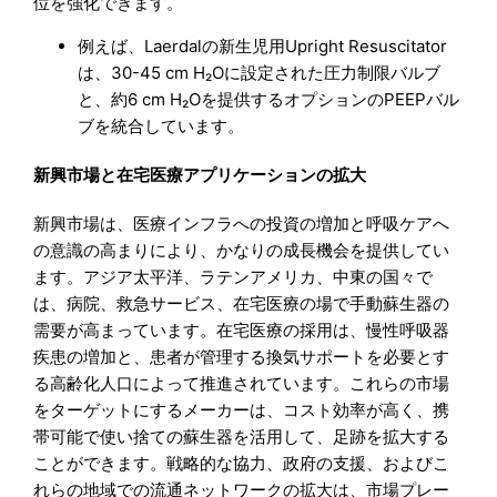
位を強化できます。
例えば、Laerdalの新生児用Upright Resuscitator
は、30-45 cm H₂Oに設定された圧力制限バルブ
と、約6 cm H₂Oを提供するオプションのPEEPバル
ブを統合しています。
新興市場と在宅医療アプリケーションの拡大
新興市場は、医療インフラへの投資の増加と呼吸ケアへ
の意識の高まりにより、かなりの成長機会を提供してい
ます。アジア太平洋、ラテンアメリカ、中東の国々で
は、病院、救急サービス、在宅医療の場で手動蘇生器の
需要が高まっています。在宅医療の採用は、慢性呼吸器
疾患の増加と、患者が管理する換気サポートを必要とす
る高齢化人口によって推進されています。これらの市場
をターゲットにするメーカーは、コスト効率が高く、携
帯可能で使い捨ての蘇生器を活用して、足跡を拡大する
ことができます。戦略的な協力、政府の支援、およびこ
れらの地域での流通ネットワークの拡大は、市場プレー