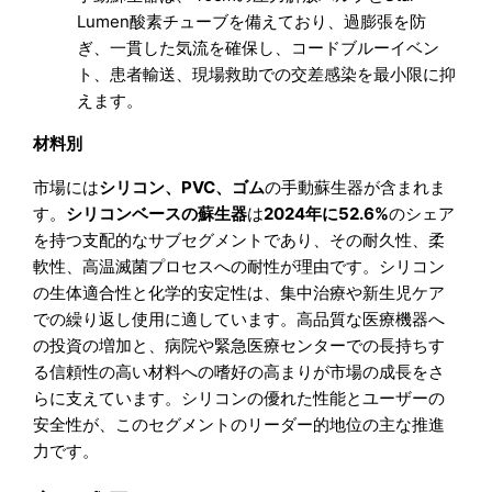
Lumen酸素チューブを備えており、過膨張を防
ぎ、一貫した気流を確保し、コードブルーイベン
ト、患者輸送、現場救助での交差感染を最小限に抑
えます。
材料別
市場には
シリコン、PVC、ゴム
の手動蘇生器が含まれま
す。
シリコンベースの蘇生器
は
2024年に52.6%
のシェア
を持つ支配的なサブセグメントであり、その耐久性、柔
軟性、高温滅菌プロセスへの耐性が理由です。シリコン
の生体適合性と化学的安定性は、集中治療や新生児ケア
での繰り返し使用に適しています。高品質な医療機器へ
の投資の増加と、病院や緊急医療センターでの長持ちす
る信頼性の高い材料への嗜好の高まりが市場の成長をさ
らに支えています。シリコンの優れた性能とユーザーの
安全性が、このセグメントのリーダー的地位の主な推進
力です。