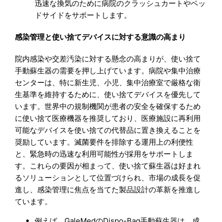
迅速な換気のために病院のクラッシュカートやベッ
ドサイドをサポートします。
感染管理と使い捨てデバイスに対する意識の高まり
院内感染や交差汚染に対する懸念の高まりが、使い捨て
手動蘇生器の需要を押し上げています。病院や集中治療
センターは、特に新生児、小児、集中治療室で厳格な衛
生基準を維持するために、使い捨てデバイスを優先して
います。世界中の規制機関が患者の安全を確保するため
に使い捨て医療機器を推奨しており、医療施設に再利用
可能なデバイスを使い捨ての代替品に置き換えることを
奨励しています。滅菌要件を排除する運用上の利便性
と、緊急時の迅速な利用可能性が採用をサポートしま
す。これらの要因が相まって、使い捨て蘇生器は好まれ
るソリューションとして位置づけられ、市場の成長を促
進し、感染管理に焦点を当てた製品設計の革新を推進し
ています。
例えば、GaleMedのDispo-Bag手動蘇生器は、成