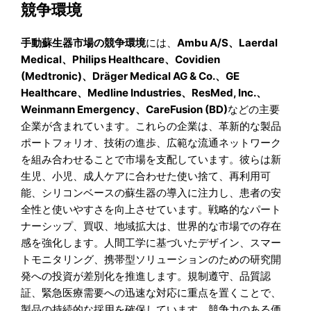
競争環境
手動蘇生器市場の競争環境
には、
Ambu A/S、Laerdal
Medical、Philips Healthcare、Covidien
(Medtronic)、Dräger Medical AG & Co.、GE
Healthcare、Medline Industries、ResMed, Inc.、
Weinmann Emergency、CareFusion (BD)
などの主要
企業が含まれています。これらの企業は、革新的な製品
ポートフォリオ、技術の進歩、広範な流通ネットワーク
を組み合わせることで市場を支配しています。彼らは新
生児、小児、成人ケアに合わせた使い捨て、再利用可
能、シリコンベースの蘇生器の導入に注力し、患者の安
全性と使いやすさを向上させています。戦略的なパート
ナーシップ、買収、地域拡大は、世界的な市場での存在
感を強化します。人間工学に基づいたデザイン、スマー
トモニタリング、携帯型ソリューションのための研究開
発への投資が差別化を推進します。規制遵守、品質認
証、緊急医療需要への迅速な対応に重点を置くことで、
製品の持続的な採用を確保しています。競争力のある価