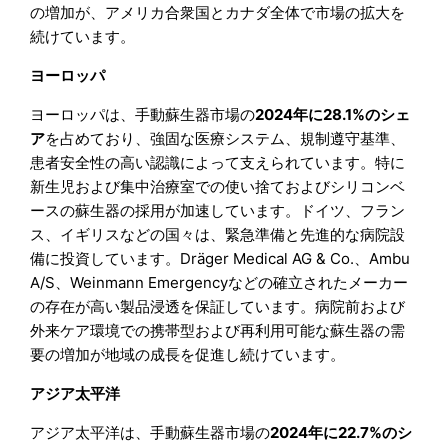
の増加が、アメリカ合衆国とカナダ全体で市場の拡大を
続けています。
ヨーロッパ
ヨーロッパは、手動蘇生器市場の
2024年に28.1%のシェ
ア
を占めており、強固な医療システム、規制遵守基準、
患者安全性の高い認識によって支えられています。特に
新生児および集中治療室での使い捨ておよびシリコンベ
ースの蘇生器の採用が加速しています。ドイツ、フラン
ス、イギリスなどの国々は、緊急準備と先進的な病院設
備に投資しています。Dräger Medical AG & Co.、Ambu
A/S、Weinmann Emergencyなどの確立されたメーカー
の存在が高い製品浸透を保証しています。病院前および
外来ケア環境での携帯型および再利用可能な蘇生器の需
要の増加が地域の成長を促進し続けています。
アジア太平洋
アジア太平洋は、手動蘇生器市場の
2024年に22.7%のシ