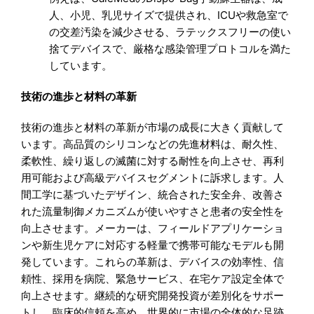
人、小児、乳児サイズで提供され、ICUや救急室で
の交差汚染を減少させる、ラテックスフリーの使い
捨てデバイスで、厳格な感染管理プロトコルを満た
しています。
技術の進歩と材料の革新
技術の進歩と材料の革新が市場の成長に大きく貢献して
います。高品質のシリコンなどの先進材料は、耐久性、
柔軟性、繰り返しの滅菌に対する耐性を向上させ、再利
用可能および高級デバイスセグメントに訴求します。人
間工学に基づいたデザイン、統合された安全弁、改善さ
れた流量制御メカニズムが使いやすさと患者の安全性を
向上させます。メーカーは、フィールドアプリケーショ
ンや新生児ケアに対応する軽量で携帯可能なモデルも開
発しています。これらの革新は、デバイスの効率性、信
頼性、採用を病院、緊急サービス、在宅ケア設定全体で
向上させます。継続的な研究開発投資が差別化をサポー
トし、臨床的信頼を高め、世界的に市場の全体的な足跡