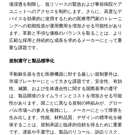
場浸透を制限し、低リソースの緊急および事前病院ケア
ユニットへのアクセスを制約します。さらに、高度なデ
バイスを効果的に使用するための医療専門家のトレーニ
ングへの初期投資が運用費用を増加させる可能性があり
ます。革新と手頃な価格のバランスを取ることは、より
広範な採用と持続的な成長を求めるメーカーにとって重
要な課題です。
規制遵守と製品標準化
手動蘇生器を含む医療機器に対する厳しい規制要件は、
市場プレーヤーにとって大きな課題です。安全性、有効
性、滅菌、および生体適合性に関する国際基準の遵守
は、製品開発のタイムラインとコストを増加させる可能
性があります。国ごとに異なる規制の枠組みが、グロー
バル市場への参入を複雑にし、メーカーにとって障害を
生み出します。性能、材料品質、デザインの標準化を確
保することは、規制承認と臨床的信頼を得るために重要
です。遅延や不遵守は、製品のリコール、訴訟リスク、