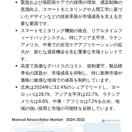
緊急および病院前ケアでの採用の増加、感染制御の
意識向上、スマートモニタリングや人間工学に基づ
いたデザインなどの技術革新が市場成長を支える主
要な要因です。
スマートモニタリング機能の統合、リアルタイムフ
ィードバックシステム、特にアジア太平洋、ラテン
アメリカ、中東での在宅ケアアプリケーションの拡
大が、新たな成長機会を生む重要な市場トレンドで
す。
高度で高価なデバイスのコスト、規制遵守、製品標
準化の課題が、市場成長を抑制し、特に新興市場や
価格に敏感な地域での成長を制約しています。
北米は2024年に32.4%のシェアでリードし、ヨー
ロッパは28.1%、アジア太平洋は22.7%、ラテンア
メリカは9.6%、中東・アフリカは7.2%を占め、地
域の強い採用と市場の可能性を反映しています。