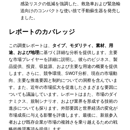
感染リスクの低減を強調した、救急車および緊急輸
送向けのコンパクトな使い捨て手動蘇生器を発売し
ました。
レポートのカバレッジ
この調査レポートは、
タイプ
、
モダリティ、素材、用
途
、および
地理
に基づく詳細な分析を提供します。主要
な市場プレイヤーを詳細に説明し、彼らのビジネス、製
品提供、投資、収益源、および主要な用途の概要を提供
します。さらに、競争環境、SWOT分析、現在の市場動
向、主要な推進要因と制約についての洞察を含んでいま
す。また、近年の市場拡大を促進したさまざまな要因に
ついても議論しています。レポートはまた、市場のダイ
ナミクス、規制シナリオ、および業界を形成する技術の
進歩についても探ります。外部要因と世界経済の変化が
市場成長に与える影響を評価します。最後に、新規参入
者および既存企業が市場の複雑さを乗り越えるための戦
略的推奨事項を提供します。