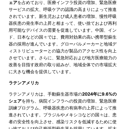
ェア
を占めており、医療インフラ投資の増加、緊急医療
サービスの拡大、呼吸ケアの認識の高まりによって推進
されています。新生児および成人患者の増加、慢性呼吸
器疾患の発生率の上昇と相まって、使い捨ておよび再利
用可能なデバイスの需要を促進しています。中国、イン
ド、日本などの国々では、費用対効果の高い携帯型蘇生
器の採用が進んでいます。グローバルメーカーと地域デ
ィストリビューターとの協力が製品のアクセス性を向上
させています。さらに、緊急対応および地方医療能力の
改善を目指す政府の取り組みが、地域全体での市場拡大
に大きな機会を提供しています。
ラテンアメリカ
ラテンアメリカは、手動蘇生器市場の
2024年に9.6%の
シェア
を持ち、病院インフラへの投資の増加、緊急医療
訓練プログラム、呼吸器疾患の有病率の上昇によって推
進されています。ブラジルやメキシコなどの国々は、患
者の安全性を向上させ、感染リスクを低減するために使
い捨ておよび自己膨張型蘇生器を採用しています。拡大