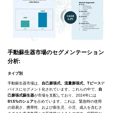
手動蘇生器市場のセグメンテーション
分析:
タイプ別
手動蘇生器市場は、
自己膨張式、流量膨張式、Tピース
デ
バイスにセグメント化されています。これらの中で、
自
己膨張式蘇生器
が市場を支配しており、2024年には
61.5%のシェア
を占めています。これは、緊急時の使用
の容易さ、携帯性、および新生児、小児、成人を含むさ