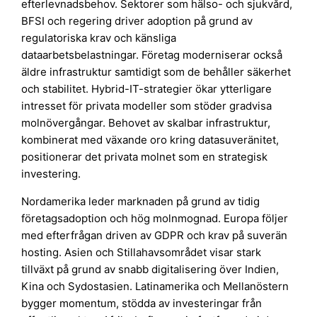
efterlevnadsbehov. Sektorer som hälso- och sjukvård,
BFSI och regering driver adoption på grund av
regulatoriska krav och känsliga
dataarbetsbelastningar. Företag moderniserar också
äldre infrastruktur samtidigt som de behåller säkerhet
och stabilitet. Hybrid-IT-strategier ökar ytterligare
intresset för privata modeller som stöder gradvisa
molnövergångar. Behovet av skalbar infrastruktur,
kombinerat med växande oro kring datasuveränitet,
positionerar det privata molnet som en strategisk
investering.
Nordamerika leder marknaden på grund av tidig
företagsadoption och hög molnmognad. Europa följer
med efterfrågan driven av GDPR och krav på suverän
hosting. Asien och Stillahavsområdet visar stark
tillväxt på grund av snabb digitalisering över Indien,
Kina och Sydostasien. Latinamerika och Mellanöstern
bygger momentum, stödda av investeringar från