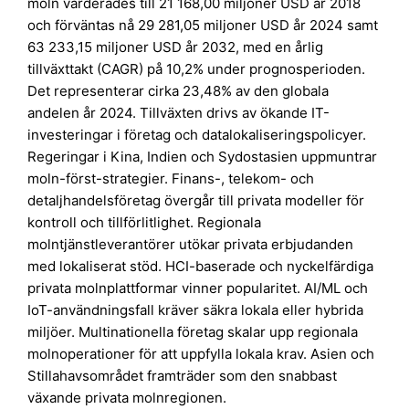
moln värderades till 21 168,00 miljoner USD år 2018
och förväntas nå 29 281,05 miljoner USD år 2024 samt
63 233,15 miljoner USD år 2032, med en årlig
tillväxttakt (CAGR) på 10,2% under prognosperioden.
Det representerar cirka 23,48% av den globala
andelen år 2024. Tillväxten drivs av ökande IT-
investeringar i företag och datalokaliseringspolicyer.
Regeringar i Kina, Indien och Sydostasien uppmuntrar
moln-först-strategier. Finans-, telekom- och
detaljhandelsföretag övergår till privata modeller för
kontroll och tillförlitlighet. Regionala
molntjänstleverantörer utökar privata erbjudanden
med lokaliserat stöd. HCI-baserade och nyckelfärdiga
privata molnplattformar vinner popularitet. AI/ML och
IoT-användningsfall kräver säkra lokala eller hybrida
miljöer. Multinationella företag skalar upp regionala
molnoperationer för att uppfylla lokala krav. Asien och
Stillahavsområdet framträder som den snabbast
växande privata molnregionen.