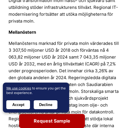
Digital transformation inom hälso- och sjukvård samt
utbildning stöder infrastrukturens tillväxt. Regional IT-
modernisering fortsätter att utöka möjligheterna för
privata moln.
Mellanöstern
Mellanösterns marknad för privata moln värderades till
3 307,50 miljoner USD år 2018 och förväntas nå 4
063,82 miljoner USD år 2024 samt 7 043,35 miljoner
USD år 2032, med en årlig tillväxttakt (CAGR) på 7,2%
under prognosperioden. Det innehar cirka 3,26% av
den globala andelen år 2024. Regeringsledda digitala
agendor i Förenade Arabemiraten och Saudiarabien
We use cookies
to ensure you get the
ökar investeringarna i privata moln. Storskaliga smarta
best experience.
städer, försvars- och hälso- och sjukvårdsprojekt
kräver säker infrastruktur. Företag inom olje- och
Accept
Decline
energisektorerna antar privata moln för datakontroll.
Regionala datacenter expanderar för att stödja lokal
Request Sample
hosting. Hanterade privata moln får fäste där interna