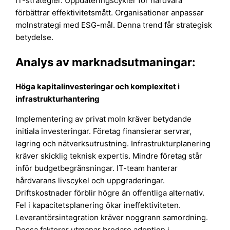
IT-strategier. Uppdateringscykler för hårdvara
förbättrar effektivitetsmått. Organisationer anpassar
molnstrategi med ESG-mål. Denna trend får strategisk
betydelse.
Analys av marknadsutmaningar:
Höga kapitalinvesteringar och komplexitet i
infrastrukturhantering
Implementering av privat moln kräver betydande
initiala investeringar. Företag finansierar servrar,
lagring och nätverksutrustning. Infrastrukturplanering
kräver skicklig teknisk expertis. Mindre företag står
inför budgetbegränsningar. IT-team hanterar
hårdvarans livscykel och uppgraderingar.
Driftskostnader förblir högre än offentliga alternativ.
Fel i kapacitetsplanering ökar ineffektiviteten.
Leverantörsintegration kräver noggrann samordning.
Dessa faktorer utmanar bredare adoption i