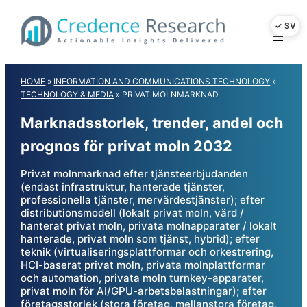
Skip
to
content
HOME
»
INFORMATION AND COMMUNICATIONS TECHNOLOGY
»
TECHNOLOGY & MEDIA
»
PRIVAT MOLNMARKNAD
Marknadsstorlek, trender, andel och
prognos för privat moln 2032
Privat molnmarknad efter tjänsteerbjudanden
(endast infrastruktur, hanterade tjänster,
professionella tjänster, mervärdestjänster); efter
distributionsmodell (lokalt privat moln, värd /
hanterat privat moln, privata molnapparater / lokalt
hanterade, privat moln som tjänst, hybrid); efter
teknik (virtualiseringsplattformar och orkestrering,
HCI-baserat privat moln, privata molnplattformar
och automation, privata moln turnkey-apparater,
privat moln för AI/GPU-arbetsbelastningar); efter
företagsstorlek (stora företag, mellanstora företag,