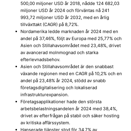
500,00 miljoner USD år 2018, nådde 124 682,03
miljoner USD år 2024 och förväntas nå 241
993,72 miljoner USD år 2032, med en årlig
tillväxttakt (CAGR) på 8,72%.
Nordamerika ledde marknaden år 2024 med en
andel på 37,46%, följt av Europa med 25,77% och
Asien och Stillahavsområdet med 23,48%, drivet
av avancerad molnmognad och starka
efterlevnadsbehov.
Asien och Stillahavsområdet är den snabbast
växande regionen med en CAGR på 10,2% och en
andel på 23,48% år 2024, stödd av snabb
företagsdigitalisering och lokaliserad
infrastrukturexpansion.
Företagsapplikationer hade den största
arbetsbelastningsandelen år 2024 med 38,4%,
drivet av efterfrågan på stabil och säker hosting
av kritiska affärssystem.
Hanserade tjänster stod för 34,7% av