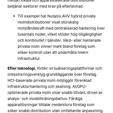
medan lokala och apparatbaserade distributioner
betjänar sektorer med krav på efterlevnad.
Till exempel har Nutanix AHV hybrid privata
molndistributioner visat storskalig
motståndskraft med centraliserad hantering över
tusentals noder, vilket stöder hög tillgänglighet
och kontinuitet i tjänster. Värd- eller hanterade
privata moln vinner mark bland företag som
söker kontroll utan att underhålla intern
infrastruktur.
Efter teknologi,
förblir virtualiseringsplattformar och
orkestreringsverktyg grundläggande över företag.
HCI-baserade privata moln möjliggör förenklad
infrastrukturhantering och skalning. AI/GPU-
optimerade privata moln visar snabb tillväxt, drivet av
analys- och modellträningsbehov. Färdiga
apparatlösningar tilltalar medelstora företag som
söker snabb distribution utan omfattande anpassning.