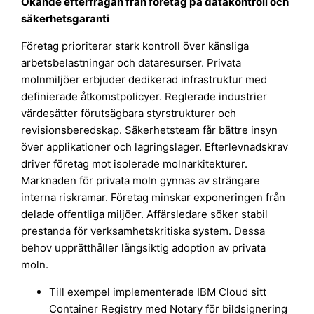
Ökande efterfrågan från företag på datakontroll och
säkerhetsgaranti
Företag prioriterar stark kontroll över känsliga
arbetsbelastningar och dataresurser. Privata
molnmiljöer erbjuder dedikerad infrastruktur med
definierade åtkomstpolicyer. Reglerade industrier
värdesätter förutsägbara styrstrukturer och
revisionsberedskap. Säkerhetsteam får bättre insyn
över applikationer och lagringslager. Efterlevnadskrav
driver företag mot isolerade molnarkitekturer.
Marknaden för privata moln gynnas av strängare
interna riskramar. Företag minskar exponeringen från
delade offentliga miljöer. Affärsledare söker stabil
prestanda för verksamhetskritiska system. Dessa
behov upprätthåller långsiktig adoption av privata
moln.
Till exempel implementerade IBM Cloud sitt
Container Registry med Notary för bildsignering