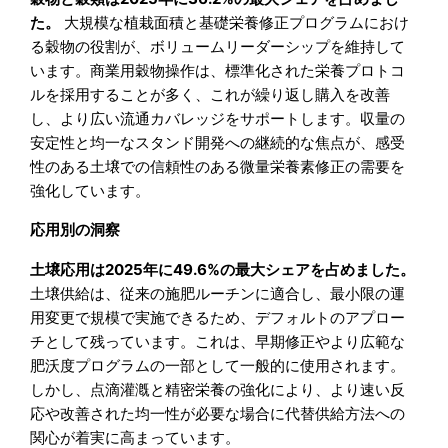
た。
大規模な植栽面積と基礎栄養修正プログラムにおけ
る穀物の役割が、ボリュームリーダーシップを維持して
います。商業用穀物操作は、標準化された栄養プロトコ
ルを採用することが多く、これが繰り返し購入を改善
し、より広い流通カバレッジをサポートします。収量の
安定性と均一なスタンド開発への継続的な焦点が、感受
性のある土壌での信頼性のある微量栄養素修正の需要を
強化しています。
応用別の洞察
土壌応用は2025年に49.6%の最大シェアを占めました。
土壌供給は、従来の施肥ルーチンに適合し、最小限の運
用変更で規模で実施できるため、デフォルトのアプロー
チとして残っています。これは、早期修正やより広範な
肥沃度プログラムの一部として一般的に使用されます。
しかし、点滴灌漑と精密栄養の強化により、より速い反
応や改善された均一性が必要な場合に代替供給方法への
関心が着実に高まっています。