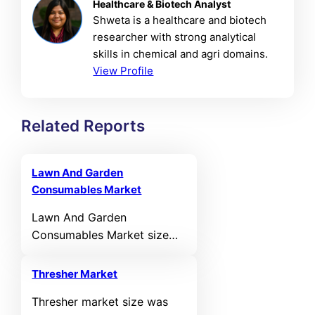
Healthcare & Biotech Analyst
Shweta is a healthcare and biotech
researcher with strong analytical
skills in chemical and agri domains.
View Profile
Related Reports
Lawn And Garden
Consumables Market
Lawn And Garden
Consumables Market size
was valued USD 22918.6
million in 2024 and is
Thresher Market
anticipated to reach USD
Thresher market size was
36035.47 million by 2032, at