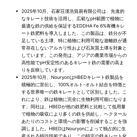
2025年10月、石家荘漢浩貿易有限公司は、先進的
なキレート技術を活用し、広範なpH範囲で植物に
最適な鉄の供給を保証するEDDHA Fe 6%有機キレ
ート鉄肥料を導入しました。この製品は、鉄分が不
足している土壌、特に植物に利用可能な遊離鉄が通
常存在しないアルカリ性および石灰質土壌を対象と
しています。この発売は、アジアの農業市場からの
高性能でpH安定性のあるキレート鉄の需要の高ま
りを反映しています。
2025年10月、NouryonはHBEDキレート鉄製品を
積極的に宣伝し、100%オルト-オルト結合を特徴と
する世界唯一の鉄キレートとして区別しました。こ
れにより、鉄は植物に完全に生物利用可能になりま
す。同社は、HBEDが他の鉄肥料と比較して低用量
で植物の吸収により多くの鉄を供給し、ヘクタール
あたりのコストと環境への影響を削減することを強
調しました。HBEDはNouryonによって独占的に生
産される特許技術であり、この特定の鉄キレート化