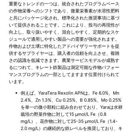
重要なトレンドの一つは、統合されたプログラムベース
の作物栄養へのシフトであり、微量栄養素が水溶性肥料
と共にパッケージ化され、標準化された推奨事項に基づ
いて提供されることです。これにより、投与の再現性が
向上し、取り扱いやすく、混合しやすく、定期的なスケ
ジュールで適用しやすい製品への需要が強化されます。
作物および土壌に特化したアドバイザリーサポートを提
供するサプライヤーは、購入者の信頼を向上させ、複雑
さの認識を低減できます。農業サービスモデルが成熟す
るにつれて、キレート鉄製品は測定可能な作物パフォー
マンスプログラムの一部としてますます位置付けられて
います。
例えば、YaraTera Rexolin APNは、Fe 6.0%、Mn
2.4%、Zn 1.3%、Cu 0.25%、B 0.85%、Mo 0.25%
を単一の微小顆粒に組み合わせており、Yaraは水耕
栽培の野菜作物に対して15 μmol/L Fe（0.8
mg/L）、花作物に対して25-35 μmol/L Fe（1.4-
2.0 mg/L）の継続的な鉄レベルを推奨しており、キ