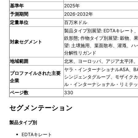
基準年
2025年
予測期間
2026-2032年
定量単位
百万米ドル
製品タイプ別展望: EDTAキレート
鉄形態; 作物タイプ別展望: 穀物
対象セグメント
望: 土壌施用、葉面散布、灌漑、ハ
分解性リガンド
地域範囲
北米、ヨーロッパ、アジア太平洋
ヤラ・インターナショナルASA、BASF 
プロファイルされた主要
シンジェンタグループ、モザイク
企業
ル・インターナショナル・リミテッド、
ページ数
330
セグメンテーション
製品タイプ別
EDTAキレート