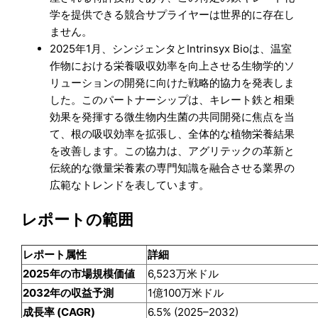
学を提供できる競合サプライヤーは世界的に存在し
ません。
2025年1月、シンジェンタとIntrinsyx Bioは、温室
作物における栄養吸収効率を向上させる生物学的ソ
リューションの開発に向けた戦略的協力を発表しま
した。このパートナーシップは、キレート鉄と相乗
効果を発揮する微生物内生菌の共同開発に焦点を当
て、根の吸収効率を拡張し、全体的な植物栄養結果
を改善します。この協力は、アグリテックの革新と
伝統的な微量栄養素の専門知識を融合させる業界の
広範なトレンドを表しています。
レポートの範囲
レポート属性
詳細
2025年の市場規模価値
6,523万米ドル
2032年の収益予測
1億100万米ドル
成長率 (CAGR)
6.5% (2025–2032)