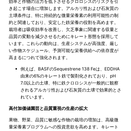
効率と作物の活力を低下させるクロロシスのリスクを引
き起こす場合に増加します。アルカリ性および石灰質の
土壌条件は、特に持続的な微量栄養素の利用可能性の制
約と関連しており、安定した鉄栄養の役割を高めます。
栽培者は吸収効率を改善し、欠乏事象に関連する収量と
品質の変動を減少させるためにキレート形態を採用して
います。これらの動向は、生産システムが高強度、厳し
い作物スケジュール、予測可能な栄養供給への依存度が
高まるにつれて強化されます。
例えば、BASFのSequestrene 138 Feは、EDDHA
由来の6%のキレート鉄で製剤化されており、pH
7.0以上の土壌、特に鉄クロロシスが一般的に観察
されるアルカリ性および石灰質の土壌で効果的とさ
れています。
高付加価値園芸と品質重視の生産の拡大
果物、野菜、品質に敏感な作物の栽培の増加は、高級微
量栄養素プログラムへの投資意欲を高めます。キレート