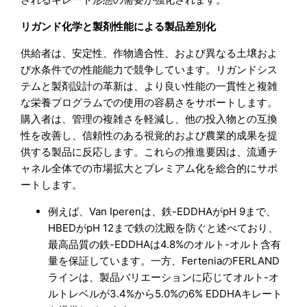
リガンド化学と製剤性能による製品差別化
供給者は、安定性、作物適合性、および異なる土壌およ
び水条件での性能能力で競争しています。リガンドシス
テムと製剤設計の革新は、より良い性能の一貫性と複雑
な栄養プログラムでの使用の容易さをサポートします。
購入者は、管理の複雑さを軽減し、他の投入物との互換
性を改善し、信頼性のある視覚的および農業的成果を提
供する製品に反応します。これらの推進要因は、流通チ
ャネル全体での市場拡大とプレミアム化を総合的にサポ
ートします。
例えば、Van Iperenは、鉄-EDDHAがpH 9まで、
HBEDがpH 12まで鉄の沈殿を防ぐと述べており、
最高品質の鉄-EDDHAは4.8%のオルト-オルト含有
量を保証しています。一方、FerteniaのFERLAND
ラインは、製品バリエーションに応じてオルト-オ
ルトレベルが3.4%から5.0%の6% EDDHAキレート