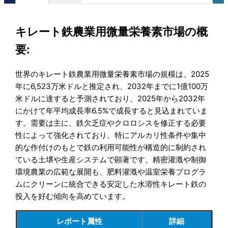
キレート鉄農業用微量栄養素市場の概
要:
世界のキレート鉄農業用微量栄養素市場の規模は、2025
年に6,523万米ドルと推定され、2032年までに1億100万
米ドルに達すると予測されており、2025年から2032年
にかけて年平均成長率6.5%で成長すると見込まれていま
す。需要は主に、鉄欠乏症やクロロシスを修正する必要
性によって強化されており、特にアルカリ性条件や集中
的な作付けのもとで鉄の利用可能性が構造的に制約され
ている土壌や生産システムで顕著です。精密灌漑や制御
環境農業の広範な展開も、肥料灌漑や温室栄養プログラ
ムにクリーンに統合できる安定した水溶性キレート鉄の
投入を好む傾向を高めています。
レポート属性
詳細