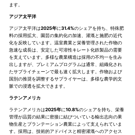
ます。
アジア太平洋
アジア太平洋は
2025年
に
31.4%
のシェアを持ち、特殊肥
料の採用拡大、園芸の集約化の加速、灌漑と施肥の近代
化を反映しています。温室農業と栄養管理された作物の
急速な成長は、安定した可溶性キレート化鉄製品の需要
を支えています。多様な農業構造は採用の不均一を生み
出しますが、プレミアムプログラムは通常、組織化され
たサプライチェーンで最も速く拡大します。作物および
国別の推奨を調整するサプライヤーは、多様な農学的文
脈での浸透を拡大できます。
ラテンアメリカ
ラテンアメリカは
2025年
に
10.8%
のシェアを持ち、栄養
管理が品質の結果に密接に結びついている輸出志向の果
物生産とプランテーション農業によって支えられていま
す。採用は、技術的アドバイスと精密灌漑へのアクセス