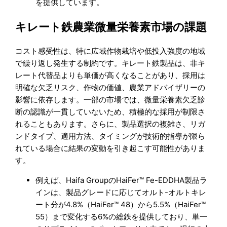
を提供しています。
キレート鉄農業微量栄養素市場の課題
コスト感受性は、特に広域作物栽培や低投入強度の地域
で繰り返し発生する制約です。キレート鉄製品は、非キ
レート代替品よりも単価が高くなることがあり、採用は
明確な欠乏リスク、作物の価値、農業アドバイザリーの
影響に依存します。一部の市場では、微量栄養素欠乏診
断の認識が一貫していないため、積極的な採用が制限さ
れることもあります。さらに、製品選択の複雑さ、リガ
ンドタイプ、適用方法、タイミングが技術的指導が限ら
れている場合に結果の変動を引き起こす可能性がありま
す。
例えば、Haifa GroupのHaiFer™ Fe-EDDHA製品ラ
インは、製品グレードに応じてオルト-オルトキレ
ート分が4.8%（HaiFer™ 48）から5.5%（HaiFer™
55）まで変化する6%の総鉄を提供しており、単一