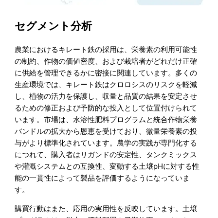
セグメント分析
農業におけるキレート鉄の採用は、栄養素の利用可能性
の制約、作物の価値密度、および栽培者がどれだけ正確
に供給を管理できるかに密接に関連しています。多くの
生産環境では、キレート鉄はクロロシスのリスクを軽減
し、植物の活力を保護し、収量と品質の結果を安定させ
るための修正および予防的な投入として位置付けられて
います。市場は、水溶性肥料プログラムと統合作物栄養
バンドルの拡大から恩恵を受けており、微量栄養素の投
与がより標準化されています。農学の実践が専門化する
につれて、購入者はリガンドの安定性、タンクミックス
や灌漑システムとの互換性、変動する土壌pHに対する性
能の一貫性によって製品を評価するようになっていま
す。
購買行動はまた、応用の実用性を反映しています。土壌