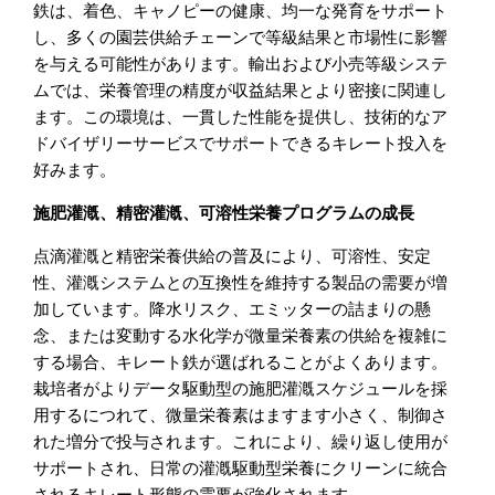
鉄は、着色、キャノピーの健康、均一な発育をサポート
し、多くの園芸供給チェーンで等級結果と市場性に影響
を与える可能性があります。輸出および小売等級システ
ムでは、栄養管理の精度が収益結果とより密接に関連し
ます。この環境は、一貫した性能を提供し、技術的なア
ドバイザリーサービスでサポートできるキレート投入を
好みます。
施肥灌漑、精密灌漑、可溶性栄養プログラムの成長
点滴灌漑と精密栄養供給の普及により、可溶性、安定
性、灌漑システムとの互換性を維持する製品の需要が増
加しています。降水リスク、エミッターの詰まりの懸
念、または変動する水化学が微量栄養素の供給を複雑に
する場合、キレート鉄が選ばれることがよくあります。
栽培者がよりデータ駆動型の施肥灌漑スケジュールを採
用するにつれて、微量栄養素はますます小さく、制御さ
れた増分で投与されます。これにより、繰り返し使用が
サポートされ、日常の灌漑駆動型栄養にクリーンに統合
されるキレート形態の需要が強化されます。