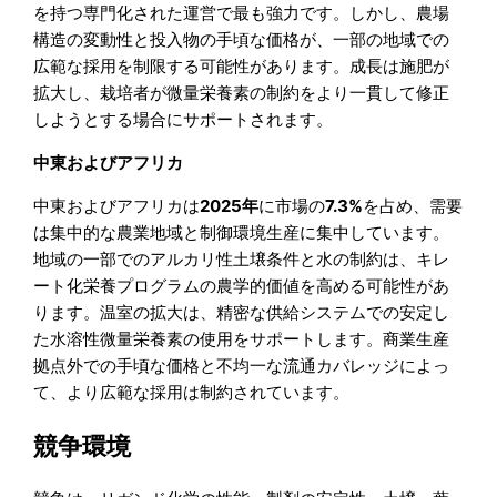
を持つ専門化された運営で最も強力です。しかし、農場
構造の変動性と投入物の手頃な価格が、一部の地域での
広範な採用を制限する可能性があります。成長は施肥が
拡大し、栽培者が微量栄養素の制約をより一貫して修正
しようとする場合にサポートされます。
中東およびアフリカ
中東およびアフリカは
2025年
に市場の
7.3%
を占め、需要
は集中的な農業地域と制御環境生産に集中しています。
地域の一部でのアルカリ性土壌条件と水の制約は、キレ
ート化栄養プログラムの農学的価値を高める可能性があ
ります。温室の拡大は、精密な供給システムでの安定し
た水溶性微量栄養素の使用をサポートします。商業生産
拠点外での手頃な価格と不均一な流通カバレッジによっ
て、より広範な採用は制約されています。
競争環境