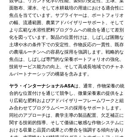
競争は、リガンド化学の性能、製剤の安定性、土壌、葉
面散布、灌水、そして水耕栽培の用途における適合性に
焦点を当てています。サプライヤーは、ポートフォリオ
の幅、流通範囲、農業アドバイザリーサポート、そして
より広範な水溶性肥料プログラムへの統合を通じて差別
化を図っています。製品の位置付けは、しばしば困難な
土壌や水の条件下での安定性、作物反応の一貫性、既存
の農場ルーチンへの容易な採用を強調します。戦略的な
焦点は、しばしば専門的な栄養ポートフォリオの強化、
技術サービス能力の向上、そして高成長地域でのチャネ
ルパートナーシップの構築を含みます。
ヤラ・インターナショナルASA
は、通常、作物栄養の統
合的な位置付けを通じて競争し、微量栄養素の提供をよ
り広範な肥料およびアドバイザリーフレームワークと組
み合わせてプログラムベースの採用をサポートします。
同社のアプローチは、農学主導の製品配置、欠乏補正に
関する技術的指導、そして価値に敏感な作物システムに
おける収量と品質の成果との整合を強調する傾向があり