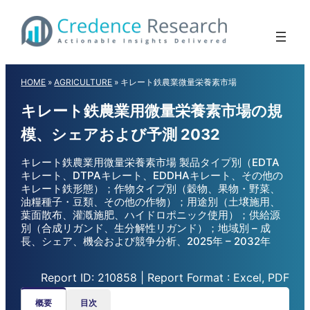
Skip
to
content
HOME
»
AGRICULTURE
»
キレート鉄農業微量栄養素市場
キレート鉄農業用微量栄養素市場の規
模、シェアおよび予測 2032
キレート鉄農業用微量栄養素市場 製品タイプ別（EDTA
キレート、DTPAキレート、EDDHAキレート、その他の
キレート鉄形態）；作物タイプ別（穀物、果物・野菜、
油糧種子・豆類、その他の作物）；用途別（土壌施用、
葉面散布、灌漑施肥、ハイドロポニック使用）；供給源
別（合成リガンド、生分解性リガンド）；地域別 – 成
長、シェア、機会および競争分析、2025年 – 2032年
Report ID: 210858 | Report Format : Excel, PDF
概要
目次