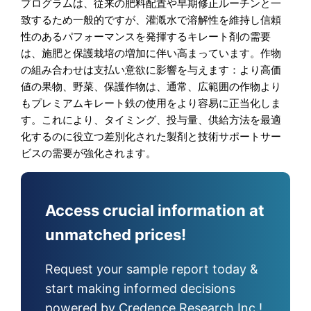
プログラムは、従来の肥料配置や早期修正ルーチンと一
致するため一般的ですが、灌漑水で溶解性を維持し信頼
性のあるパフォーマンスを発揮するキレート剤の需要
は、施肥と保護栽培の増加に伴い高まっています。作物
の組み合わせは支払い意欲に影響を与えます：より高価
値の果物、野菜、保護作物は、通常、広範囲の作物より
もプレミアムキレート鉄の使用をより容易に正当化しま
す。これにより、タイミング、投与量、供給方法を最適
化するのに役立つ差別化された製剤と技術サポートサー
ビスの需要が強化されます。
Access crucial information at
unmatched prices!
Request your sample report today &
start making informed decisions
powered by Credence Research Inc.!