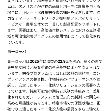
えられています。精密農業と構造化された農学プログラ
ムは、欠乏リスクが作物の品質と均一性に影響を与える
場合に、キレート化微量栄養素の採用を促進します。強
力なディーラーネットワークと技術的アドバイザリーサ
ービスが、農場全体での一貫した製品配置をサポートし
ます。需要はまた、高価値作物システムにおける点滴灌
漑と可溶性栄養プログラムの使用増加によって強化され
ています。
ヨーロッパ
ヨーロッパは
2025年
に収益の
22.9%
を占め、多くの国で
集中的な園芸と品質重視の生産基準によって支えられて
います。栄養プログラムはしばしば製品の信頼性、コン
プライアンスの整合性、作物特有のパフォーマンスを強
調し、安定したキレート化鉄ソリューションの需要を支
えています。持続可能性の期待と規制の枠組みは、差別
化されたリガンドシステムと管理志向の製剤への関心を
高める可能性があります。特定市場での保護栽培は、正
確で水に適したキレート化投入物の需要をさらに強化し