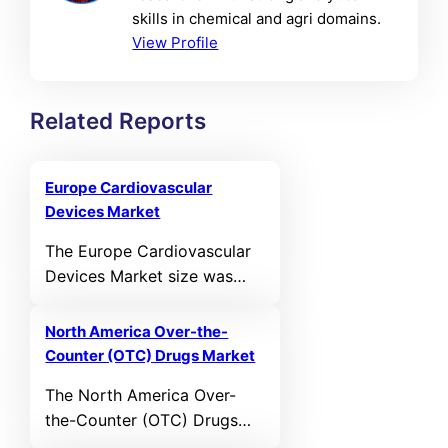
skills in chemical and agri domains.
View Profile
Related Reports
Europe Cardiovascular
Devices Market
The Europe Cardiovascular
Devices Market size was
valued at USD 11,331.07 MN
in 2021 and reached USD
North America Over-the-
14,497.23 MN in 2025. It is
Counter (OTC) Drugs Market
anticipated to reach USD
The North America Over-
23,398.08 MN by 2032,
the-Counter (OTC) Drugs
growing at a CAGR of 5.97%
Market size was valued at