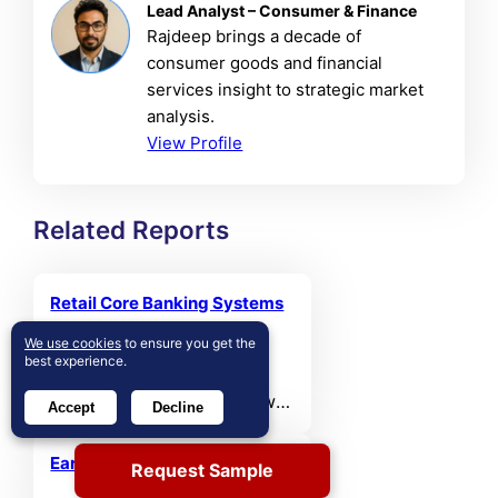
Lead Analyst – Consumer & Finance
Rajdeep brings a decade of
consumer goods and financial
services insight to strategic market
analysis.
View Profile
Related Reports
Retail Core Banking Systems
Market
We use cookies
to ensure you get the
best experience.
The global retail core
banking systems market was
Accept
Decline
valued at USD 9,900 million
in 2024 and is projected to
Earthquake Insurance Market
Request Sample
reach USD 18,735.39 million