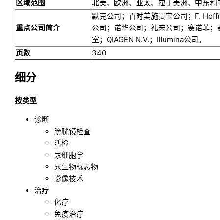
区域范围
北美、欧洲、亚太、拉丁美洲、中东和
默克公司；百时美施贵宝公司；F. Hoffm
重点公司简介
公司；诺华公司；礼来公司；赛诺菲；
室；QIAGEN N.V.；Illumina公司。
页数
340
细分
按类型
诊断
膀胱镜检查
活检
尿细胞学
尿生物标志物
影像技术
治疗
化疗
免疫治疗