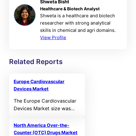
Shweta Bisht
Healthcare & Biotech Analyst
Shweta is a healthcare and biotech
researcher with strong analytical
skills in chemical and agri domains.
View Profile
Related Reports
Europe Cardiovascular
Devices Market
The Europe Cardiovascular
Devices Market size was
valued at USD 11,331.07 MN
in 2021 and reached USD
North America Over-the-
14,497.23 MN in 2025. It is
Counter (OTC) Drugs Market