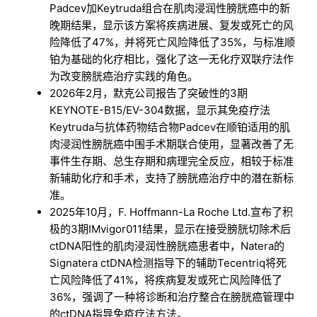
Padcev加Keytruda组合在肌肉浸润性膀胱癌中的新
晚期结果，显示该方案将疾病进展、复发或死亡的风
险降低了47%，并将死亡风险降低了35%，与标准顺
铂为基础的化疗相比，强化了这一无化疗双联疗法作
为改变膀胱癌治疗实践的角色。
2026年2月，默克公司报告了突破性的3期
KEYNOTE-B15/EV-304数据，显示其免疫疗法
Keytruda与抗体药物结合物Padcev在顺铂适用的肌
肉浸润性膀胱癌中围手术期联合使用，显著改善了无
事件生存期、总生存期和病理完全反应，相较于标准
新辅助化疗和手术，支持了膀胱癌治疗中的潜在新标
准。
2025年10月，F. Hoffmann-La Roche Ltd.宣布了积
极的3期IMvigor011结果，显示在接受膀胱切除术后
ctDNA阳性的肌肉浸润性膀胱癌患者中，Natera的
Signatera ctDNA检测指导下的辅助Tecentriq将死
亡风险降低了41%，将疾病复发或死亡风险降低了
36%，强调了一种将诊断和治疗整合在膀胱癌管理中
的ctDNA指导免疫疗法方法。