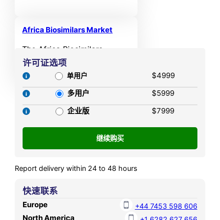
USD 873.98 MN in 2021 and
period.
reached USD 1,325.11 MN in
2025. It is anticipated to
Africa Biosimilars Market
reach USD 2,813.55 MN by
The Africa Biosimilars
2032, growing at a CAGR of
Market size was valued at
许可证选项
9.44% during the forecast
USD 126.63 MN in 2021 and
$4999
单用户
period.
reached USD 200.98 MN in
多用户
$5999
2025. It is anticipated to
reach USD 451.50 MN by
企业版
$7999
2032, growing at a CAGR of
7.80% during the forecast
period.
Report delivery within 24 to 48 hours
快速联系
Europe
+44 7453 598 606
North America
+1 6282 627 656