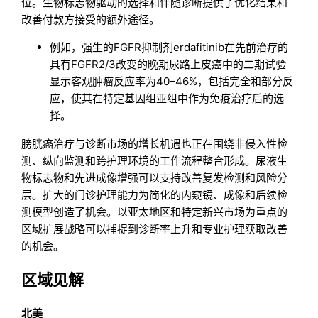
位。生物标志物驱动的选择和伴随诊断提供了优化结果和
改善付款方接受的额外途径。
例如，强生的FGFR抑制剂erdafitinib在先前治疗的
具有FGFR2/3改变的晚期尿路上皮癌中的二期试验
显示客观肿瘤反应率为40–46%，包括完全和部分反
应，使其在特定基因组亚组中作为免疫治疗后的选
择。
膀胱癌治疗与诊断市场的增长机遇也正在围绕非侵入性检
测、纵向监测和跨护理环境的工作流程整合形成。尿液生
物标志物和先进成像增强可以支持改善复发检测和风险分
层。扩大的门诊护理能力为简化的内窥镜、成像和后续检
测模型创造了机会。以亚太地区和特定新兴市场为重点的
区域扩展战略可以捕捉到诊断率上升和专业护理获取改善
的机会。
区域见解
北美